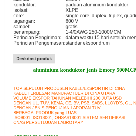
konduktor:
paduan aluminium konduktor
isolasi:
XLPE
core:
single core, duplex, triplex, quad
tegangan:
600 V
sampel:
gratis
penampang:
1-4/0AWG 250-1000MCM
Perincian Pengiriman:
dalam waktu 15 hari setelah me
Perincian Pengemasan:
standar ekspor drum
Deskripsi produk
aluminium konduktor jenis Emory 500MC
TOP SEPULUH PRODUSEN KABEL/EKSPORTIR DI CINA
KABEL TERBESAR MANUFACTUER DI CINA UTARA
VOLUME EKSPOR TAHUNAN MELEBIHI 200 JUTA USD
DENGAN UL, TUV, KEMA, CE, BV, PSB, SABS, LLOYD'S, GL, 
DENGAN JENIS PENGUJIAN LAPORAN TUV
BERBAGAI PRODUK yang LUAS
ISO9001, ISO18001, OHSAS18001 SISTEM SERTIFIKASI
CNAS PERSETUJUAN LABROTARY