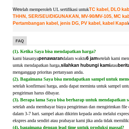
W
e
telah memperoleh UL sertifikasi untuk
TC kabel, DLO k
THHN, SER/SEU/DIGUNAKAN, MV-90/MV-105, MC kabel
Pertambangan kabel, jenis DG, PV kabel, kabel Kapal
FAQ
(1). Ketika Saya bisa mendapatkan harga?
kami biasanya
penawaran
dalam waktu
6 jam
setelah kami men
untuk mendapatkan harga,
silahkan hubungi kami
atau
berit
menganggap prioritas pertanyaan anda.
(2). Bagaimana Saya bisa mendapatkan sampel untuk meme
setelah konfirmasi harga, anda dapat meminta untuk sampel unt
pengiriman harus dibayar.
(3). Berapa lama Saya bisa berharap untuk mendapatkan 
setelah anda membayar biaya pengiriman dan mengirimkan file 
dalam 3-7 hari. sampel akan dikirim kepada anda melalui expres
ekspres anda sendiri atau prabayar kami jika anda tidak memilik
(4). bagaimana dengan lead time untuk produksi massal?