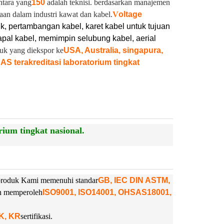
ntara yang
150
adalah teknisi. berdasarkan manajemen
aan dalam industri kawat dan kabel.
V
oltage
ik, pertambangan kabel, karet kabel untuk tujuan
pal kabel, memimpin selubung kabel, aerial
duk yang diekspor ke
USA, Australia, singapura,
NAS terakreditasi laboratorium tingkat
ium tingkat nasional.
. produk Kami memenuhi standar
GB, IEC DIN ASTM,
ah memperoleh
ISO9001, ISO14001, OHSAS18001,
NK, KR
sertifikasi.