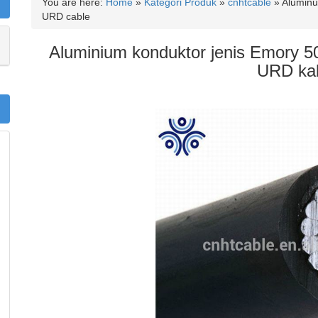
You are here:
Home
»
Kategori Produk
»
cnhtcable
»
Aluminu
URD cable
Aluminium konduktor jenis Emory
URD ka