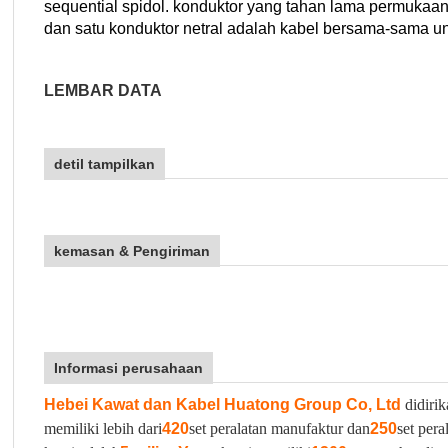
sequential spidol. konduktor yang tahan lama permukaan d
dan satu konduktor netral adalah kabel bersama-sama un
LEMBAR DATA
detil tampilkan
kemasan & Pengiriman
Informasi perusahaan
Hebei Kawat dan Kabel Huatong Group Co, Ltd
didirik
memiliki lebih dari
420
set peralatan manufaktur dan
250
set pera