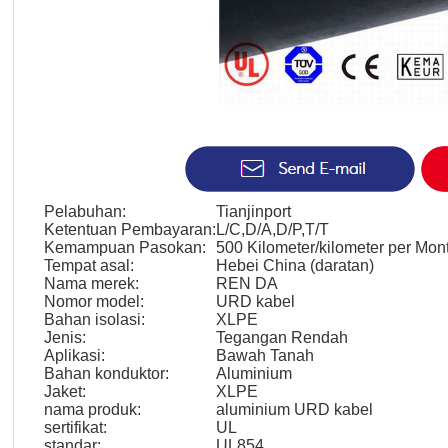
Pelabuhan:
Tianjinport
Ketentuan Pembayaran:
L/C,D/A,D/P,T/T
Kemampuan Pasokan:
500 Kilometer/kilometer per Mon
Tempat asal:
Hebei China (daratan)
Nama merek:
REN DA
Nomor model:
URD kabel
Bahan isolasi:
XLPE
Jenis:
Tegangan Rendah
Aplikasi:
Bawah Tanah
Bahan konduktor:
Aluminium
Jaket:
XLPE
nama produk:
aluminium URD kabel
sertifikat:
UL
standar:
UL854