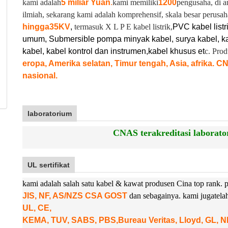
kami adalah
5 miliar Yuan
.
kami memiliki
1200
pengusaha, di a
ilmiah, sekarang kami adalah komprehensif, skala besar perusah
hingga
35KV
,
termasuk X L P E kabel listrik,
PVC kabel listr
umum, Submersible pompa minyak kabel, surya kabel, ka
kabel, kabel kontrol dan instrumen,
kabel khusus et
c. Pro
eropa, Amerika selatan, Timur tengah, Asia, afrika. C
nasional.
laboratorium
CNAS terakreditasi laborator
UL sertifikat
kami adalah salah satu kabel & kawat produsen Cina top rank
JIS, NF, AS/NZS CSA GOST
dan sebagainya. kami juga
tel
UL, CE,
KEMA, TUV, SABS, PBS,
Bureau Veritas, Lloyd, GL, 