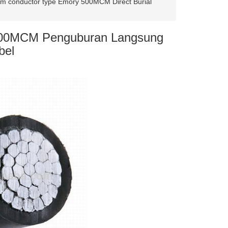
m conductor type Emory 500MCM Direct Burial
 500MCM Penguburan Langsung
bel