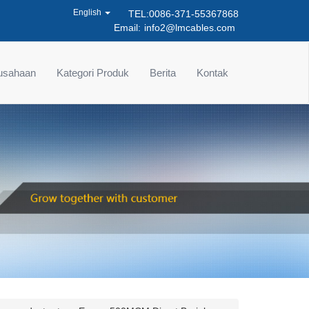
English
TEL:0086-371-55367868
Email:
info2@lmcables.com
rusahaan
Kategori Produk
Berita
Kontak