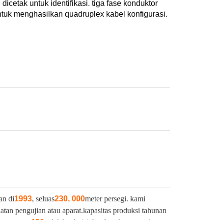
icetak untuk identifikasi. tiga fase konduktor
tuk menghasilkan quadruplex kabel konfigurasi.
an di
1993
, seluas
230, 000
meter persegi. kami
latan pengujian atau aparat.
kapasitas produksi tahunan