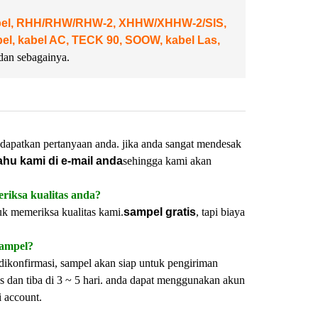
abel, RHH/RHW/RHW-2, XHHW/XHHW-2/SIS,
, kabel AC, TECK 90, SOOW, kabel Las,
dan sebagainya.
dapatkan pertanyaan anda. jika anda sangat mendesak
ahu kami di e-mail anda
sehingga kami akan
riksa kualitas anda?
uk memeriksa kualitas kami.
sampel gratis
, tapi biaya
sampel?
dikonfirmasi, sampel akan siap untuk pengiriman
s dan tiba di 3 ~ 5 hari. anda dapat menggunakan akun
i account.