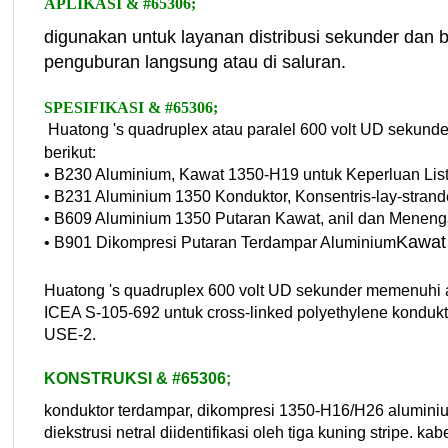
APLIKASI & #65306;
digunakan untuk layanan distribusi sekunder dan b
penguburan langsung atau di saluran.
SPESIFIKASI & #65306;
Huatong 's quadruplex atau paralel 600 volt UD sekund
berikut:
• B230 Aluminium, Kawat 1350-H19 untuk Keperluan List
• B231 Aluminium 1350 Konduktor, Konsentris-lay-stran
• B609 Aluminium 1350 Putaran Kawat, anil dan Menenga
Kawat
• B901 Dikompresi Putaran Terdampar Aluminium
Huatong 's quadruplex 600 volt UD sekunder memenuhi 
ICEA S-105-692 untuk cross-linked polyethylene kondukto
USE-2.
KONSTRUKSI & #65306;
konduktor terdampar, dikompresi 1350-H16/H26 aluminium
diekstrusi netral diidentifikasi oleh tiga kuning stripe. k