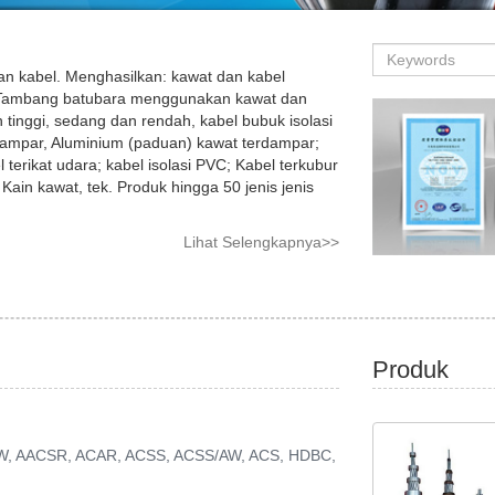
S
e
n kabel. Menghasilkan: kawat dan kabel
a
i; Tambang batubara menggunakan kawat dan
r
an tinggi, sedang dan rendah, kabel bubuk isolasi
c
erdampar, Aluminium (paduan) kawat terdampar;
h
l terikat udara; kabel isolasi PVC; Kabel terkubur
ain kawat, tek. Produk hingga 50 jenis jenis
Lihat Selengkapnya>>
Produk
AW, AACSR, ACAR, ACSS, ACSS/AW, ACS, HDBC,