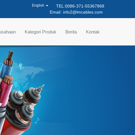
English
TEL:0086-371-55367868
Email:
info2@lmcables.com
rusahaan
Kategori Produk
Berita
Kontak