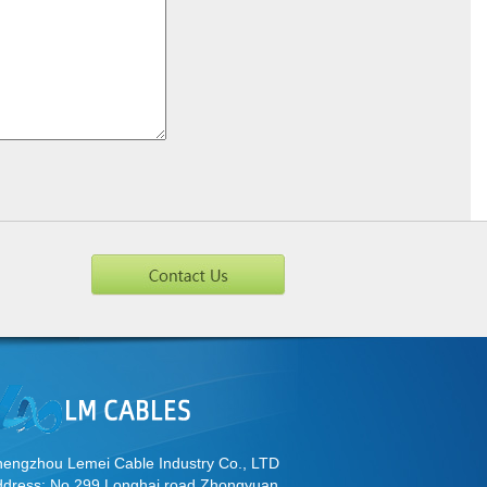
engzhou Lemei Cable Industry Co., LTD
ddress: No.299,Longhai road,Zhongyuan