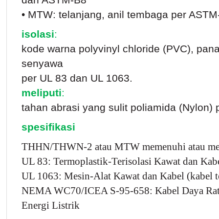
dan ASTM-B8
• MTW: telanjang, anil tembaga per AST
isolasi
:
kode warna polyvinyl chloride (PVC), pan
senyawa
per UL 83 dan UL 1063.
meliputi
:
tahan abrasi yang sulit poliamida (Nylon)
spesifikasi
THHN/THWN-2 atau MTW memenuhi atau meleb
UL 83: Termoplastik-Terisolasi Kawat dan Kab
UL 1063: Mesin-Alat Kawat dan Kabel (kabel t
NEMA WC70/ICEA S-95-658: Kabel Daya Rated
Energi Listrik