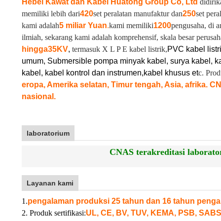
Hebei Kawat dan Kabel Huatong Group Co, Ltd
didirik
memiliki lebih dari
420
set peralatan manufaktur dan
250
set pera
kami adalah
5 miliar Yuan
.
kami memiliki
1200
pengusaha, di a
ilmiah, sekarang kami adalah komprehensif, skala besar perusah
hingga
35KV
,
termasuk X L P E kabel listrik,
PVC kabel listr
umum, Submersible pompa minyak kabel, surya kabel, ka
kabel, kabel kontrol dan instrumen,
kabel khusus et
c. Pro
eropa, Amerika selatan, Timur tengah, Asia, afrika. C
nasional.
laboratorium
CNAS terakreditasi laborator
Layanan kami
1.
pengalaman produksi 25 tahun dan 16 tahun penga
2. Produk sertifikasi:
UL, CE, BV, TUV, KEMA, PSB, SABS