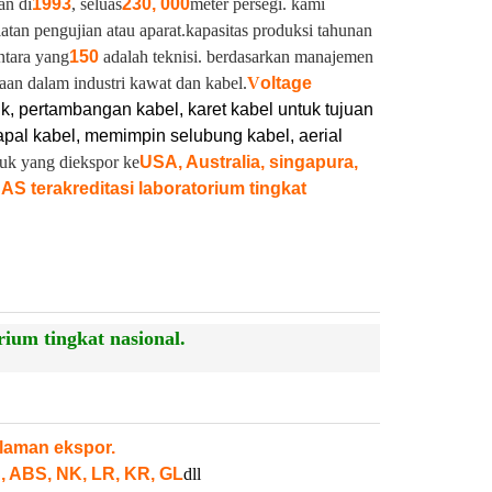
an di
1993
, seluas
230, 000
meter persegi. kami
latan pengujian atau aparat.
kapasitas produksi tahunan
ntara yang
150
adalah teknisi. berdasarkan manajemen
aan dalam industri kawat dan kabel.
V
oltage
ik, pertambangan kabel, karet kabel untuk tujuan
pal kabel, memimpin selubung kabel, aerial
duk yang diekspor ke
USA, Australia, singapura,
NAS terakreditasi laboratorium tingkat
ium tingkat nasional.
laman ekspor.
, ABS, NK, LR, KR, GL
dll