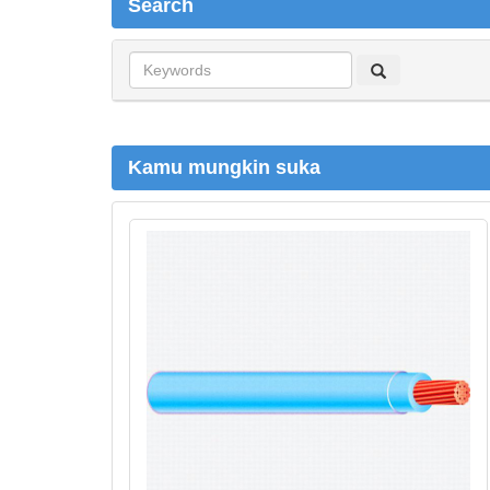
Search
S
e
a
r
c
Kamu mungkin suka
h