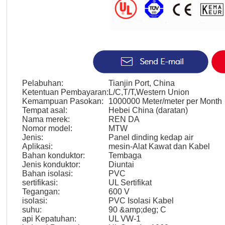
Pelabuhan:
Tianjin Port, China
Ketentuan Pembayaran:
L/C,T/T,Western Union
Kemampuan Pasokan:
1000000 Meter/meter per Month
Tempat asal:
Hebei China (daratan)
Nama merek:
REN DA
Nomor model:
MTW
Jenis:
Panel dinding kedap air
Aplikasi:
mesin-Alat Kawat dan Kabel
Bahan konduktor:
Tembaga
Jenis konduktor:
Diuntai
Bahan isolasi:
PVC
sertifikasi:
UL Sertifikat
Tegangan:
600 V
isolasi:
PVC Isolasi Kabel
suhu:
90 &amp;deg; C
api Kepatuhan:
UL VW-1