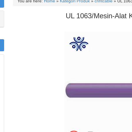
You are here:
Home
»
Kategori Produk
»
cnhtcable
»
UL 1063
UL 1063/Mesin-Alat 