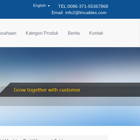
English
TEL:0086-371-55367868
Email:
info2@lmcables.com
rusahaan
Kategori Produk
Berita
Kontak