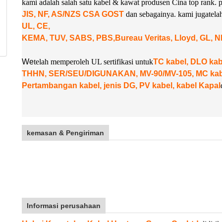
kami adalah salah satu kabel & kawat produsen Cina top rank
JIS, NF, AS/NZS CSA GOST
dan sebagainya. kami juga
tel
UL, CE,
KEMA, TUV, SABS, PBS,
Bureau Veritas, Lloyd, GL, 
W
e
telah memperoleh UL sertifikasi untuk
TC kabel, DLO k
THHN, SER/SEU/DIGUNAKAN, MV-90/MV-105, MC kabel
Pertambangan kabel, jenis DG, PV kabel, kabel Kapal
kemasan & Pengiriman
Informasi perusahaan