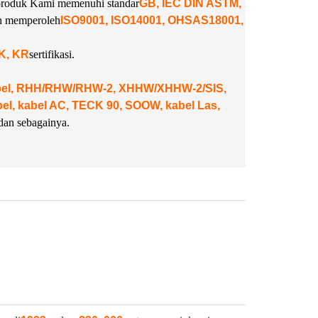
. produk Kami memenuhi standar
GB, IEC DIN ASTM,
ah memperoleh
ISO9001, ISO14001, OHSAS18001,
NK, KR
sertifikasi.
abel, RHH/RHW/RHW-2, XHHW/XHHW-2/SIS,
, kabel AC, TECK 90, SOOW, kabel Las,
dan sebagainya.