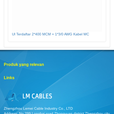
Ul Terdaftar 2*400 MCM + 1*3/0 AWG Kabel MC
Produk yang relevan
Links
Zhengzhou Lemei Cable Industry Co., LTD
Address: No.299,Longhai road,Zhongyuan district,Zhengzhou city