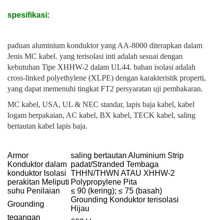
spesifikasi:
paduan aluminium konduktor yang AA-8000 diterapkan dalam
Jenis MC kabel. yang terisolasi inti adalah sesuai dengan
kebutuhan Tipe XHHW-2 dalam UL44. bahan isolasi adalah
cross-linked polyethylene (XLPE) dengan karakteristik properti,
yang dapat memenuhi tingkat FT2 persyaratan uji pembakaran.
MC kabel, USA, UL & NEC standar, lapis baja kabel, kabel
logam berpakaian, AC kabel, BX kabel, TECK kabel, saling
bertautan kabel lapis baja.
Armor
saling bertautan Aluminium Strip
Konduktor dalam
padat/Stranded Tembaga
konduktor Isolasi
THHN/THWN ATAU XHHW-2
perakitan Meliputi
Polypropylene Pita
suhu Penilaian
≤ 90 (kering); ≤ 75 (basah)
Grounding Konduktor terisolasi
Grounding
Hijau
tegangan