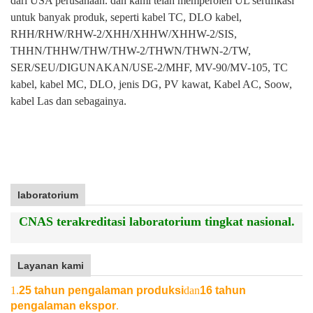
dari USA perusahaan. dan kami telah memperoleh UL sertifikasi
untuk banyak produk, seperti kabel TC, DLO kabel,
RHH/RHW/RHW-2/XHH/XHHW/XHHW-2/SIS,
THHN/THHW/THW/THW-2/THWN/THWN-2/TW,
SER/SEU/DIGUNAKAN/USE-2/MHF, MV-90/MV-105, TC
kabel, kabel MC, DLO, jenis DG, PV kawat, Kabel AC, Soow,
kabel Las dan sebagainya.
laboratorium
CNAS terakreditasi laboratorium tingkat nasional.
Layanan kami
1.
25 tahun pengalaman produksi
dan
16 tahun
pengalaman ekspor
.