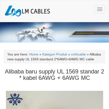
T
o
g
g
l
e
n
a
v
i
You are here:
Home
»
Kategori Produk
»
cnhtcable
»
Alibaba
g
new supply UL 1569 standard 2*6AWG+6AWG MC cable
a
t
Alibaba baru supply UL 1569 standar 2
i
* kabel 6AWG + 6AWG MC
o
n