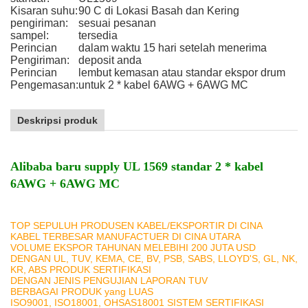
Kisaran suhu:
90 C di Lokasi Basah dan Kering
pengiriman:
sesuai pesanan
sampel:
tersedia
Perincian
dalam waktu 15 hari setelah menerima
Pengiriman:
deposit anda
Perincian
lembut kemasan atau standar ekspor drum
Pengemasan:
untuk 2 * kabel 6AWG + 6AWG MC
Deskripsi produk
Alibaba baru supply UL 1569 standar 2 * kabel
6AWG + 6AWG MC
TOP SEPULUH PRODUSEN KABEL/EKSPORTIR DI CINA
KABEL TERBESAR MANUFACTUER DI CINA UTARA
VOLUME EKSPOR TAHUNAN MELEBIHI 200 JUTA USD
DENGAN UL, TUV, KEMA, CE, BV, PSB, SABS, LLOYD'S, GL, NK,
KR, ABS PRODUK SERTIFIKASI
DENGAN JENIS PENGUJIAN LAPORAN TUV
BERBAGAI PRODUK yang LUAS
ISO9001, ISO18001, OHSAS18001 SISTEM SERTIFIKASI