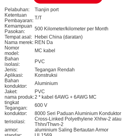
Pelabuhan:
Tianjin port
Ketentuan
T/T
Pembayaran:
Kemampuan
500 Kilometer/kilometer per Month
Pasokan:
Tempat asal:
Hebei China (daratan)
Nama merek:
REN Da
Nomor
MC kabel
model:
Bahan
PVC
isolasi:
Jenis:
Tegangan Rendah
Aplikasi:
Konstruksi
Bahan
Aluminium
konduktor:
Jaket:
PVC
nama produk:
2 * kabel 6AWG + 6AWG MC
tingkat
600 V
Tegangan:
konduktor:
8000 Seri Paduan Aluminium Konduktor
Cross-Linked Polyethylene Xhhw-2 atau
terisolasi:
Thhn/Thwn-2
armor:
aluminium Saling Bertautan Armor
standar:
UL1569