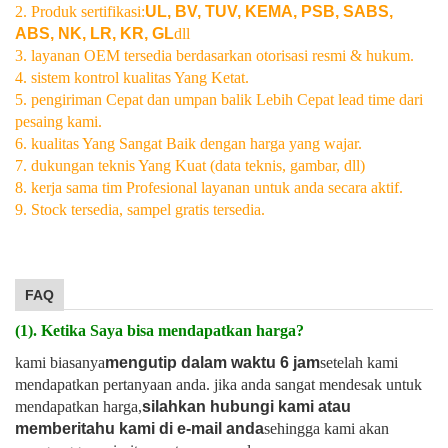
2. Produk sertifikasi:
UL, BV, TUV, KEMA, PSB, SABS,
ABS, NK, LR, KR, GL
dll
3. layanan OEM tersedia berdasarkan otorisasi resmi & hukum.
4. sistem kontrol kualitas Yang Ketat.
5. pengiriman Cepat dan umpan balik Lebih Cepat lead time dari
pesaing kami.
6. kualitas Yang Sangat Baik dengan harga yang wajar.
7. dukungan teknis Yang Kuat (data teknis, gambar, dll)
8. kerja sama tim Profesional layanan untuk anda secara aktif.
9. Stock tersedia, sampel gratis tersedia.
FAQ
(1). Ketika Saya bisa mendapatkan harga?
kami biasanya
mengutip dalam waktu 6 jam
setelah kami
mendapatkan pertanyaan anda. jika anda sangat mendesak untuk
mendapatkan harga,
silahkan hubungi kami atau
memberitahu kami di e-mail anda
sehingga kami akan