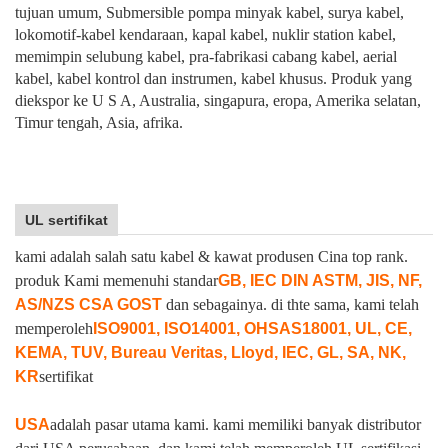
tujuan umum, Submersible pompa minyak kabel, surya kabel,
lokomotif-kabel kendaraan, kapal kabel, nuklir station kabel,
memimpin selubung kabel, pra-fabrikasi cabang kabel, aerial
kabel, kabel kontrol dan instrumen, kabel khusus. Produk yang
diekspor ke U S A, Australia, singapura, eropa, Amerika selatan,
Timur tengah, Asia, afrika.
UL sertifikat
kami adalah salah satu kabel & kawat produsen Cina top rank.
produk Kami memenuhi standar
GB, IEC DIN ASTM, JIS, NF,
AS/NZS CSA GOST
dan sebagainya. di thte sama, kami telah
memperoleh
ISO9001, ISO14001, OHSAS18001, UL, CE,
KEMA, TUV, Bureau Veritas, Lloyd, IEC, GL, SA, NK,
KR
sertifikat
USA
adalah pasar utama kami. kami memiliki banyak distributor