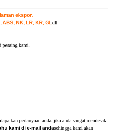
laman ekspor.
, ABS, NK, LR, KR, GL
dll
i pesaing kami.
dapatkan pertanyaan anda. jika anda sangat mendesak
ahu kami di e-mail anda
sehingga kami akan