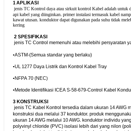
1 APLIKASI
jenis TC Kontrol daya atau sirkuit kontrol Kabel adalah untuk 
api kabel yang diinginkan. primer instalasi termasuk kabel nam
kawat utusan. konduktor dapat digunakan pada suhu tidak melebi
kering
2 SPESIFIKASI
jenis TC Control memenuhi atau melebihi persyaratan yan
•
ASTM-(Semua standar yang berlaku)
•
UL 1277 Daya Listrik dan Kontrol Kabel Tray
•
NFPA 70 (NEC)
•
Metode Identifikasi ICEA S-58-679-Control Kabel Konduk
3 KONSTRUKSI
jenis TC Kabel Kontrol tersedia dalam ukuran 14 AWG m
konstruksi dua melalui 37 konduktor. produk menggun
ukuran 14 AWG melalui 10 AWG. konduktor individu yang 
polyvinyl chloride (PVC) isolasi lebih dari yang nilon (po