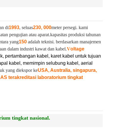
an di
1993
, seluas
230, 000
meter persegi. kami
latan pengujian atau aparat.
kapasitas produksi tahunan
ntara yang
150
adalah teknisi. berdasarkan manajemen
aan dalam industri kawat dan kabel.
V
oltage
ik, pertambangan kabel, karet kabel untuk tujuan
pal kabel, memimpin selubung kabel, aerial
duk yang diekspor ke
USA, Australia, singapura,
NAS terakreditasi laboratorium tingkat
ium tingkat nasional.