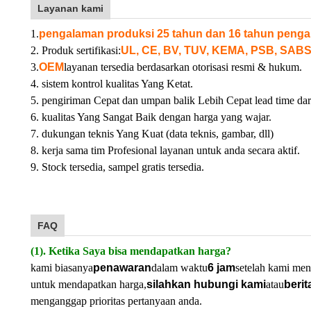
Layanan kami
1.
pengalaman produksi 25 tahun dan 16 tahun penga
2. Produk sertifikasi:
UL, CE, BV, TUV, KEMA, PSB, SABS
3.
OEM
layanan tersedia berdasarkan otorisasi resmi & hukum.
4. sistem kontrol kualitas Yang Ketat.
5. pengiriman Cepat dan umpan balik Lebih Cepat lead time dar
6. kualitas Yang Sangat Baik dengan harga yang wajar.
7. dukungan teknis Yang Kuat (data teknis, gambar, dll)
8. kerja sama tim Profesional layanan untuk anda secara aktif.
9. Stock tersedia, sampel gratis tersedia.
FAQ
(1). Ketika Saya bisa mendapatkan harga?
kami biasanya
penawaran
dalam waktu
6 jam
setelah kami men
untuk mendapatkan harga,
silahkan hubungi kami
atau
berit
menganggap prioritas pertanyaan anda.