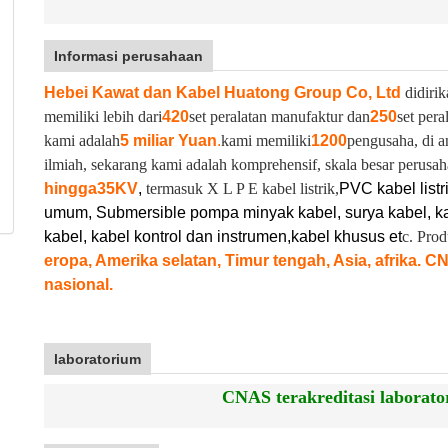
Informasi perusahaan
Hebei Kawat dan Kabel Huatong Group Co, Ltd
didirik
memiliki lebih dari
420
set peralatan manufaktur dan
250
set pera
kami adalah
5 miliar Yuan
.
kami memiliki
1200
pengusaha, di a
ilmiah, sekarang kami adalah komprehensif, skala besar perusah
hingga
35KV
,
termasuk X L P E kabel listrik,
PVC kabel listr
umum, Submersible pompa minyak kabel, surya kabel, ka
kabel, kabel kontrol dan instrumen,
kabel khusus et
c. Pro
eropa, Amerika selatan, Timur tengah, Asia, afrika. C
nasional.
laboratorium
CNAS terakreditasi laborator