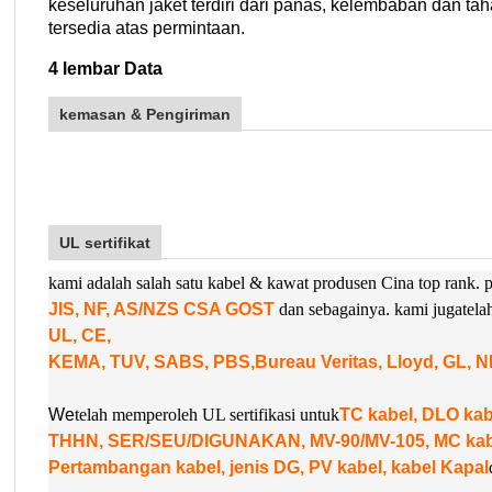
keseluruhan jaket terdiri dari panas, kelembaban dan ta
tersedia atas permintaan
.
4 lembar Data
kemasan & Pengiriman
UL sertifikat
kami adalah salah satu kabel & kawat produsen Cina top rank
JIS, NF, AS/NZS CSA GOST
dan sebagainya. kami juga
tel
UL, CE,
KEMA, TUV, SABS, PBS,
Bureau Veritas, Lloyd, GL, 
W
e
telah memperoleh UL sertifikasi untuk
TC kabel, DLO k
THHN, SER/SEU/DIGUNAKAN, MV-90/MV-105, MC kabel
Pertambangan kabel, jenis DG, PV kabel, kabel Kapal