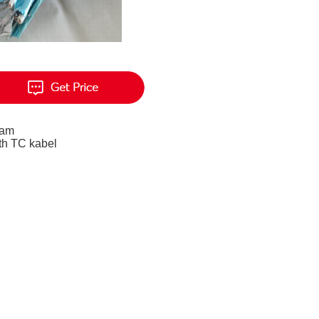
ram
th TC kabel