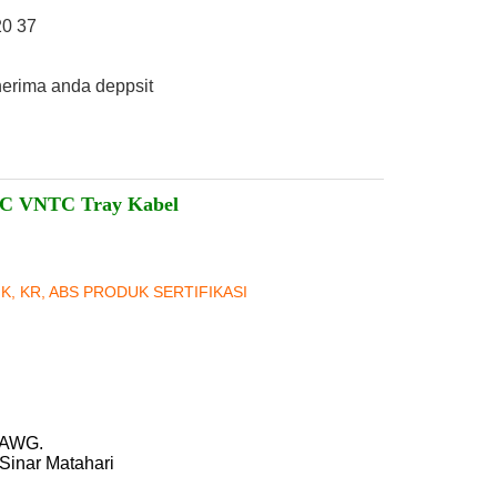
20 37
nerima anda deppsit
 TC VNTC Tray Kabel
NK, KR, ABS PRODUK SERTIFIKASI
 AWG.
Sinar Matahari