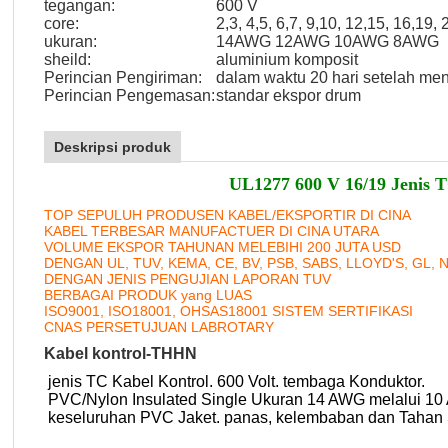
tegangan:
600 V
core:
2,3, 4,5, 6,7, 9,10, 12,15, 16,19, 
ukuran:
14AWG 12AWG 10AWG 8AWG
sheild:
aluminium komposit
Perincian Pengiriman:
dalam waktu 20 hari setelah me
Perincian Pengemasan:
standar ekspor drum
Deskripsi produk
UL1277 600 V 16/19 Jenis
TOP SEPULUH PRODUSEN KABEL/EKSPORTIR DI CINA
KABEL TERBESAR MANUFACTUER DI CINA UTARA
VOLUME EKSPOR TAHUNAN MELEBIHI 200 JUTA USD
DENGAN UL, TUV, KEMA, CE, BV, PSB, SABS, LLOYD'S, GL, 
DENGAN JENIS PENGUJIAN LAPORAN TUV
BERBAGAI PRODUK yang LUAS
ISO9001, ISO18001, OHSAS18001 SISTEM SERTIFIKASI
CNAS PERSETUJUAN LABROTARY
Kabel kontrol-THHN
jenis TC Kabel Kontrol. 600 Volt. tembaga Konduktor.
PVC/Nylon Insulated Single Ukuran 14 AWG melalui 10
keseluruhan PVC Jaket. panas, kelembaban dan Tahan 