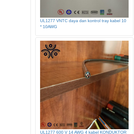
UL1277 VNTC daya dan kontrol tray kabel 10
* 10AWG
UL1277 600 V 14 AWG 4 kabel KONDUKTOR