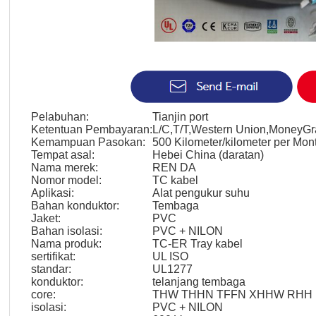
Pelabuhan:
Tianjin port
Ketentuan Pembayaran:
L/C,T/T,Western Union,MoneyG
Kemampuan Pasokan:
500 Kilometer/kilometer per Mon
Tempat asal:
Hebei China (daratan)
Nama merek:
REN DA
Nomor model:
TC kabel
Aplikasi:
Alat pengukur suhu
Bahan konduktor:
Tembaga
Jaket:
PVC
Bahan isolasi:
PVC + NILON
Nama produk:
TC-ER Tray kabel
sertifikat:
UL ISO
standar:
UL1277
konduktor:
telanjang tembaga
core:
THW THHN TFFN XHHW RHH
isolasi:
PVC + NILON