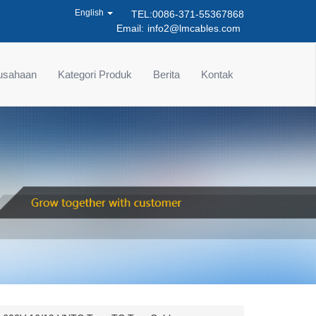
English
TEL:0086-371-55367868
Email:
info2@lmcables.com
rusahaan
Kategori Produk
Berita
Kontak