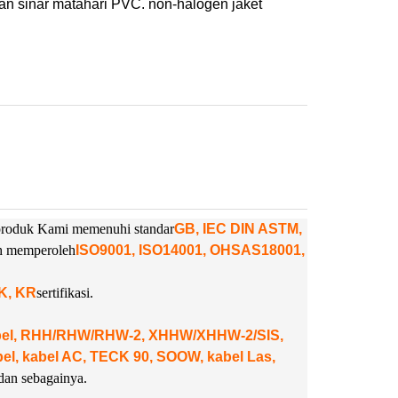
han sinar matahari PVC. non-halogen jaket
. produk Kami memenuhi standar
GB, IEC DIN ASTM,
ah memperoleh
ISO9001, ISO14001, OHSAS18001,
NK, KR
sertifikasi.
abel, RHH/RHW/RHW-2, XHHW/XHHW-2/SIS,
, kabel AC, TECK 90, SOOW, kabel Las,
dan sebagainya.