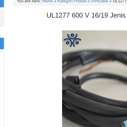
You are here:
Home
»
Kategori Produk
»
cnhtcable
»
UL1277
UL1277 600 V 16/19 Jeni