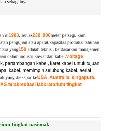
dan sebagainya.
an di
1993
, seluas
230, 000
meter persegi. kami
latan pengujian atau aparat.
kapasitas produksi tahunan
ntara yang
150
adalah teknisi. berdasarkan manajemen
aan dalam industri kawat dan kabel.
V
oltage
ik, pertambangan kabel, karet kabel untuk tujuan
pal kabel, memimpin selubung kabel, aerial
duk yang diekspor ke
USA, Australia, singapura,
NAS terakreditasi laboratorium tingkat
ium tingkat nasional.