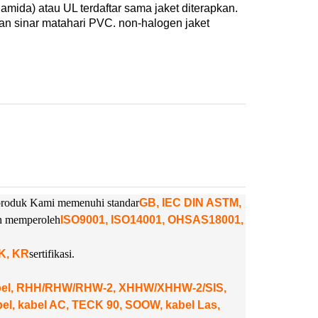
liamida) atau UL terdaftar sama jaket diterapkan.
han sinar matahari PVC. non-halogen jaket
. produk Kami memenuhi standar
GB, IEC DIN ASTM,
ah memperoleh
ISO9001, ISO14001, OHSAS18001,
NK, KR
sertifikasi.
abel, RHH/RHW/RHW-2, XHHW/XHHW-2/SIS,
, kabel AC, TECK 90, SOOW, kabel Las,