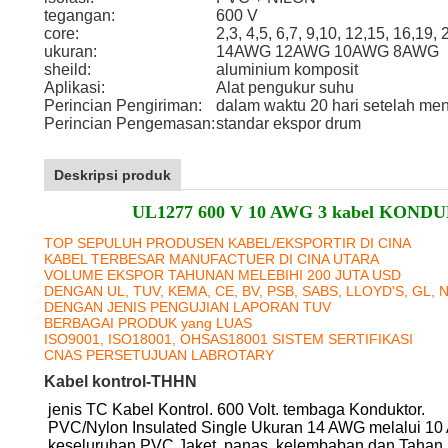
tegangan:
600 V
core:
2,3, 4,5, 6,7, 9,10, 12,15, 16,19, 
ukuran:
14AWG 12AWG 10AWG 8AWG
sheild:
aluminium komposit
Aplikasi:
Alat pengukur suhu
Perincian Pengiriman:
dalam waktu 20 hari setelah me
Perincian Pengemasan:
standar ekspor drum
Deskripsi produk
UL1277 600 V 10 AWG 3 kabel KO
TOP SEPULUH PRODUSEN KABEL/EKSPORTIR DI CINA
KABEL TERBESAR MANUFACTUER DI CINA UTARA
VOLUME EKSPOR TAHUNAN MELEBIHI 200 JUTA USD
DENGAN UL, TUV, KEMA, CE, BV, PSB, SABS, LLOYD'S, GL, 
DENGAN JENIS PENGUJIAN LAPORAN TUV
BERBAGAI PRODUK yang LUAS
ISO9001, ISO18001, OHSAS18001 SISTEM SERTIFIKASI
CNAS PERSETUJUAN LABROTARY
Kabel kontrol-THHN
jenis TC Kabel Kontrol. 600 Volt. tembaga Konduktor.
PVC/Nylon Insulated Single Ukuran 14 AWG melalui 10
keseluruhan PVC Jaket. panas, kelembaban dan Tahan 