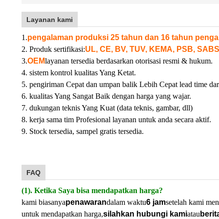
Layanan kami
1.
pengalaman produksi 25 tahun dan 16 tahun penga
2. Produk sertifikasi:
UL, CE, BV, TUV, KEMA, PSB, SABS
3.
OEM
layanan tersedia berdasarkan otorisasi resmi & hukum.
4. sistem kontrol kualitas Yang Ketat.
5. pengiriman Cepat dan umpan balik Lebih Cepat lead time dar
6. kualitas Yang Sangat Baik dengan harga yang wajar.
7. dukungan teknis Yang Kuat (data teknis, gambar, dll)
8. kerja sama tim Profesional layanan untuk anda secara aktif.
9. Stock tersedia, sampel gratis tersedia.
FAQ
(1). Ketika Saya bisa mendapatkan harga?
kami biasanya
penawaran
dalam waktu
6 jam
setelah kami men
untuk mendapatkan harga,
silahkan hubungi kami
atau
berit