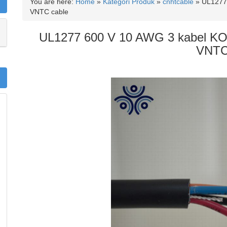
You are here:
Home
»
Kategori Produk
»
cnhtcable
»
UL127
VNTC cable
UL1277 600 V 10 AWG 3 kabel
VNT