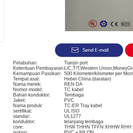
Pelabuhan:
Tianjin port
Ketentuan Pembayaran:
L/C,T/T,Western Union,MoneyG
Kemampuan Pasokan:
500 Kilometer/kilometer per Mon
Tempat asal:
Hebei China (daratan)
Nama merek:
REN DA
Nomor model:
TC kabel
Bahan konduktor:
Tembaga
Jaket:
PVC
Nama produk:
TC-ER Tray kabel
sertifikat:
UL ISO
standar:
UL1277
konduktor:
telanjang tembaga
core:
THW THHN TFFN XHHW RHH
isolasi:
PVC + NILON