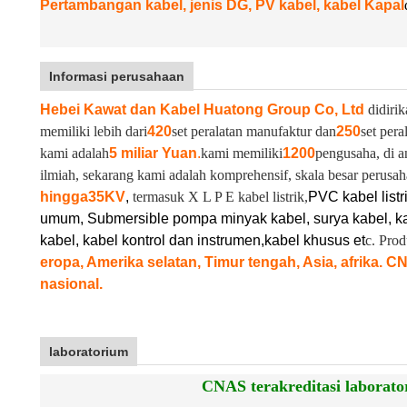
Pertambangan kabel, jenis DG, PV kabel, kabel Kapal
Informasi perusahaan
Hebei Kawat dan Kabel Huatong Group Co, Ltd
didirik
memiliki lebih dari
420
set peralatan manufaktur dan
250
set pera
kami adalah
5 miliar Yuan
.
kami memiliki
1200
pengusaha, di a
ilmiah, sekarang kami adalah komprehensif, skala besar perusah
hingga
35KV
,
termasuk X L P E kabel listrik,
PVC kabel listr
umum, Submersible pompa minyak kabel, surya kabel, ka
kabel, kabel kontrol dan instrumen,
kabel khusus et
c. Pro
eropa, Amerika selatan, Timur tengah, Asia, afrika. C
nasional.
laboratorium
CNAS terakreditasi laborator