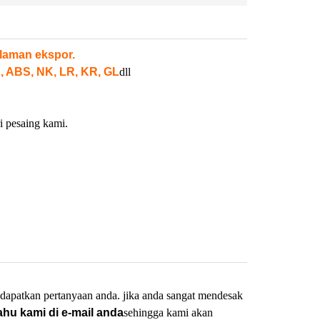
laman ekspor.
, ABS, NK, LR, KR, GL
dll
i pesaing kami.
dapatkan pertanyaan anda. jika anda sangat mendesak
ahu kami di e-mail anda
sehingga kami akan