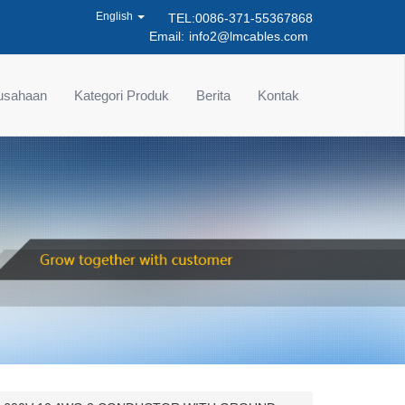
English
TEL:0086-371-55367868
Email:
info2@lmcables.com
rusahaan
Kategori Produk
Berita
Kontak