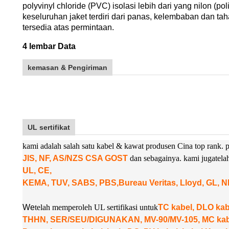
polyvinyl chloride (PVC) isolasi lebih dari yang nilon (po
keseluruhan jaket terdiri dari panas, kelembaban dan ta
tersedia atas permintaan
.
4 lembar Data
kemasan & Pengiriman
UL sertifikat
kami adalah salah satu kabel & kawat produsen Cina top rank
JIS, NF, AS/NZS CSA GOST
dan sebagainya. kami juga
tel
UL, CE,
KEMA, TUV, SABS, PBS,
Bureau Veritas, Lloyd, GL, 
W
e
telah memperoleh UL sertifikasi untuk
TC kabel, DLO k
THHN, SER/SEU/DIGUNAKAN, MV-90/MV-105, MC kabel