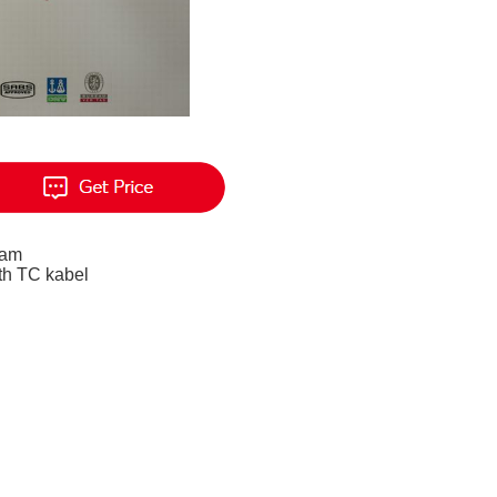
ram
th TC kabel