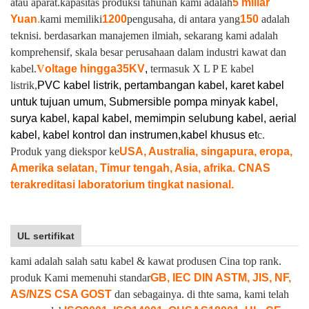
atau aparat.
kapasitas produksi tahunan kami adalah
5 miliar
Yuan
.
kami memiliki
1200
pengusaha, di antara yang
150
adalah
teknisi. berdasarkan manajemen ilmiah, sekarang kami adalah
komprehensif, skala besar perusahaan dalam industri kawat dan
kabel.
V
oltage hingga
35KV
,
termasuk X L P E kabel
listrik,
PVC kabel listrik, pertambangan kabel, karet kabel
untuk tujuan umum, Submersible pompa minyak kabel,
surya kabel, kapal kabel, memimpin selubung kabel, aerial
kabel, kabel kontrol dan instrumen,
kabel khusus et
c.
Produk yang diekspor ke
USA, Australia, singapura, eropa,
Amerika selatan, Timur tengah, Asia, afrika. CNAS
terakreditasi laboratorium tingkat nasional.
UL sertifikat
kami adalah salah satu kabel & kawat produsen Cina top rank.
produk Kami memenuhi standar
GB, IEC DIN ASTM, JIS, NF,
AS/NZS CSA GOST
dan sebagainya. di thte sama, kami telah