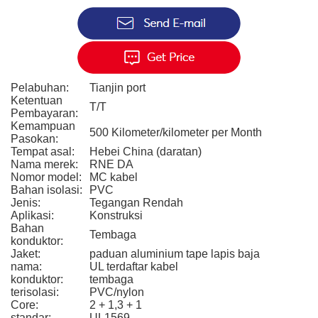
Pelabuhan:
Tianjin port
Ketentuan
T/T
Pembayaran:
Kemampuan
500 Kilometer/kilometer per Month
Pasokan:
Tempat asal:
Hebei China (daratan)
Nama merek:
RNE DA
Nomor model:
MC kabel
Bahan isolasi:
PVC
Jenis:
Tegangan Rendah
Aplikasi:
Konstruksi
Bahan
Tembaga
konduktor:
Jaket:
paduan aluminium tape lapis baja
nama:
UL terdaftar kabel
konduktor:
tembaga
terisolasi:
PVC/nylon
Core:
2 + 1,3 + 1
standar:
UL1569