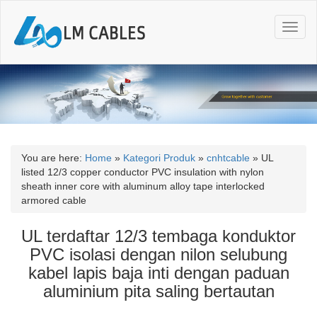
T
o
g
g
l
e
n
a
v
i
You are here:
Home
»
Kategori Produk
»
cnhtcable
»
UL
g
listed 12/3 copper conductor PVC insulation with nylon
a
sheath inner core with aluminum alloy tape interlocked
t
armored cable
i
o
UL terdaftar 12/3 tembaga konduktor
n
PVC isolasi dengan nilon selubung
kabel lapis baja inti dengan paduan
aluminium pita saling bertautan