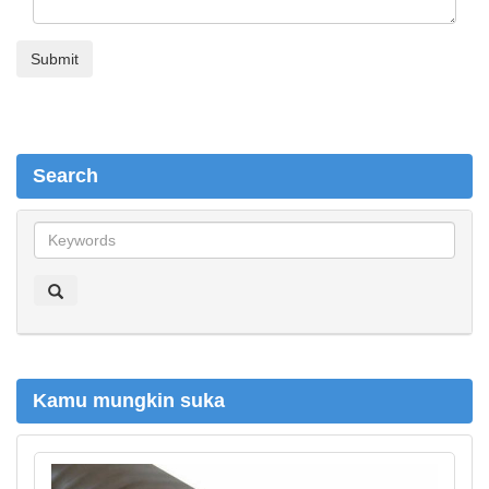
Search
S
e
a
r
c
h
Kamu mungkin suka