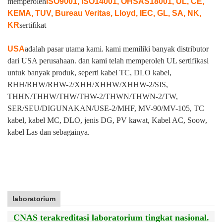
memperoleh
ISO9001, ISO14001, OHSAS18001, UL, CE,
KEMA, TUV, Bureau Veritas, Lloyd, IEC, GL, SA, NK,
KR
sertifikat
USA
adalah pasar utama kami. kami memiliki banyak distributor
dari USA perusahaan. dan kami telah memperoleh UL sertifikasi
untuk banyak produk, seperti kabel TC, DLO kabel,
RHH/RHW/RHW-2/XHH/XHHW/XHHW-2/SIS,
THHN/THHW/THW/THW-2/THWN/THWN-2/TW,
SER/SEU/DIGUNAKAN/USE-2/MHF, MV-90/MV-105, TC
kabel, kabel MC, DLO, jenis DG, PV kawat, Kabel AC, Soow,
kabel Las dan sebagainya.
laboratorium
CNAS terakreditasi laboratorium tingkat nasional.