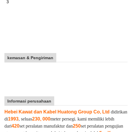
3
kemasan & Pengiriman
Informasi perusahaan
Hebei Kawat dan Kabel Huatong Group Co, Ltd
didirikan
di
1993
, seluas
230, 000
meter persegi. kami memiliki lebih
dari
420
set peralatan manufaktur dan
250
set peralatan pengujian