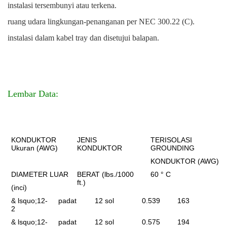
instalasi tersembunyi atau terkena.
ruang udara lingkungan-penanganan per NEC 300.22 (C).
instalasi dalam kabel tray dan disetujui balapan.
Lembar Data:
KONDUKTOR
JENIS
TERISOLASI
Ukuran (AWG)
KONDUKTOR
GROUNDING
KONDUKTOR (AWG)
DIAMETER LUAR
BERAT (lbs./1000
60 ° C
ft.)
(inci)
& lsquo;
12-
padat
12 sol
0.539
163
2
& lsquo;
12-
padat
12 sol
0.575
194