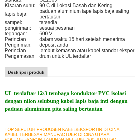
Kisaran suhu:
90 C di Lokasi Basah dan Kering
paduan aluminium tape lapis baja saling
lapis baja:
bertautan
sampel:
tersedia
pengiriman:
sesuai pesanan
tegangan:
600 V
Perincian
dalam waktu 15 hari setelah menerima
Pengiriman:
deposit anda
Perincian
lembut kemasan atau kabel standar ekspor
Pengemasan:
drum untuk UL terdaftar
Deskripsi produk
UL terdaftar 12/3 tembaga konduktor PVC isolasi
dengan nilon selubung kabel lapis baja inti dengan
paduan aluminium pita saling bertautan
TOP SEPULUH PRODUSEN KABEL/EKSPORTIR DI CINA
KABEL TERBESAR MANUFACTUER DI CINA UTARA
VOLUME EKSPOR TAHUNAN MELEBIHI 200 JUTA USD