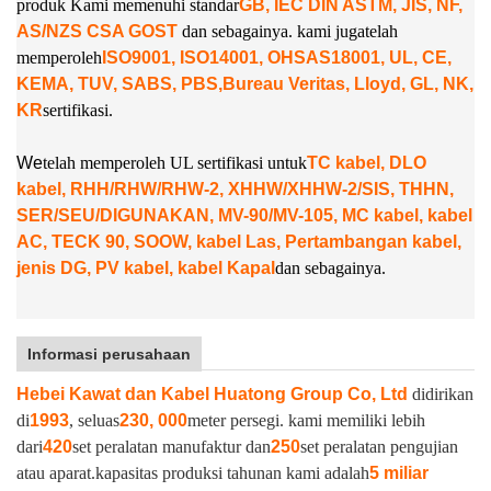
produk Kami memenuhi standar
GB, IEC DIN ASTM, JIS, NF,
AS/NZS CSA GOST
dan sebagainya. kami juga
telah
memperoleh
ISO9001, ISO14001, OHSAS18001, UL, CE,
KEMA, TUV, SABS, PBS,
Bureau Veritas, Lloyd, GL, NK,
KR
sertifikasi.
W
e
telah memperoleh UL sertifikasi untuk
TC kabel, DLO
kabel, RHH/RHW/RHW-2, XHHW/XHHW-2/SIS, THHN,
SER/SEU/DIGUNAKAN, MV-90/MV-105, MC kabel, kabel
AC, TECK 90, SOOW, kabel Las, Pertambangan kabel,
jenis DG, PV kabel, kabel Kapal
dan sebagainya.
Informasi perusahaan
Hebei Kawat dan Kabel Huatong Group Co, Ltd
didirikan
di
1993
, seluas
230, 000
meter persegi. kami memiliki lebih
dari
420
set peralatan manufaktur dan
250
set peralatan pengujian
atau aparat.
kapasitas produksi tahunan kami adalah
5 miliar