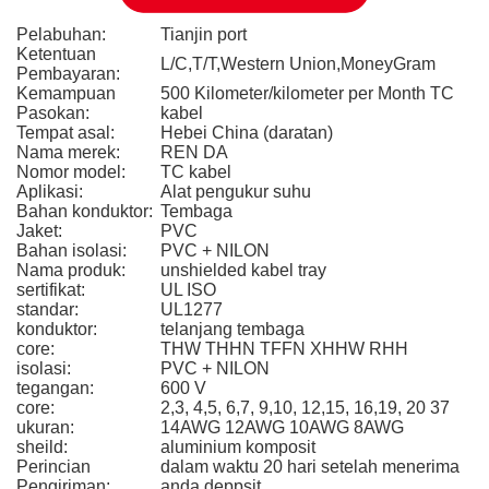
Pelabuhan:
Tianjin port
Ketentuan
L/C,T/T,Western Union,MoneyGram
Pembayaran:
Kemampuan
500 Kilometer/kilometer per Month TC
Pasokan:
kabel
Tempat asal:
Hebei China (daratan)
Nama merek:
REN DA
Nomor model:
TC kabel
Aplikasi:
Alat pengukur suhu
Bahan konduktor:
Tembaga
Jaket:
PVC
Bahan isolasi:
PVC + NILON
Nama produk:
unshielded kabel tray
sertifikat:
UL ISO
standar:
UL1277
konduktor:
telanjang tembaga
core:
THW THHN TFFN XHHW RHH
isolasi:
PVC + NILON
tegangan:
600 V
core:
2,3, 4,5, 6,7, 9,10, 12,15, 16,19, 20 37
ukuran:
14AWG 12AWG 10AWG 8AWG
sheild:
aluminium komposit
Perincian
dalam waktu 20 hari setelah menerima
Pengiriman:
anda deppsit