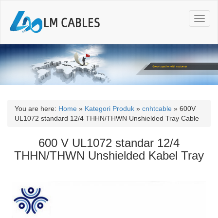
T
o
g
g
l
e
n
a
v
i
You are here:
Home
»
Kategori Produk
»
cnhtcable
»
600V
g
UL1072 standard 12/4 THHN/THWN Unshielded Tray Cable
a
t
600 V UL1072 standar 12/4
i
THHN/THWN Unshielded Kabel Tray
o
n