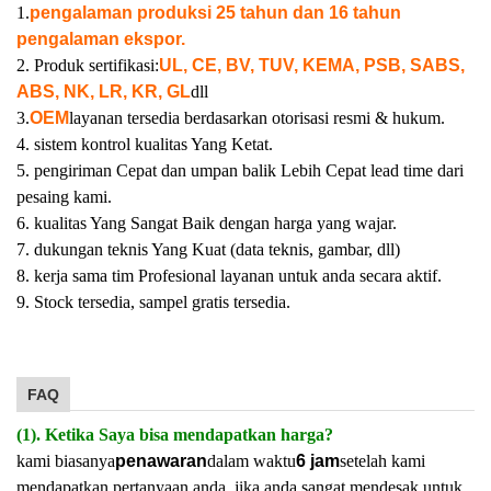
1.
pengalaman produksi 25 tahun dan 16 tahun
pengalaman ekspor.
2. Produk sertifikasi:
UL, CE, BV, TUV, KEMA, PSB, SABS,
ABS, NK, LR, KR, GL
dll
3.
OEM
layanan tersedia berdasarkan otorisasi resmi & hukum.
4. sistem kontrol kualitas Yang Ketat.
5. pengiriman Cepat dan umpan balik Lebih Cepat lead time dari
pesaing kami.
6. kualitas Yang Sangat Baik dengan harga yang wajar.
7. dukungan teknis Yang Kuat (data teknis, gambar, dll)
8. kerja sama tim Profesional layanan untuk anda secara aktif.
9. Stock tersedia, sampel gratis tersedia.
FAQ
(1). Ketika Saya bisa mendapatkan harga?
kami biasanya
penawaran
dalam waktu
6 jam
setelah kami
mendapatkan pertanyaan anda. jika anda sangat mendesak untuk