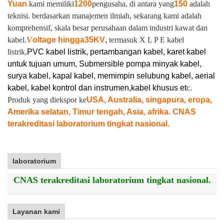
Yuan
.
kami memiliki
1200
pengusaha, di antara yang
150
adalah
teknisi. berdasarkan manajemen ilmiah, sekarang kami adalah
komprehensif, skala besar perusahaan dalam industri kawat dan
kabel.
V
oltage hingga
35KV
,
termasuk X L P E kabel
listrik,
PVC kabel listrik, pertambangan kabel, karet kabel
untuk tujuan umum, Submersible pompa minyak kabel,
surya kabel, kapal kabel, memimpin selubung kabel, aerial
kabel, kabel kontrol dan instrumen,
kabel khusus et
c.
Produk yang diekspor ke
USA, Australia, singapura, eropa,
Amerika selatan, Timur tengah, Asia, afrika. CNAS
terakreditasi laboratorium tingkat nasional.
laboratorium
CNAS terakreditasi laboratorium tingkat nasional.
Layanan kami