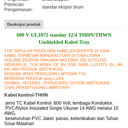
Perincian
standar ekspor drum
Pengemasan:
Deskripsi produk
600 V UL1072 standar 12/4 THHN/THWN
Unshielded Kabel Tray
TOP SEPULUH PRODUSEN KABEL/EKSPORTIR DI CINA
KABEL TERBESAR MANUFACTUER DI CINA UTARA
VOLUME EKSPOR TAHUNAN MELEBIHI 200 JUTA USD
DENGAN UL, TUV, KEMA, CE, BV, PSB, SABS, LLOYD'S, GL, NK,
KR, ABS PRODUK SERTIFIKASI
DENGAN JENIS PENGUJIAN LAPORAN TUV
BERBAGAI PRODUK yang LUAS
ISO9001, ISO18001, OHSAS18001 SISTEM SERTIFIKASI
CNAS PERSETUJUAN LABROTARY
Kabel kontrol-THHN
jenis TC Kabel Kontrol. 600 Volt. tembaga Konduktor.
PVC/Nylon Insulated Single Ukuran 14 AWG melalui 10
AWG.
keseluruhan PVC Jaket. panas, kelembaban dan Tahan
Sinar Matahari