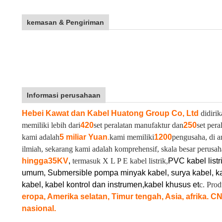
kemasan & Pengiriman
Informasi perusahaan
Hebei Kawat dan Kabel Huatong Group Co, Ltd
didirik
memiliki lebih dari
420
set peralatan manufaktur dan
250
set pera
kami adalah
5 miliar Yuan
.
kami memiliki
1200
pengusaha, di a
ilmiah, sekarang kami adalah komprehensif, skala besar perusah
hingga
35KV
,
termasuk X L P E kabel listrik,
PVC kabel listr
umum, Submersible pompa minyak kabel, surya kabel, ka
kabel, kabel kontrol dan instrumen,
kabel khusus et
c. Pro
eropa, Amerika selatan, Timur tengah, Asia, afrika. C
nasional.