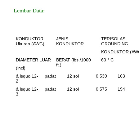
Lembar Data:
KONDUKTOR
JENIS
TERISOLASI
Ukuran (AWG)
KONDUKTOR
GROUNDING
KONDUKTOR (AW
DIAMETER LUAR
BERAT (lbs./1000
60 ° C
ft.)
(inci)
& lsquo;
12-
padat
12 sol
0.539
163
2
& lsquo;
12-
padat
12 sol
0.575
194
3