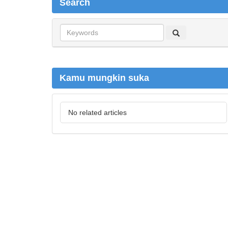
Search
S
e
a
r
c
Kamu mungkin suka
h
No related articles