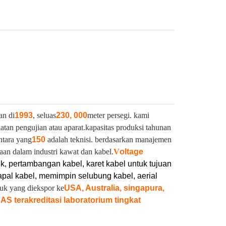
an di
1993
, seluas
230, 000
meter persegi. kami
latan pengujian atau aparat.
kapasitas produksi tahunan
ntara yang
150
adalah teknisi. berdasarkan manajemen
aan dalam industri kawat dan kabel.
V
oltage
ik, pertambangan kabel, karet kabel untuk tujuan
pal kabel, memimpin selubung kabel, aerial
duk yang diekspor ke
USA, Australia, singapura,
NAS terakreditasi laboratorium tingkat