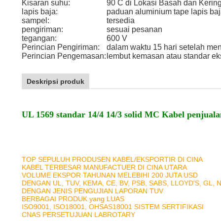
Kisaran suhu:
90 C di Lokasi Basah dan Kerin
lapis baja:
paduan aluminium tape lapis baj
sampel:
tersedia
pengiriman:
sesuai pesanan
tegangan:
600 V
Perincian Pengiriman:
dalam waktu 15 hari setelah me
Perincian Pengemasan:
lembut kemasan atau standar ek
Deskripsi produk
UL 1569 standar 14/4 14/3 solid MC Kabel penjual
TOP SEPULUH PRODUSEN KABEL/EKSPORTIR DI CINA
KABEL TERBESAR MANUFACTUER DI CINA UTARA
VOLUME EKSPOR TAHUNAN MELEBIHI 200 JUTA USD
DENGAN UL, TUV, KEMA, CE, BV, PSB, SABS, LLOYD'S, GL, 
DENGAN JENIS PENGUJIAN LAPORAN TUV
BERBAGAI PRODUK yang LUAS
ISO9001, ISO18001, OHSAS18001 SISTEM SERTIFIKASI
CNAS PERSETUJUAN LABROTARY