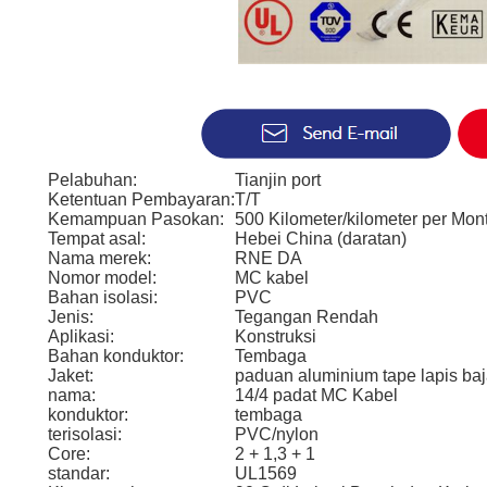
Pelabuhan:
Tianjin port
Ketentuan Pembayaran:
T/T
Kemampuan Pasokan:
500 Kilometer/kilometer per Mon
Tempat asal:
Hebei China (daratan)
Nama merek:
RNE DA
Nomor model:
MC kabel
Bahan isolasi:
PVC
Jenis:
Tegangan Rendah
Aplikasi:
Konstruksi
Bahan konduktor:
Tembaga
Jaket:
paduan aluminium tape lapis ba
nama:
14/4 padat MC Kabel
konduktor:
tembaga
terisolasi:
PVC/nylon
Core:
2 + 1,3 + 1
standar:
UL1569