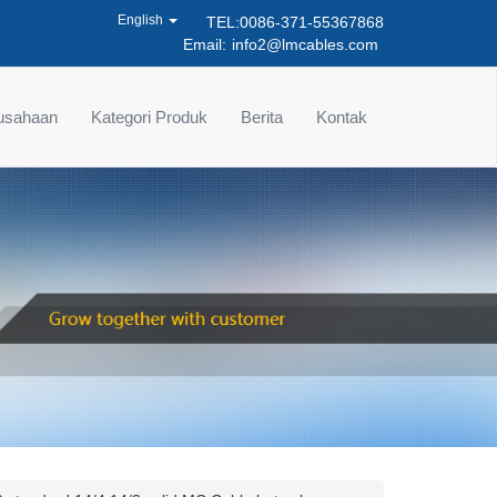
English
TEL:0086-371-55367868
Email:
info2@lmcables.com
rusahaan
Kategori Produk
Berita
Kontak