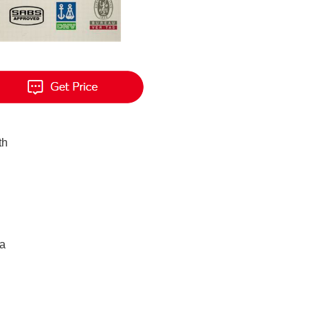
th
ja