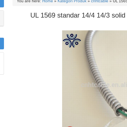
You are here:
Home
»
Kategori Produk
»
cnhtcable
»
UL 1569
UL 1569 standar 14/4 14/3 soli