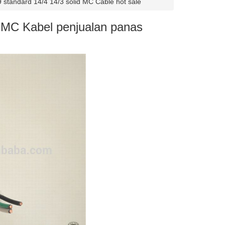
 standard 14/4 14/3 solid MC Cable hot sale
d MC Kabel penjualan panas