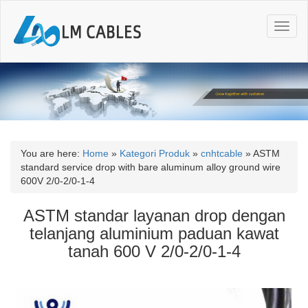
T
o
g
g
l
e
n
a
v
i
You are here:
Home
»
Kategori Produk
»
cnhtcable
»
ASTM
g
standard service drop with bare aluminum alloy ground wire
a
600V 2/0-2/0-1-4
t
i
ASTM standar layanan drop dengan
o
telanjang aluminium paduan kawat
n
tanah 600 V 2/0-2/0-1-4