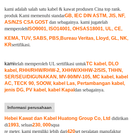
kami adalah salah satu kabel & kawat produsen Cina top rank.
produk Kami memenuhi standar
GB, IEC DIN ASTM, JIS, NF,
AS/NZS CSA GOST
dan sebagainya. kami juga
telah
memperoleh
ISO9001, ISO14001, OHSAS18001, UL, CE,
KEMA, TUV, SABS, PBS,
Bureau Veritas, Lloyd, GL, NK,
KR
sertifikasi.
kami
telah memperoleh UL sertifikasi untuk
TC kabel, DLO
kabel, RHH/RHW/RHW-2, XHHW/XHHW-2/SIS, THHN,
SER/SEU/DIGUNAKAN, MV-90/MV-105, MC kabel, kabel
AC, TECK 90, SOOW, kabel Las, Pertambangan kabel,
jenis DG, PV kabel, kabel Kapal
dan sebagainya.
Informasi perusahaan
Hebei Kawat dan Kabel Huatong Group Co, Ltd
didirikan
di
1993
, seluas
230, 000
squa
re meter. kami memiliki lebih dari
420
set peralatan manufaktur