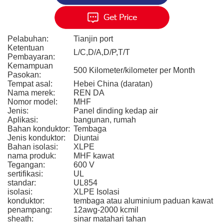
Pelabuhan:
Tianjin port
Ketentuan
L/C,D/A,D/P,T/T
Pembayaran:
Kemampuan
500 Kilometer/kilometer per Month
Pasokan:
Tempat asal:
Hebei China (daratan)
Nama merek:
REN DA
Nomor model:
MHF
Jenis:
Panel dinding kedap air
Aplikasi:
bangunan, rumah
Bahan konduktor:
Tembaga
Jenis konduktor:
Diuntai
Bahan isolasi:
XLPE
nama produk:
MHF kawat
Tegangan:
600 V
sertifikasi:
UL
standar:
UL854
isolasi:
XLPE Isolasi
konduktor:
tembaga atau aluminium paduan kawat
penampang:
12awg-2000 kcmil
sheath:
sinar matahari tahan