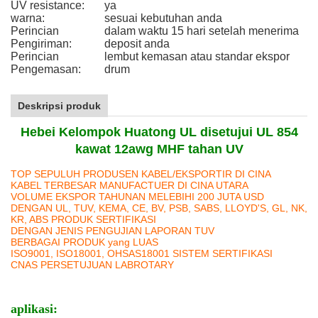
UV resistance:
ya
warna:
sesuai kebutuhan anda
Perincian
dalam waktu 15 hari setelah menerima
Pengiriman:
deposit anda
Perincian
lembut kemasan atau standar ekspor
Pengemasan:
drum
Deskripsi produk
Hebei Kelompok Huatong UL disetujui UL 854
kawat 12awg MHF tahan UV
TOP SEPULUH PRODUSEN KABEL/EKSPORTIR DI CINA
KABEL TERBESAR MANUFACTUER DI CINA UTARA
VOLUME EKSPOR TAHUNAN MELEBIHI 200 JUTA USD
DENGAN UL, TUV, KEMA, CE, BV, PSB, SABS, LLOYD'S, GL, NK,
KR, ABS PRODUK SERTIFIKASI
DENGAN JENIS PENGUJIAN LAPORAN TUV
BERBAGAI PRODUK yang LUAS
ISO9001, ISO18001, OHSAS18001 SISTEM SERTIFIKASI
CNAS PERSETUJUAN LABROTARY
aplikasi: