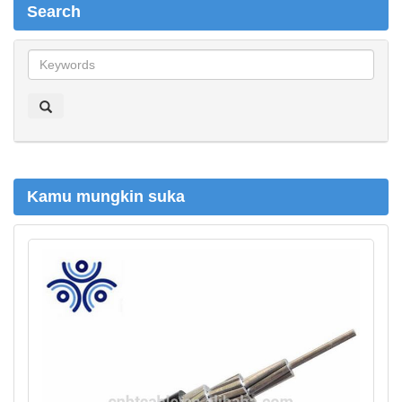
Search
S
e
a
r
c
h
Kamu mungkin suka