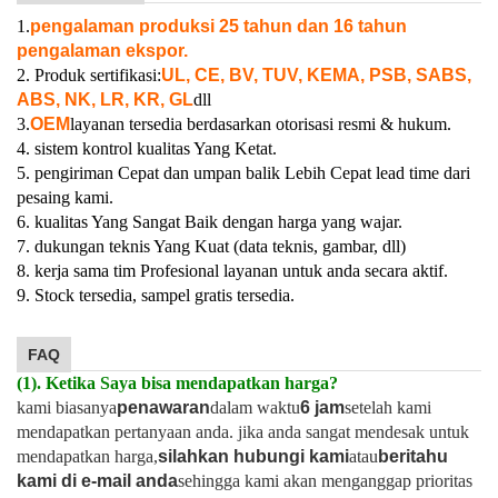
1.
pengalaman produksi 25 tahun dan 16 tahun
pengalaman ekspor.
2. Produk sertifikasi:
UL, CE, BV, TUV, KEMA, PSB, SABS,
ABS, NK, LR, KR, GL
dll
3.
OEM
layanan tersedia berdasarkan otorisasi resmi & hukum.
4. sistem kontrol kualitas Yang Ketat.
5. pengiriman Cepat dan umpan balik Lebih Cepat lead time dari
pesaing kami.
6. kualitas Yang Sangat Baik dengan harga yang wajar.
7. dukungan teknis Yang Kuat (data teknis, gambar, dll)
8. kerja sama tim Profesional layanan untuk anda secara aktif.
9. Stock tersedia, sampel gratis tersedia.
FAQ
(1). Ketika Saya bisa mendapatkan harga?
kami biasanya
penawaran
dalam waktu
6 jam
setelah kami
mendapatkan pertanyaan anda. jika anda sangat mendesak untuk
mendapatkan harga,
silahkan hubungi kami
atau
beritahu
kami di e-mail anda
sehingga kami akan menganggap prioritas