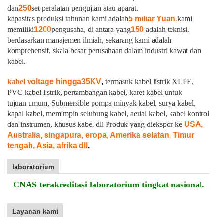
dan
250
set peralatan pengujian atau aparat.
kapasitas produksi tahunan kami adalah
5 miliar Yuan
.
kami
memiliki
1200
pengusaha, di antara yang
150
adalah teknisi.
berdasarkan manajemen ilmiah, sekarang kami adalah
komprehensif, skala besar perusahaan dalam industri kawat dan
kabel.
kabel v
oltage hingga
35KV
,
termasuk kabel listrik XLPE,
PVC kabel listrik, pertambangan kabel, karet kabel untuk
tujuan umum, Submersible pompa minyak kabel, surya kabel,
kapal kabel, memimpin selubung kabel, aerial kabel, kabel kontrol
dan instrumen, khusus kabel dll Produk yang diekspor ke
USA,
Australia, singapura, eropa, Amerika selatan, Timur
tengah, Asia, afrika dll
.
laboratorium
CNAS terakreditasi laboratorium tingkat nasional.
Layanan kami