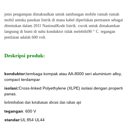
jenis pengumpan dimaksudkan untuk sambungan mobile rumah rumah
mobil untuk
a pasokan listrik di mana kabel diperlukan permanen sebagai
ditentukan dalam 2011 Nasional
Kode listrik. cocok untuk dimakamkan
langsung di bumi di suhu konduktor tidak melebihi
90 ° C. tegangan
penilaian adalah 600 volt.
Deskripsi produk:
konduktor:
tembaga kompak atau AA-8000 seri aluminium alloy,
compact terdampar
isolasi:
Cross-linked Polyethylene (XLPE) isolasi dengan properti
panas.
kelembaban dan ketahanan abrasi dan tahan api
tegangan
: 600 V
standar:
UL 854 UL44