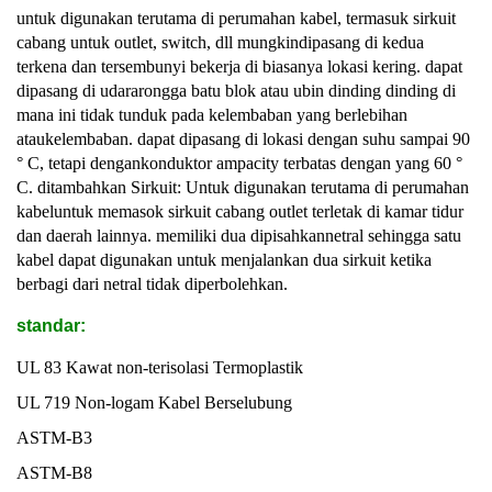
untuk digunakan terutama di perumahan kabel, termasuk sirkuit
cabang untuk outlet, switch, dll mungkin
dipasang di kedua
terkena dan tersembunyi bekerja di biasanya lokasi kering. dapat
dipasang di udara
rongga batu blok atau ubin dinding dinding di
mana ini tidak tunduk pada kelembaban yang berlebihan
atau
kelembaban. dapat dipasang di lokasi dengan suhu sampai 90
° C, tetapi dengan
konduktor ampacity terbatas dengan yang 60 °
C. ditambahkan Sirkuit: Untuk digunakan terutama di perumahan
kabel
untuk memasok sirkuit cabang outlet terletak di kamar tidur
dan daerah lainnya. memiliki dua dipisahkan
netral sehingga satu
kabel dapat digunakan untuk menjalankan dua sirkuit ketika
berbagi dari netral tidak diperbolehkan.
standar:
UL 83 Kawat non-terisolasi Termoplastik
UL 719 Non-logam Kabel Berselubung
ASTM-B3
ASTM-B8