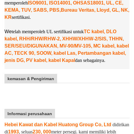
memperoleh
ISO9001, ISO14001, OHSAS18001, UL, CE,
KEMA, TUV, SABS, PBS,
Bureau Veritas, Lloyd, GL, NK,
KR
sertifikasi.
W
e
telah memperoleh UL sertifikasi untuk
TC kabel, DLO
kabel, RHH/RHW/RHW-2, XHHW/XHHW-2/SIS, THHN,
SER/SEU/DIGUNAKAN, MV-90/MV-105, MC kabel, kabel
AC, TECK 90, SOOW, kabel Las, Pertambangan kabel,
jenis DG, PV kabel, kabel Kapal
dan sebagainya.
kemasan & Pengiriman
Informasi perusahaan
Hebei Kawat dan Kabel Huatong Group Co, Ltd
didirikan
di
1993
, seluas
230, 000
meter persegi. kami memiliki lebih