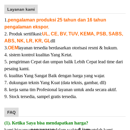
Layanan kami
1.
pengalaman produksi 25 tahun dan 16 tahun
pengalaman ekspor.
2. Produk sertifikasi:
UL, CE, BV, TUV, KEMA, PSB, SABS,
ABS, NK, LR, KR, GL
dll
3.
OEM
layanan tersedia berdasarkan otorisasi resmi & hukum.
4. sistem kontrol kualitas Yang Ketat.
5. pengiriman Cepat dan umpan balik Lebih Cepat lead time dari
pesaing kami.
6. kualitas Yang Sangat Baik dengan harga yang wajar.
7. dukungan teknis Yang Kuat (data teknis, gambar, dll)
8. kerja sama tim Profesional layanan untuk anda secara aktif.
9. Stock tersedia, sampel gratis tersedia.
FAQ
(1). Ketika Saya bisa mendapatkan harga?
kami biasanya
penawaran
dalam waktu
6 jam
setelah kami