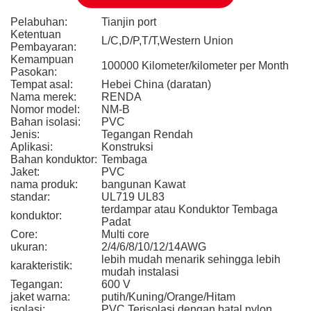
Pelabuhan:
Tianjin port
Ketentuan
L/C,D/P,T/T,Western Union
Pembayaran:
Kemampuan
100000 Kilometer/kilometer per Month
Pasokan:
Tempat asal:
Hebei China (daratan)
Nama merek:
RENDA
Nomor model:
NM-B
Bahan isolasi:
PVC
Jenis:
Tegangan Rendah
Aplikasi:
Konstruksi
Bahan konduktor:
Tembaga
Jaket:
PVC
nama produk:
bangunan Kawat
standar:
UL719 UL83
terdampar atau Konduktor Tembaga
konduktor:
Padat
Core:
Multi core
ukuran:
2/4/6/8/10/12/14AWG
lebih mudah menarik sehingga lebih
karakteristik:
mudah instalasi
Tegangan:
600 V
jaket warna:
putih/Kuning/Orange/Hitam
isolasi:
PVC Terisolasi dengan batal nylon