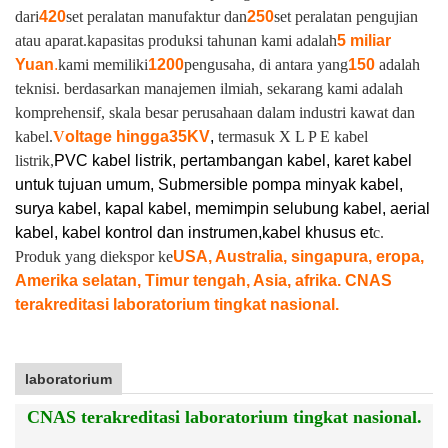
dari
420
set peralatan manufaktur dan
250
set peralatan pengujian
atau aparat.
kapasitas produksi tahunan kami adalah
5 miliar
Yuan
.
kami memiliki
1200
pengusaha, di antara yang
150
adalah
teknisi. berdasarkan manajemen ilmiah, sekarang kami adalah
komprehensif, skala besar perusahaan dalam industri kawat dan
kabel.
V
oltage hingga
35KV
,
termasuk X L P E kabel
listrik,
PVC kabel listrik, pertambangan kabel, karet kabel
untuk tujuan umum, Submersible pompa minyak kabel,
surya kabel, kapal kabel, memimpin selubung kabel, aerial
kabel, kabel kontrol dan instrumen,
kabel khusus et
c.
Produk yang diekspor ke
USA, Australia, singapura, eropa,
Amerika selatan, Timur tengah, Asia, afrika. CNAS
terakreditasi laboratorium tingkat nasional.
laboratorium
CNAS terakreditasi laboratorium tingkat nasional.