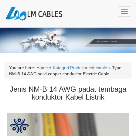
T
o
g
g
l
e
n
a
v
i
You are here:
Home
»
Kategori Produk
»
cnhtcable
»
Type
g
NM-B 14 AWG solid copper conductor Electric Cable
a
t
Jenis NM-B 14 AWG padat tembaga
i
konduktor Kabel Listrik
o
n