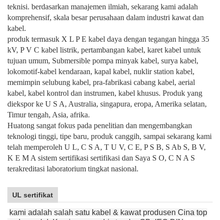
teknisi. berdasarkan manajemen ilmiah, sekarang kami adalah
komprehensif, skala besar perusahaan dalam industri kawat dan
kabel.
produk termasuk X L P E kabel daya dengan tegangan hingga 35
kV, P V C kabel listrik, pertambangan kabel, karet kabel untuk
tujuan umum, Submersible pompa minyak kabel, surya kabel,
lokomotif-kabel kendaraan, kapal kabel, nuklir station kabel,
memimpin selubung kabel, pra-fabrikasi cabang kabel, aerial
kabel, kabel kontrol dan instrumen, kabel khusus. Produk yang
diekspor ke U S A, Australia, singapura, eropa, Amerika selatan,
Timur tengah, Asia, afrika.
Huatong sangat fokus pada penelitian dan mengembangkan
teknologi tinggi, tipe baru, produk canggih, sampai sekarang kami
telah memperoleh U L, C S A, T U V, C E, P S B, S Ab S, B V,
K E M A sistem sertifikasi sertifikasi dan Saya S O, C N A S
terakreditasi laboratorium tingkat nasional.
UL sertifikat
kami adalah salah satu kabel & kawat produsen Cina top