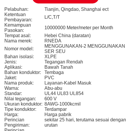
Pelabuhan:
Tianjin, Qingdao, Shanghai ect
Ketentuan
L/C,T/T
Pembayaran:
Kemampuan
10000000 Meter/meter per Month
Pasokan:
Tempat asal:
Hebei China (daratan)
Nama merek:
RNEDA
MENGGUNAKAN-2 MENGGUNAKAN
Nomor model:
SER SEU
Bahan isolasi:
XLPE
Jenis:
Tegangan Rendah
Aplikasi:
Bawah Tanah
Bahan konduktor:
Tembaga
Jaket:
PVC
Nama produk:
Layanan-Kabel Masuk
Warna:
Abu-abu
Standar:
UL44 UL83 UL854
Nilai tegangan:
600 V
Ukuran konduktor:
8AWG-1000kcmil
Tipe konduktor:
Terdampar
Harga:
Harga pabrik
Perincian
sekitar 25 hari, terutama sesuai dengan
Pengiriman:
urutan
Perincian