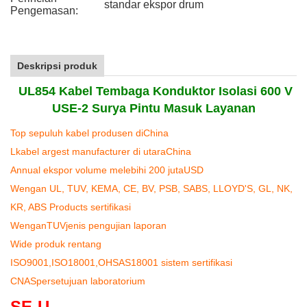
standar ekspor drum
Pengemasan:
Deskripsi produk
UL854 Kabel Tembaga Konduktor Isolasi 600 V
USE-2 Surya Pintu Masuk Layanan
T
op sepuluh kabel produsen di
C
hina
L
kabel argest manufactu
r
er di utara
C
hina
A
nnual ekspor volume melebihi 200 juta
USD
W
engan
UL, TUV, KEMA, CE, BV, PSB, SABS, LLOYD'S, GL, NK,
KR, ABS
P
roducts sertifikasi
W
engan
TUV
jenis pengujian laporan
W
ide produk rentang
ISO
9001,
ISO
18001,
OHSAS
18001 sistem sertifikasi
CNAS
persetujuan
laboratorium
SE-U