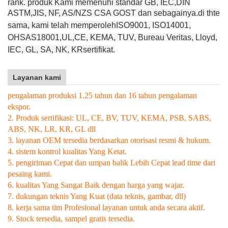
rank. produk Kami memenuhi standar GB, IEC,
DIN
ASTM,
JIS, NF, AS/NZS CSA GOST dan sebagainya
.
di thte
sama,
kami telah memperoleh
ISO9001, ISO14001
,
OHSAS18001,
UL
,
CE, KEMA, TUV, Bureau Veritas, Lloyd,
IEC, GL, SA, NK, KR
sertifikat.
Layanan kami
pengalaman produksi 1.25 tahun dan 16 tahun pengalaman
ekspor.
2. Produk sertifikasi: UL, CE, BV, TUV, KEMA, PSB, SABS,
ABS, NK, LR, KR, GL dll
3. layanan OEM tersedia berdasarkan otorisasi resmi & hukum.
4. sistem kontrol kualitas Yang Ketat.
5. pengiriman Cepat dan umpan balik Lebih Cepat lead time dari
pesaing kami.
6. kualitas Yang Sangat Baik dengan harga yang wajar.
7. dukungan teknis Yang Kuat (data teknis, gambar, dll)
8. kerja sama tim Profesional layanan untuk anda secara aktif.
9. Stock tersedia, sampel gratis tersedia.