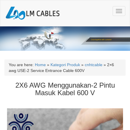
T
o
g
g
l
e
n
a
v
i
You are here:
Home
»
Kategori Produk
»
cnhtcable
»
2×6
g
awg USE-2 Service Entrance Cable 600V
a
t
2X6 AWG Menggunakan-2 Pintu
i
Masuk Kabel 600 V
o
n