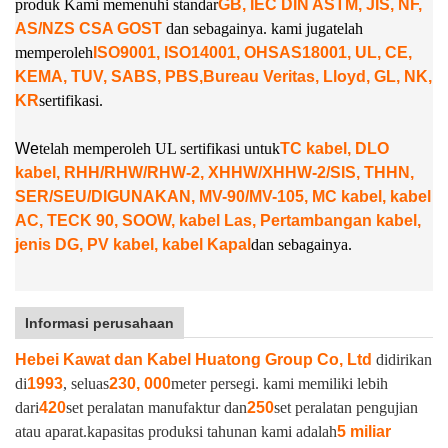
produk Kami memenuhi standar
GB, IEC DIN ASTM, JIS, NF,
AS/NZS CSA GOST
dan sebagainya. kami juga
telah
memperoleh
ISO9001, ISO14001, OHSAS18001, UL, CE,
KEMA, TUV, SABS, PBS,
Bureau Veritas, Lloyd, GL, NK,
KR
sertifikasi.
W
e
telah memperoleh UL sertifikasi untuk
TC kabel, DLO
kabel, RHH/RHW/RHW-2, XHHW/XHHW-2/SIS, THHN,
SER/SEU/DIGUNAKAN, MV-90/MV-105, MC kabel, kabel
AC, TECK 90, SOOW, kabel Las, Pertambangan kabel,
jenis DG, PV kabel, kabel Kapal
dan sebagainya.
Informasi perusahaan
Hebei Kawat dan Kabel Huatong Group Co, Ltd
didirikan
di
1993
, seluas
230, 000
meter persegi. kami memiliki lebih
dari
420
set peralatan manufaktur dan
250
set peralatan pengujian
atau aparat.
kapasitas produksi tahunan kami adalah
5 miliar