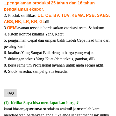
1.
pengalaman produksi 25 tahun dan 16 tahun
pengalaman ekspor.
2. Produk sertifikasi:
UL, CE, BV, TUV, KEMA, PSB, SABS,
ABS, NK, LR, KR, GL
dll
3.
OEM
layanan tersedia berdasarkan otorisasi resmi & hukum.
4. sistem kontrol kualitas Yang Ketat.
5. pengiriman Cepat dan umpan balik Lebih Cepat lead time dari
pesaing kami.
6. kualitas Yang Sangat Baik dengan harga yang wajar.
7. dukungan teknis Yang Kuat (data teknis, gambar, dll)
8. kerja sama tim Profesional layanan untuk anda secara aktif.
9. Stock tersedia, sampel gratis tersedia.
FAQ
(1). Ketika Saya bisa mendapatkan harga?
kami biasanya
penawaran
dalam waktu
6 jam
setelah kami
mendapatkan pertanyaan anda. jika anda sangat mendesak untuk