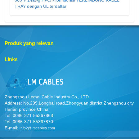
600 V 14awg PVC/Nilon Isolasi TERLINDUNG KABEL
TRAY dengan UL terdaftar
Produk yang relevan
Links
Zhengzhou Lemei Cable Industry Co., LTD
Address: No.299,Longhai road,Zhongyuan district,Zhengzhou city
Henan province China
Tel: 0086-371-55367868
Tel: 0086-371-55367870
E-mail:
info2@lmcables.com