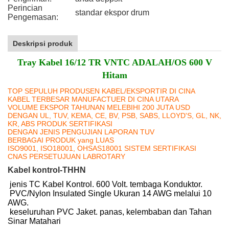
Perincian
standar ekspor drum
Pengemasan:
Deskripsi produk
Tray Kabel 16/12 TR VNTC ADALAH/OS 600 V
Hitam
TOP SEPULUH PRODUSEN KABEL/EKSPORTIR DI CINA
KABEL TERBESAR MANUFACTUER DI CINA UTARA
VOLUME EKSPOR TAHUNAN MELEBIHI 200 JUTA USD
DENGAN UL, TUV, KEMA, CE, BV, PSB, SABS, LLOYD'S, GL, NK,
KR, ABS PRODUK SERTIFIKASI
DENGAN JENIS PENGUJIAN LAPORAN TUV
BERBAGAI PRODUK yang LUAS
ISO9001, ISO18001, OHSAS18001 SISTEM SERTIFIKASI
CNAS PERSETUJUAN LABROTARY
Kabel kontrol-THHN
jenis TC Kabel Kontrol. 600 Volt. tembaga Konduktor.
PVC/Nylon Insulated Single Ukuran 14 AWG melalui 10
AWG.
keseluruhan PVC Jaket. panas, kelembaban dan Tahan
Sinar Matahari