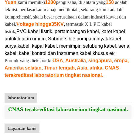
Yuan
.
kami memiliki
1200
pengusaha, di antara yang
150
adalah
teknisi. berdasarkan manajemen ilmiah, sekarang kami adalah
komprehensif, skala besar perusahaan dalam industri kawat dan
kabel.
V
oltage hingga
35KV
,
termasuk X L P E kabel
listrik,
PVC kabel listrik, pertambangan kabel, karet kabel
untuk tujuan umum, Submersible pompa minyak kabel,
surya kabel, kapal kabel, memimpin selubung kabel, aerial
kabel, kabel kontrol dan instrumen,
kabel khusus et
c.
Produk yang diekspor ke
USA, Australia, singapura, eropa,
Amerika selatan, Timur tengah, Asia, afrika. CNAS
terakreditasi laboratorium tingkat nasional.
laboratorium
CNAS terakreditasi laboratorium tingkat nasional.
Layanan kami