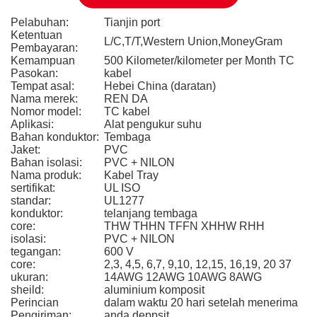
Pelabuhan:
Tianjin port
Ketentuan
L/C,T/T,Western Union,MoneyGram
Pembayaran:
Kemampuan
500 Kilometer/kilometer per Month TC
Pasokan:
kabel
Tempat asal:
Hebei China (daratan)
Nama merek:
REN DA
Nomor model:
TC kabel
Aplikasi:
Alat pengukur suhu
Bahan konduktor:
Tembaga
Jaket:
PVC
Bahan isolasi:
PVC + NILON
Nama produk:
Kabel Tray
sertifikat:
UL ISO
standar:
UL1277
konduktor:
telanjang tembaga
core:
THW THHN TFFN XHHW RHH
isolasi:
PVC + NILON
tegangan:
600 V
core:
2,3, 4,5, 6,7, 9,10, 12,15, 16,19, 20 37
ukuran:
14AWG 12AWG 10AWG 8AWG
sheild:
aluminium komposit
Perincian
dalam waktu 20 hari setelah menerima
Pengiriman:
anda deppsit