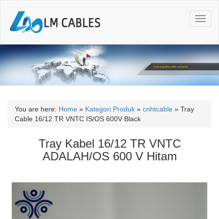
T
o
g
g
l
e
n
a
v
i
You are here:
Home
»
Kategori Produk
»
cnhtcable
»
Tray
g
Cable 16/12 TR VNTC IS/OS 600V Black
a
t
Tray Kabel 16/12 TR VNTC
i
ADALAH/OS 600 V Hitam
o
n