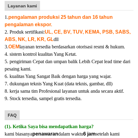
Layanan kami
1.
pengalaman produksi 25 tahun dan 16 tahun
pengalaman ekspor.
2. Produk sertifikasi:
UL, CE, BV, TUV, KEMA, PSB, SABS,
ABS, NK, LR, KR, GL
dll
3.
OEM
layanan tersedia berdasarkan otorisasi resmi & hukum.
4. sistem kontrol kualitas Yang Ketat.
5. pengiriman Cepat dan umpan balik Lebih Cepat lead time dari
pesaing kami.
6. kualitas Yang Sangat Baik dengan harga yang wajar.
7. dukungan teknis Yang Kuat (data teknis, gambar, dll)
8. kerja sama tim Profesional layanan untuk anda secara aktif.
9. Stock tersedia, sampel gratis tersedia.
FAQ
(1). Ketika Saya bisa mendapatkan harga?
kami biasanya
penawaran
dalam waktu
6 jam
setelah kami