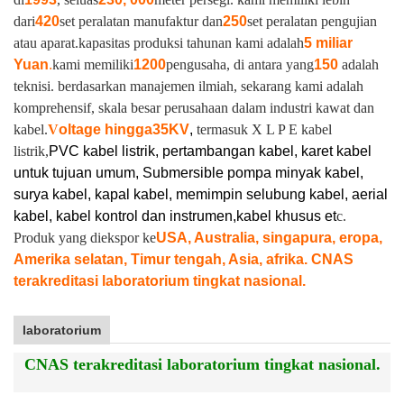
dari
420
set peralatan manufaktur dan
250
set peralatan pengujian
atau aparat.
kapasitas produksi tahunan kami adalah
5 miliar
Yuan
.
kami memiliki
1200
pengusaha, di antara yang
150
adalah
teknisi. berdasarkan manajemen ilmiah, sekarang kami adalah
komprehensif, skala besar perusahaan dalam industri kawat dan
kabel.
V
oltage hingga
35KV
,
termasuk X L P E kabel
listrik,
PVC kabel listrik, pertambangan kabel, karet kabel
untuk tujuan umum, Submersible pompa minyak kabel,
surya kabel, kapal kabel, memimpin selubung kabel, aerial
kabel, kabel kontrol dan instrumen,
kabel khusus et
c.
Produk yang diekspor ke
USA, Australia, singapura, eropa,
Amerika selatan, Timur tengah, Asia, afrika. CNAS
terakreditasi laboratorium tingkat nasional.
laboratorium
CNAS terakreditasi laboratorium tingkat nasional.