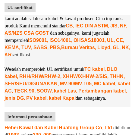
UL sertifikat
kami adalah salah satu kabel & kawat produsen Cina top rank.
produk Kami memenuhi standar
GB, IEC DIN ASTM, JIS, NF,
AS/NZS CSA GOST
dan sebagainya. kami juga
telah
memperoleh
ISO9001, ISO14001, OHSAS18001, UL, CE,
KEMA, TUV, SABS, PBS,
Bureau Veritas, Lloyd, GL, NK,
KR
sertifikasi.
W
e
telah memperoleh UL sertifikasi untuk
TC kabel, DLO
kabel, RHH/RHW/RHW-2, XHHW/XHHW-2/SIS, THHN,
SER/SEU/DIGUNAKAN, MV-90/MV-105, MC kabel, kabel
AC, TECK 90, SOOW, kabel Las, Pertambangan kabel,
jenis DG, PV kabel, kabel Kapal
dan sebagainya.
Informasi perusahaan
Hebei Kawat dan Kabel Huatong Group Co, Ltd
didirikan
di
1993
, seluas
230, 000
meter persegi. kami memiliki lebih