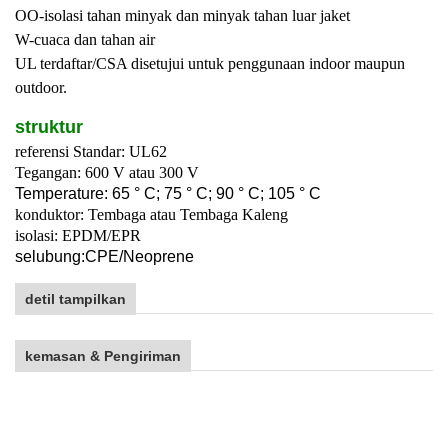
OO-isolasi tahan minyak dan minyak tahan luar jaket
W-cuaca dan tahan air
UL terdaftar/CSA disetujui untuk penggunaan indoor maupun
outdoor.
struktur
referensi Standar: UL62
Tegangan: 600 V atau 300 V
T
emperature: 65 ° C; 75 ° C; 90 ° C; 105 ° C
konduktor: Tembaga atau Tembaga Kaleng
isolasi: EPDM/EPR
selubung:
C
PE/
Neoprene
detil tampilkan
kemasan & Pengiriman