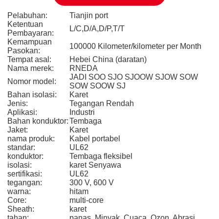
Pelabuhan:
Tianjin port
Ketentuan
L/C,D/A,D/P,T/T
Pembayaran:
Kemampuan
100000 Kilometer/kilometer per Month
Pasokan:
Tempat asal:
Hebei China (daratan)
Nama merek:
RNEDA
JADI SOO SJO SJOOW SJOW SOW
Nomor model:
SOW SOOW SJ
Bahan isolasi:
Karet
Jenis:
Tegangan Rendah
Aplikasi:
Industri
Bahan konduktor:
Tembaga
Jaket:
Karet
nama produk:
Kabel portabel
standar:
UL62
konduktor:
Tembaga fleksibel
isolasi:
karet Senyawa
sertifikasi:
UL62
tegangan:
300 V, 600 V
warna:
hitam
Core:
multi-core
Sheath:
karet
tahan:
panas, Minyak, Cuaca, Ozon, Abrasi