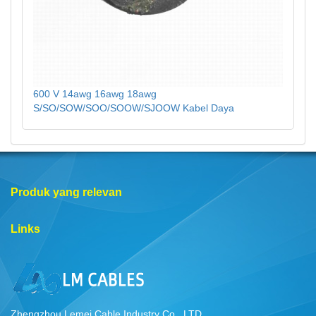
600 V 14awg 16awg 18awg
S/SO/SOW/SOO/SOOW/SJOOW Kabel Daya
Produk yang relevan
Links
Zhengzhou Lemei Cable Industry Co., LTD