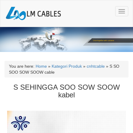
T
o
g
g
l
e
n
a
v
i
You are here:
Home
»
Kategori Produk
»
cnhtcable
»
S SO
g
SOO SOW SOOW cable
a
t
S SEHINGGA SOO SOW SOOW
i
kabel
o
n