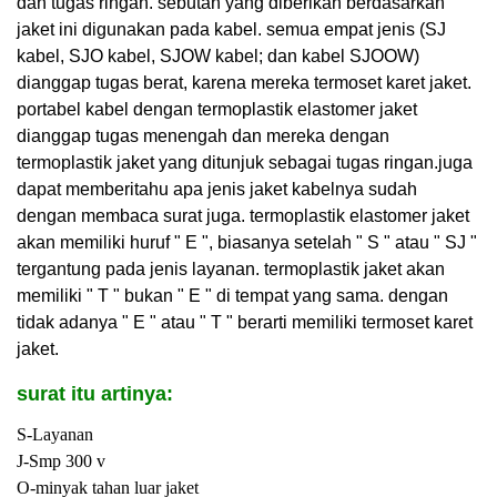
dan tugas ringan. sebutan yang diberikan berdasarkan
jaket ini digunakan pada kabel. semua empat jenis (SJ
kabel, SJO kabel, SJOW kabel; dan kabel SJOOW)
dianggap tugas berat, karena mereka termoset karet jaket.
portabel kabel dengan termoplastik elastomer jaket
dianggap tugas menengah dan mereka dengan
termoplastik jaket yang ditunjuk sebagai tugas ringan
.
juga
dapat memberitahu apa jenis jaket kabelnya sudah
dengan membaca surat juga. termoplastik elastomer jaket
akan memiliki huruf " E ", biasanya setelah " S " atau " SJ "
tergantung pada jenis layanan. termoplastik jaket akan
memiliki " T " bukan " E " di tempat yang sama. dengan
tidak adanya " E " atau " T " berarti memiliki termoset karet
jaket.
surat itu artinya:
S-Layanan
J-Smp 300 v
O-minyak tahan luar jaket