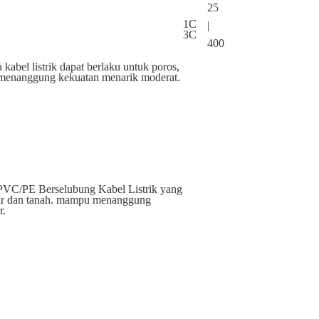
25
1C
|
3C
400
 kabel listrik dapat berlaku untuk poros,
 menanggung kekuatan menarik moderat.
, PVC/PE Berselubung Kabel Listrik yang
air dan tanah. mampu menanggung
r.