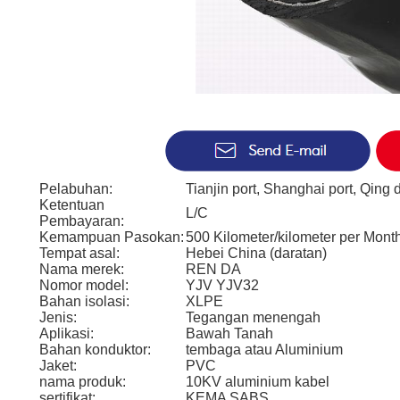
Pelabuhan:
Tianjin port, Shanghai port, Qing 
Ketentuan
L/C
Pembayaran:
Kemampuan Pasokan:
500 Kilometer/kilometer per Mon
Tempat asal:
Hebei China (daratan)
Nama merek:
REN DA
Nomor model:
YJV YJV32
Bahan isolasi:
XLPE
Jenis:
Tegangan menengah
Aplikasi:
Bawah Tanah
Bahan konduktor:
tembaga atau Aluminium
Jaket:
PVC
nama produk:
10KV aluminium kabel
sertifikat:
KEMA SABS