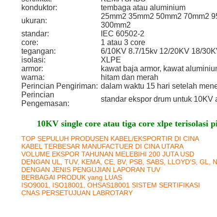
konduktor:
tembaga atau aluminium
25mm2 35mm2 50mm2 70mm2 9
ukuran:
300mm2
standar:
IEC 60502-2
core:
1 atau 3 core
tegangan:
6/10KV 8.7/15kv 12/20KV 18/30K
isolasi:
XLPE
armor:
kawat baja armor, kawat aluminium
warna:
hitam dan merah
Perincian Pengiriman:
dalam waktu 15 hari setelah men
Perincian
standar ekspor drum untuk 10KV 
Pengemasan:
10KV single core atau tiga core xlpe terisolasi 
TOP SEPULUH PRODUSEN KABEL/EKSPORTIR DI CINA
KABEL TERBESAR MANUFACTUER DI CINA UTARA
VOLUME EKSPOR TAHUNAN MELEBIHI 200 JUTA USD
DENGAN UL, TUV, KEMA, CE, BV, PSB, SABS, LLOYD'S, GL, 
DENGAN JENIS PENGUJIAN LAPORAN TUV
BERBAGAI PRODUK yang LUAS
ISO9001, ISO18001, OHSAS18001 SISTEM SERTIFIKASI
CNAS PERSETUJUAN LABROTARY