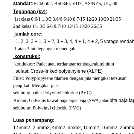
standar:
IEC60502, BS6346, VDE, AS/NZS, UL, dll
Tegangan (kv):
1st class 0.6/1 1.8/3 3.6/6 6/10 8.7/15 12/20 18/30 21/35
2nd kelas 1/1 3/3 6/6 8.7/10 12/15 18/20-26/35
jumlah core:
1, 2, 3, 3 + 1, 3 + 2, 3 + 3, 4, 4 + 1, 4 + 2, 5 votage renda
1 atau 3 inti tegangan menengah
konstruksi:
konduktor: Padat atau terdampar tembaga/aluminium
isolasi: Cross-linked polyethylene (XLPE)
Filler: Polypropylene filamen dengan pita mengikat tersusun
pengikat: Mengikat pita
selubung batin: Polyvinyl chloride (PVC)
Amour: Galvanis kawat baja lapis baja (SWA) atau
pita baja l
selubung: Polyvinyl chloride (PVC)
Luas penampang:
1.5mm
2
, 2.5mm
2
, 4mm
2
, 6mm
2
, 10mm
2
, 16mm
2
, 25mm