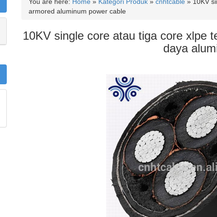
You are here:
Home
»
Kategori Produk
»
cnhtcable
»
10KV si
armored aluminum power cable
10KV single core atau tiga core xlpe te
daya alum