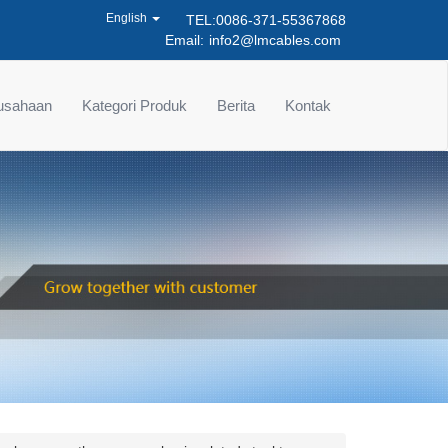
English
TEL:0086-371-55367868
Email:
info2@lmcables.com
rusahaan
Kategori Produk
Berita
Kontak