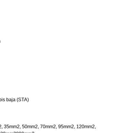
h
apis baja (STA)
2
, 35mm
2
, 50mm
2
, 70mm
2
, 95mm
2
, 120mm
2
,