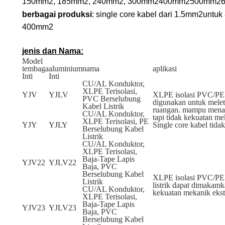
150mm
2
, 185mm
2
, 240mm
2
, 300mm
2
400mm
2
500mm
2
berbagai produksi
: single core kabel dari 1.5mm
2
untuk
400mm
2
jenis dan Nama:
Model
tembaga
aluminium
nama
aplikasi
Inti
Inti
CU/AL Konduktor,
XLPE Terisolasi,
YJV
YJLV
XLPE isolasi PVC/PE b
PVC Berselubung
digunakan untuk melet
Kabel Listrik
ruangan. mampu menangg
CU/AL Konduktor,
tapi tidak kekuatan me
XLPE Terisolasi, PE
YJY
YJLY
Single core kabel tida
Berselubung Kabel
Listrik
CU/AL Konduktor,
XLPE Terisolasi,
Baja-Tape Lapis
YJV22
YJLV22
Baja, PVC
Berselubung Kabel
XLPE isolasi PVC/PE b
Listrik
listrik dapat dimaka
CU/AL Konduktor,
kekuatan mekanik ekste
XLPE Terisolasi,
Baja-Tape Lapis
YJV23
YJLV23
Baja, PVC
Berselubung Kabel