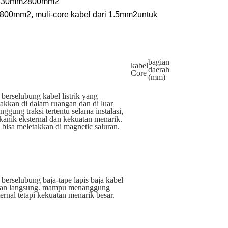
630mm
2
800mm
2
 800mm
2
, muli-core kabel dari 1.5mm
2
untuk
bagian
kabel
daerah
Core
(mm)
erselubung kabel listrik yang
akkan di dalam ruangan dan di luar
ung traksi tertentu selama instalasi,
kanik eksternal dan kekuatan menarik.
k bisa meletakkan di magnetic saluran.
erselubung baja-tape lapis baja kabel
mkan langsung. mampu menanggung
rnal tetapi kekuatan menarik besar.