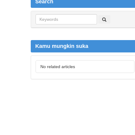
Search
S
e
a
r
c
Kamu mungkin suka
h
No related articles