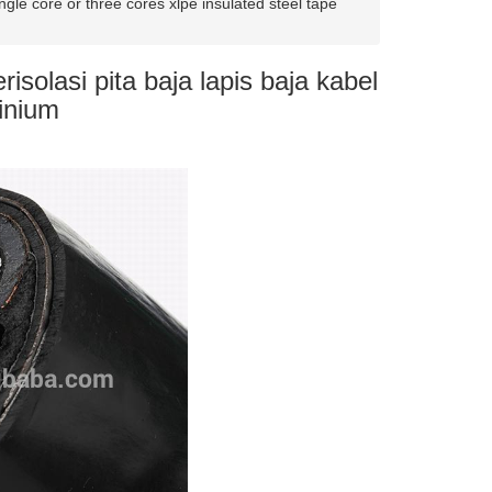
ngle core or three cores xlpe insulated steel tape
risolasi pita baja lapis baja kabel
inium