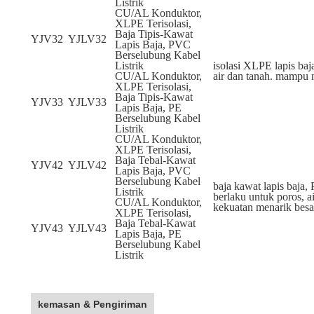
Listrik
CU/AL Konduktor,
XLPE Terisolasi,
Baja Tipis-Kawat
YJV32
YJLV32
Lapis Baja, PVC
Berselubung Kabel
Listrik
isolasi XLPE lapis baja
CU/AL Konduktor,
air dan tanah. mampu
XLPE Terisolasi,
Baja Tipis-Kawat
YJV33
YJLV33
Lapis Baja, PE
Berselubung Kabel
Listrik
CU/AL Konduktor,
XLPE Terisolasi,
Baja Tebal-Kawat
YJV42
YJLV42
Lapis Baja, PVC
Berselubung Kabel
baja kawat lapis baja
Listrik
berlaku untuk poros, 
CU/AL Konduktor,
kekuatan menarik besa
XLPE Terisolasi,
Baja Tebal-Kawat
YJV43
YJLV43
Lapis Baja, PE
Berselubung Kabel
Listrik
kemasan & Pengiriman