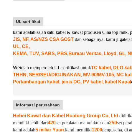
UL sertifikat
kami adalah salah satu kabel & kawat produsen Cina top rank
JIS, NF, AS/NZS CSA GOST
dan sebagainya. kami juga
tel
UL, CE,
KEMA, TUV, SABS, PBS,
Bureau Veritas, Lloyd, GL, 
W
e
telah memperoleh UL sertifikasi untuk
TC kabel, DLO k
THHN, SER/SEU/DIGUNAKAN, MV-90/MV-105, MC kabel
Pertambangan kabel, jenis DG, PV kabel, kabel Kapal
Informasi perusahaan
Hebei Kawat dan Kabel Huatong Group Co, Ltd
didirik
memiliki lebih dari
420
set peralatan manufaktur dan
250
set pera
kami adalah
5 miliar Yuan
.
kami memiliki
1200
pengusaha, di a