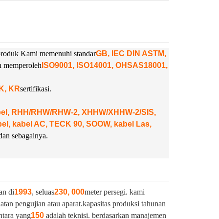
. produk Kami memenuhi standar
GB, IEC DIN ASTM,
ah memperoleh
ISO9001, ISO14001, OHSAS18001,
NK, KR
sertifikasi.
abel, RHH/RHW/RHW-2, XHHW/XHHW-2/SIS,
, kabel AC, TECK 90, SOOW, kabel Las,
dan sebagainya.
an di
1993
, seluas
230, 000
meter persegi. kami
latan pengujian atau aparat.
kapasitas produksi tahunan
ntara yang
150
adalah teknisi. berdasarkan manajemen