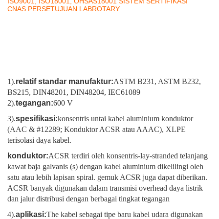
ISO9001, ISO18001, OHSAS18001 SISTEM SERTIFIKASI
CNAS PERSETUJUAN LABROTARY
1).
relatif standar manufaktur:
ASTM B231, ASTM B232,
BS215, DIN48201, DIN48204, IEC61089
2).
tegangan:
600 V
3).
spesifikasi:
konsentris untai kabel aluminium konduktor
(AAC & #12289; Konduktor ACSR atau AAAC), XLPE
terisolasi daya kabel.
konduktor:
ACSR terdiri oleh konsentris-lay-stranded telanjang
kawat baja galvanis (s) dengan kabel aluminium dikelilingi oleh
satu atau lebih lapisan spiral. gemuk ACSR juga dapat diberikan.
ACSR banyak digunakan dalam transmisi overhead daya listrik
dan jalur distribusi dengan berbagai tingkat tegangan
4).
aplikasi:
The kabel sebagai tipe baru kabel udara digunakan