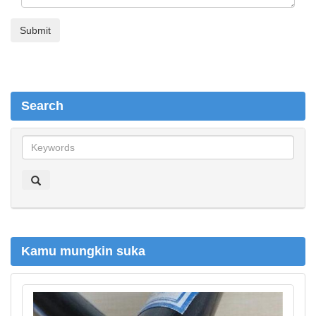
Search
S
e
a
r
c
h
Kamu mungkin suka