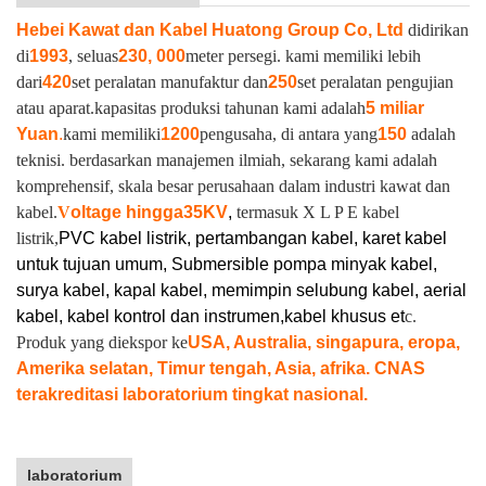
Hebei Kawat dan Kabel Huatong Group Co, Ltd
didirikan
di
1993
, seluas
230, 000
meter persegi. kami memiliki lebih
dari
420
set peralatan manufaktur dan
250
set peralatan pengujian
atau aparat.
kapasitas produksi tahunan kami adalah
5 miliar
Yuan
.
kami memiliki
1200
pengusaha, di antara yang
150
adalah
teknisi. berdasarkan manajemen ilmiah, sekarang kami adalah
komprehensif, skala besar perusahaan dalam industri kawat dan
kabel.
V
oltage hingga
35KV
,
termasuk X L P E kabel
listrik,
PVC kabel listrik, pertambangan kabel, karet kabel
untuk tujuan umum, Submersible pompa minyak kabel,
surya kabel, kapal kabel, memimpin selubung kabel, aerial
kabel, kabel kontrol dan instrumen,
kabel khusus et
c.
Produk yang diekspor ke
USA, Australia, singapura, eropa,
Amerika selatan, Timur tengah, Asia, afrika. CNAS
terakreditasi laboratorium tingkat nasional.
laboratorium