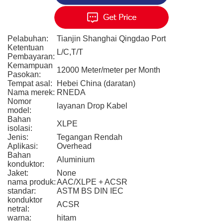
Pelabuhan:
Tianjin Shanghai Qingdao Port
Ketentuan
L/C,T/T
Pembayaran:
Kemampuan
12000 Meter/meter per Month
Pasokan:
Tempat asal:
Hebei China (daratan)
Nama merek:
RNEDA
Nomor
layanan Drop Kabel
model:
Bahan
XLPE
isolasi:
Jenis:
Tegangan Rendah
Aplikasi:
Overhead
Bahan
Aluminium
konduktor:
Jaket:
None
nama produk:
AAC/XLPE + ACSR
standar:
ASTM BS DIN IEC
konduktor
ACSR
netral:
warna:
hitam