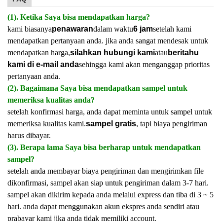
(1). Ketika Saya bisa mendapatkan harga?
kami biasanya
penawaran
dalam waktu
6 jam
setelah kami
mendapatkan pertanyaan anda. jika anda sangat mendesak untuk
mendapatkan harga,
silahkan hubungi kami
atau
beritahu
kami di e-mail anda
sehingga kami akan menganggap prioritas
pertanyaan anda.
(2). Bagaimana Saya bisa mendapatkan sampel untuk
memeriksa kualitas anda?
setelah konfirmasi harga, anda dapat meminta untuk sampel untuk
memeriksa kualitas kami.
sampel gratis
, tapi biaya pengiriman
harus dibayar.
(3). Berapa lama Saya bisa berharap untuk mendapatkan
sampel?
setelah anda membayar biaya pengiriman dan mengirimkan file
dikonfirmasi, sampel akan siap untuk pengiriman dalam 3-7 hari.
sampel akan dikirim kepada anda melalui express dan tiba di 3 ~ 5
hari. anda dapat menggunakan akun ekspres anda sendiri atau
prabayar kami jika anda tidak memiliki account.