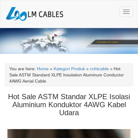
T
o
g
g
l
e
n
a
v
i
You are here:
Home
»
Kategori Produk
»
cnhtcable
»
Hot
g
Sale ASTM Standard XLPE Insulation Aluminum Conductor
a
4AWG Aerial Cable
t
i
Hot Sale ASTM Standar XLPE Isolasi
o
Aluminium Konduktor 4AWG Kabel
n
Udara