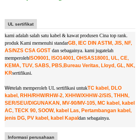
UL sertifikat
kami adalah salah satu kabel & kawat produsen Cina top rank.
produk Kami memenuhi standar
GB, IEC DIN ASTM, JIS, NF,
AS/NZS CSA GOST
dan sebagainya. kami juga
telah
memperoleh
ISO9001, ISO14001, OHSAS18001, UL, CE,
KEMA, TUV, SABS, PBS,
Bureau Veritas, Lloyd, GL, NK,
KR
sertifikasi.
W
e
telah memperoleh UL sertifikasi untuk
TC kabel, DLO
kabel, RHH/RHW/RHW-2, XHHW/XHHW-2/SIS, THHN,
SER/SEU/DIGUNAKAN, MV-90/MV-105, MC kabel, kabel
AC, TECK 90, SOOW, kabel Las, Pertambangan kabel,
jenis DG, PV kabel, kabel Kapal
dan sebagainya.
Informasi perusahaan