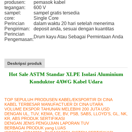
produsen:
pemasok kabel
tegangan:
600 V
sampel:
sampel gratis tersedia
core:
Single Core
Perincian
dalam waktu 20 hari setelah menerima
Pengiriman:
deposit anda, sesuai dengan kuantitas
Perincian
Drum kayu Atau Sebagai Permintaan Anda
Pengemasan:
Deskripsi produk
Hot Sale ASTM Standar XLPE Isolasi Aluminium
Konduktor 4AWG Kabel Udara
TOP SEPULUH PRODUSEN KABEL/EKSPORTIR DI CINA
KABEL TERBESAR MANUFACTUER DI CINA UTARA
VOLUME EKSPOR TAHUNAN MELEBIHI 200 JUTA USD
DENGAN UL, TUV, KEMA, CE, BV, PSB, SABS, LLOYD'S, GL, NK,
KR, ABS PRODUK SERTIFIKASI
DENGAN JENIS PENGUJIAN LAPORAN TUV
BERBAGAI PRODUK yang LUAS