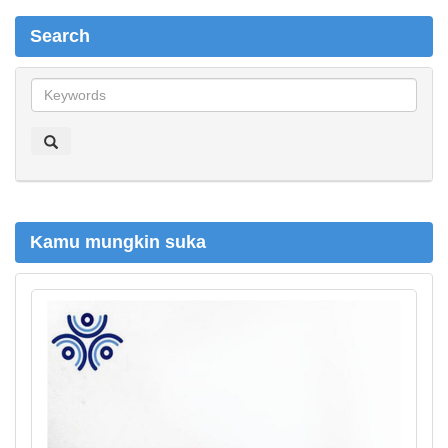
Search
S
e
a
r
c
h
Kamu mungkin suka