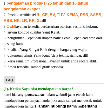
1.
pengalaman produksi 25 tahun dan 16 tahun
pengalaman ekspor.
2. Produk sertifikasi:
UL, CE, BV, TUV, KEMA, PSB, SABS,
ABS, NK, LR, KR, GL
dll
3.
OEM
layanan tersedia berdasarkan otorisasi resmi & hukum.
4. sistem kontrol kualitas Yang Ketat.
5. pengiriman Cepat dan umpan balik Lebih Cepat lead time dari
pesaing kami.
6. kualitas Yang Sangat Baik dengan harga yang wajar.
7. dukungan teknis Yang Kuat (data teknis, gambar, dll)
8. kerja sama tim Profesional layanan untuk anda secara aktif.
9. Stock tersedia, sampel gratis tersedia.
FAQ
(1). Ketika Saya bisa mendapatkan harga?
kami biasanya
penawaran
dalam waktu
6 jam
setelah kami
mendapatkan pertanyaan anda. jika anda sangat mendesak untuk
mendapatkan harga,
silahkan hubungi kami
atau
beritahu