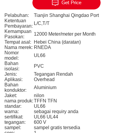
Pelabuhan:
Tianjin Shanghai Qingdao Port
Ketentuan
L/C,T/T
Pembayaran:
Kemampuan
12000 Meter/meter per Month
Pasokan:
Tempat asal:
Hebei China (daratan)
Nama merek:
RNEDA
Nomor
UL66
model:
Bahan
PVC
isolasi:
Jenis:
Tegangan Rendah
Aplikasi:
Overhead
Bahan
Aluminium
konduktor:
Jaket:
nilon
nama produk:
TFFN TFN
standar:
UL66
warna:
sebagai requiry anda
sertifikat:
UL66 UL44
tegangan:
600 V
sampel:
sampel gratis tersedia
core:
1