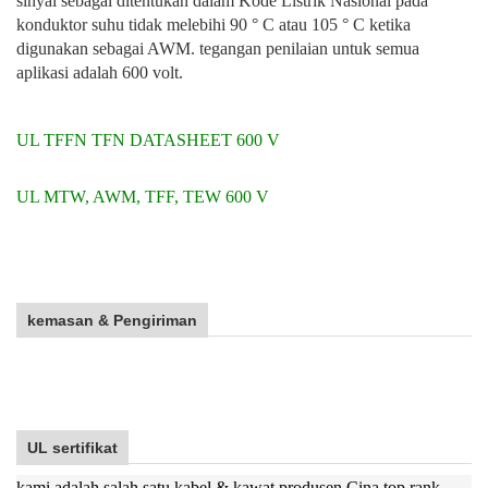
sinyal sebagai ditentukan dalam Kode Listrik Nasional pada
konduktor suhu tidak melebihi 90 ° C atau 105 ° C ketika
digunakan sebagai AWM. tegangan penilaian untuk semua
aplikasi adalah 600 volt.
UL TFFN TFN DATASHEET 600 V
UL MTW, AWM, TFF, TEW 600 V
kemasan & Pengiriman
UL sertifikat
kami adalah salah satu kabel & kawat produsen Cina top rank.