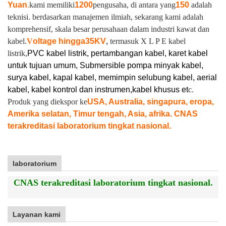
Yuan
.
kami memiliki
1200
pengusaha, di antara yang
150
adalah
teknisi. berdasarkan manajemen ilmiah, sekarang kami adalah
komprehensif, skala besar perusahaan dalam industri kawat dan
kabel.
V
oltage hingga
35KV
,
termasuk X L P E kabel
listrik,
PVC kabel listrik, pertambangan kabel, karet kabel
untuk tujuan umum, Submersible pompa minyak kabel,
surya kabel, kapal kabel, memimpin selubung kabel, aerial
kabel, kabel kontrol dan instrumen,
kabel khusus et
c.
Produk yang diekspor ke
USA, Australia, singapura, eropa,
Amerika selatan, Timur tengah, Asia, afrika. CNAS
terakreditasi laboratorium tingkat nasional.
laboratorium
CNAS terakreditasi laboratorium tingkat nasional.
Layanan kami