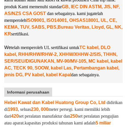
produk Kami memenuhi standar
GB, IEC DIN ASTM, JIS, NF,
AS/NZS CSA GOST
dan sebagainya. kami juga
telah
memperoleh
ISO9001, ISO14001, OHSAS18001, UL, CE,
KEMA, TUV, SABS, PBS,
Bureau Veritas, Lloyd, GL, NK,
KR
sertifikasi.
W
e
telah memperoleh UL sertifikasi untuk
TC kabel, DLO
kabel, RHH/RHW/RHW-2, XHHW/XHHW-2/SIS, THHN,
SER/SEU/DIGUNAKAN, MV-90/MV-105, MC kabel, kabel
AC, TECK 90, SOOW, kabel Las, Pertambangan kabel,
jenis DG, PV kabel, kabel Kapal
dan sebagainya.
Informasi perusahaan
Hebei Kawat dan Kabel Huatong Group Co, Ltd
didirikan
di
1993
, seluas
230, 000
meter persegi. kami memiliki lebih
dari
420
set peralatan manufaktur dan
250
set peralatan pengujian
atau aparat.
kapasitas produksi tahunan kami adalah
5 miliar