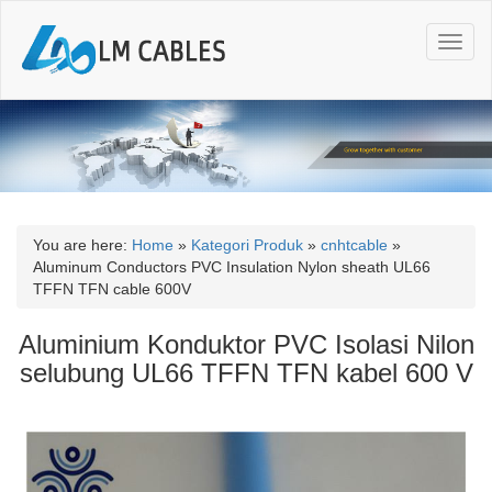
T
o
g
g
l
e
n
a
v
i
You are here:
Home
»
Kategori Produk
»
cnhtcable
»
g
Aluminum Conductors PVC Insulation Nylon sheath UL66
a
TFFN TFN cable 600V
t
i
Aluminium Konduktor PVC Isolasi Nilon
o
selubung UL66 TFFN TFN kabel 600 V
n