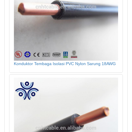
Konduktor Tembaga Isolasi PVC Nylon Sarung 18AWG