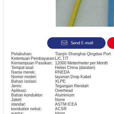
Pelabuhan:
Tianjin Shanghai Qingdao Port
Ketentuan Pembayaran:
L/C,T/T
Kemampuan Pasokan:
12000 Meter/meter per Month
Tempat asal:
Hebei China (daratan)
Nama merek:
RNEDA
Nomor model:
layanan Drop Kabel
Bahan isolasi:
XLPE
Jenis:
Tegangan Rendah
Aplikasi:
Overhead
Bahan konduktor:
Aluminium
Jaket:
None
standar:
ASTM ICEA
konduktor netral:
ACSR
warna:
hitam