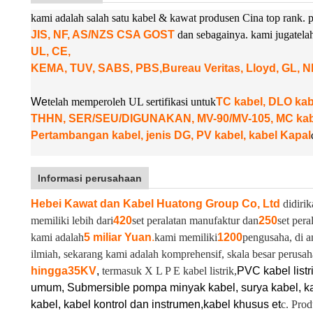
kami adalah salah satu kabel & kawat produsen Cina top rank
JIS, NF, AS/NZS CSA GOST
dan sebagainya. kami juga
tel
UL, CE,
KEMA, TUV, SABS, PBS,
Bureau Veritas, Lloyd, GL, 
W
e
telah memperoleh UL sertifikasi untuk
TC kabel, DLO k
THHN, SER/SEU/DIGUNAKAN, MV-90/MV-105, MC kabel
Pertambangan kabel, jenis DG, PV kabel, kabel Kapal
Informasi perusahaan
Hebei Kawat dan Kabel Huatong Group Co, Ltd
didirik
memiliki lebih dari
420
set peralatan manufaktur dan
250
set pera
kami adalah
5 miliar Yuan
.
kami memiliki
1200
pengusaha, di a
ilmiah, sekarang kami adalah komprehensif, skala besar perusah
hingga
35KV
,
termasuk X L P E kabel listrik,
PVC kabel listr
umum, Submersible pompa minyak kabel, surya kabel, ka
kabel, kabel kontrol dan instrumen,
kabel khusus et
c. Pro