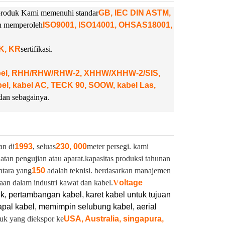
. produk Kami memenuhi standar
GB, IEC DIN ASTM,
ah memperoleh
ISO9001, ISO14001, OHSAS18001,
NK, KR
sertifikasi.
abel, RHH/RHW/RHW-2, XHHW/XHHW-2/SIS,
, kabel AC, TECK 90, SOOW, kabel Las,
dan sebagainya.
an di
1993
, seluas
230, 000
meter persegi. kami
latan pengujian atau aparat.
kapasitas produksi tahunan
ntara yang
150
adalah teknisi. berdasarkan manajemen
aan dalam industri kawat dan kabel.
V
oltage
ik, pertambangan kabel, karet kabel untuk tujuan
pal kabel, memimpin selubung kabel, aerial
duk yang diekspor ke
USA, Australia, singapura,