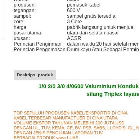
produsen:
pemasok kabel
tegangan:
600 V
sampel:
sampel gratis tersedia
core:
3 Core
harga:
pabrik langsung untuk menjual
pasar utama:
utara dan selatan pasar
utusan:
ACSR
Perincian Pengiriman:
dalam waktu 20 hari setelah men
Perincian Pengemasan:
Drum kayu Atau Sebagai Permin
Deskripsi produk
1/0 2/0 3/0 4/0
600 V
aluminium Konduk
silang
Triplex
layan
TOP SEPULUH PRODUSEN KABEL/EKSPORTIR DI CINA
KABEL TERBESAR MANUFACTUER DI CINA UTARA
VOLUME EKSPOR TAHUNAN MELEBIHI 200 JUTA USD
DENGAN UL, TUV, KEMA, CE, BV, PSB, SABS, LLOYD'S, GL, 
DENGAN JENIS PENGUJIAN LAPORAN TUV
BERBAGAI PRODUK yang LUAS