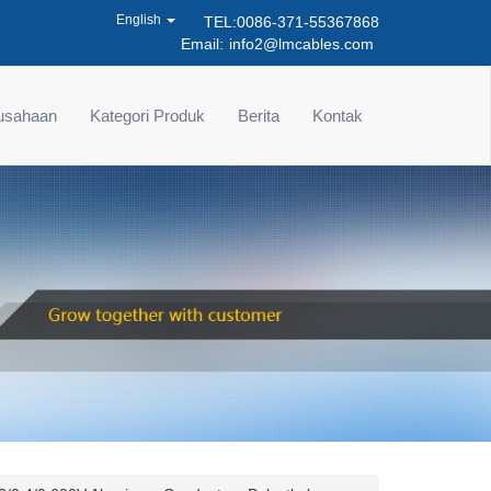
English
TEL:0086-371-55367868
Email:
info2@lmcables.com
rusahaan
Kategori Produk
Berita
Kontak