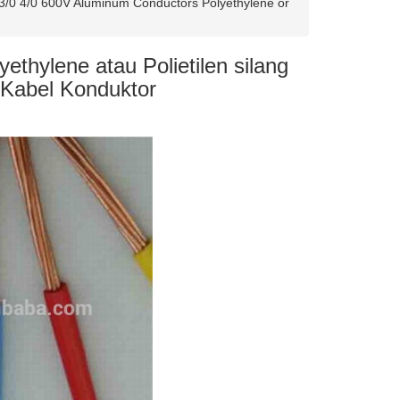
 3/0 4/0 600V Aluminum Conductors Polyethylene or
ethylene atau Polietilen silang
 Kabel Konduktor