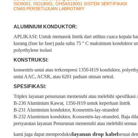
ISO9001, ISO18001, OHSAS18001 SISTEM SERTIFIKASI
CNAS PERSETUJUAN LABROTARY
ALUMINIUM KONDUKTOR:
APLIKASI: Untuk memasok listrik dari utilitas cuaca kepala ba
kurang (fase ke fase) pada suhu 75 ° C maksimum konduktor un
polyethylene isolasi
KONSTRUKSI:
konsentris untai atau terkompresi 1350-H19 konduktor, polyethyl
untai AAC, ACSR, atau 6201 paduan utusan netral.
SPESIFIKASI:
Triplex layanan penurunan memenuhi atau melebihi spesifikasi
B-230 Aluminium Kawat, 1350-H19 untuk keperluan listrik
B-231 Aluminium konduktor, Konsentris-lay-stranded
B-232 Aluminium konduktor, Konsentris-lay-stranded, Baja di
persyaratan layanan Penurunan memenuhi atau melebihi semua
layanan drop kabel
kami juga dapat memproduksi
sesuai de