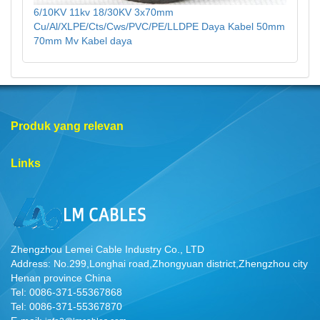
6/10KV 11kv 18/30KV 3x70mm
Cu/Al/XLPE/Cts/Cws/PVC/PE/LLDPE Daya Kabel 50mm
70mm Mv Kabel daya
Produk yang relevan
Links
Zhengzhou Lemei Cable Industry Co., LTD
Address: No.299,Longhai road,Zhongyuan district,Zhengzhou city
Henan province China
Tel: 0086-371-55367868
Tel: 0086-371-55367870