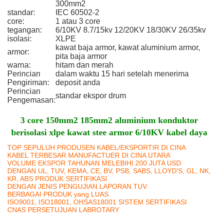
300mm2
standar:
IEC 60502-2
core:
1 atau 3 core
tegangan:
6/10KV 8.7/15kv 12/20KV 18/30KV 26/35kv
isolasi:
XLPE
kawat baja armor, kawat aluminium armor,
armor:
pita baja armor
warna:
hitam dan merah
Perincian
dalam waktu 15 hari setelah menerima
Pengiriman:
deposit anda
Perincian
standar ekspor drum
Pengemasan:
3 core 150mm2 185mm2 aluminium konduktor
berisolasi xlpe kawat stee armor 6/10KV kabel daya
TOP SEPULUH PRODUSEN KABEL/EKSPORTIR DI CINA
KABEL TERBESAR MANUFACTUER DI CINA UTARA
VOLUME EKSPOR TAHUNAN MELEBIHI 200 JUTA USD
DENGAN UL, TUV, KEMA, CE, BV, PSB, SABS, LLOYD'S, GL, NK,
KR, ABS PRODUK SERTIFIKASI
DENGAN JENIS PENGUJIAN LAPORAN TUV
BERBAGAI PRODUK yang LUAS
ISO9001, ISO18001, OHSAS18001 SISTEM SERTIFIKASI
CNAS PERSETUJUAN LABROTARY