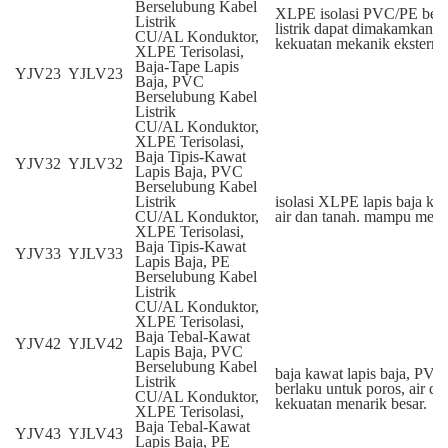
Berselubung Kabel
XLPE isolasi PVC/PE berse
Listrik
listrik dapat dimakamkan
CU/AL Konduktor,
kekuatan mekanik eksternal
XLPE Terisolasi,
Baja-Tape Lapis
YJV23
YJLV23
Baja, PVC
Berselubung Kabel
Listrik
CU/AL Konduktor,
XLPE Terisolasi,
Baja Tipis-Kawat
YJV32
YJLV32
Lapis Baja, PVC
Berselubung Kabel
Listrik
isolasi XLPE lapis baja kab
CU/AL Konduktor,
air dan tanah. mampu men
XLPE Terisolasi,
Baja Tipis-Kawat
YJV33
YJLV33
Lapis Baja, PE
Berselubung Kabel
Listrik
CU/AL Konduktor,
XLPE Terisolasi,
Baja Tebal-Kawat
YJV42
YJLV42
Lapis Baja, PVC
Berselubung Kabel
baja kawat lapis baja, PV
Listrik
berlaku untuk poros, air 
CU/AL Konduktor,
kekuatan menarik besar.
XLPE Terisolasi,
Baja Tebal-Kawat
YJV43
YJLV43
Lapis Baja, PE