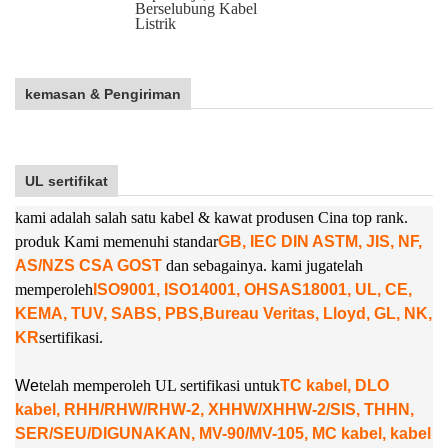
Berselubung Kabel
Listrik
kemasan & Pengiriman
UL sertifikat
kami adalah salah satu kabel & kawat produsen Cina top rank.
produk Kami memenuhi standar
GB, IEC DIN ASTM, JIS, NF,
AS/NZS CSA GOST
dan sebagainya. kami juga
telah
memperoleh
ISO9001, ISO14001, OHSAS18001, UL, CE,
KEMA, TUV, SABS, PBS,
Bureau Veritas, Lloyd, GL, NK,
KR
sertifikasi.
W
e
telah memperoleh UL sertifikasi untuk
TC kabel, DLO
kabel, RHH/RHW/RHW-2, XHHW/XHHW-2/SIS, THHN,
SER/SEU/DIGUNAKAN, MV-90/MV-105, MC kabel, kabel