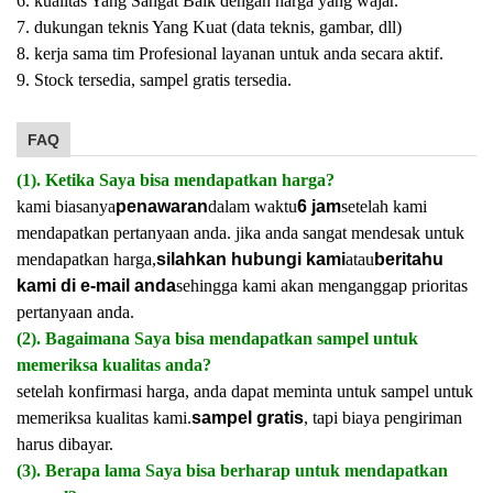
6. kualitas Yang Sangat Baik dengan harga yang wajar.
7. dukungan teknis Yang Kuat (data teknis, gambar, dll)
8. kerja sama tim Profesional layanan untuk anda secara aktif.
9. Stock tersedia, sampel gratis tersedia.
FAQ
(1). Ketika Saya bisa mendapatkan harga?
kami biasanya
penawaran
dalam waktu
6 jam
setelah kami
mendapatkan pertanyaan anda. jika anda sangat mendesak untuk
mendapatkan harga,
silahkan hubungi kami
atau
beritahu
kami di e-mail anda
sehingga kami akan menganggap prioritas
pertanyaan anda.
(2). Bagaimana Saya bisa mendapatkan sampel untuk
memeriksa kualitas anda?
setelah konfirmasi harga, anda dapat meminta untuk sampel untuk
memeriksa kualitas kami.
sampel gratis
, tapi biaya pengiriman
harus dibayar.
(3). Berapa lama Saya bisa berharap untuk mendapatkan