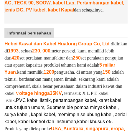
AC, TECK 90, SOOW, kabel Las, Pertambangan kabel,
jenis DG, PV kabel, kabel Kapal
dan sebagainya.
Informasi perusahaan
Hebei Kawat dan Kabel Huatong Group Co, Ltd
didirikan
di
1993
, seluas
230, 000
meter persegi. kami memiliki lebih
dari
420
set peralatan manufaktur dan
250
set peralatan pengujian
atau aparat.
kapasitas produksi tahunan kami adalah
5 miliar
Yuan
.
kami memiliki
1200
pengusaha, di antara yang
150
adalah
teknisi. berdasarkan manajemen ilmiah, sekarang kami adalah
komprehensif, skala besar perusahaan dalam industri kawat dan
kabel.
V
oltage hingga
35KV
,
termasuk X L P E kabel
listrik,
PVC kabel listrik, pertambangan kabel, karet kabel
untuk tujuan umum, Submersible pompa minyak kabel,
surya kabel, kapal kabel, memimpin selubung kabel, aerial
kabel, kabel kontrol dan instrumen,
kabel khusus et
c.
Produk yang diekspor ke
USA, Australia, singapura, eropa,