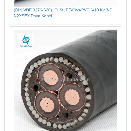
(DIN VDE 0276-620), Cu/XLPE/Cws/PVC 6/10 Kv 3/C
N2XSEY Daya Kabel