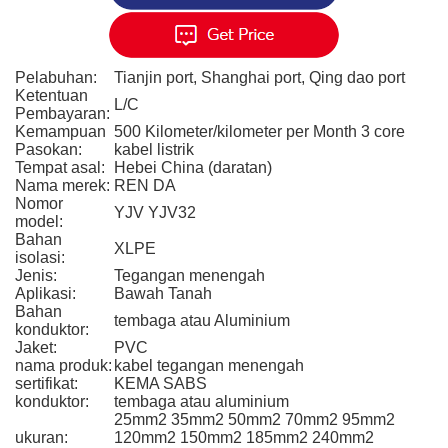
Pelabuhan:
Tianjin port, Shanghai port, Qing dao port
Ketentuan
L/C
Pembayaran:
Kemampuan
500 Kilometer/kilometer per Month 3 core
Pasokan:
kabel listrik
Tempat asal:
Hebei China (daratan)
Nama merek:
REN DA
Nomor
YJV YJV32
model:
Bahan
XLPE
isolasi:
Jenis:
Tegangan menengah
Aplikasi:
Bawah Tanah
Bahan
tembaga atau Aluminium
konduktor:
Jaket:
PVC
nama produk:
kabel tegangan menengah
sertifikat:
KEMA SABS
konduktor:
tembaga atau aluminium
25mm2 35mm2 50mm2 70mm2 95mm2
ukuran:
120mm2 150mm2 185mm2 240mm2