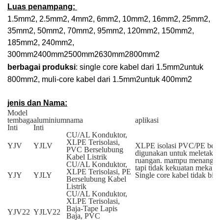
Luas penampang:
1.5mm
2
, 2.5mm
2
, 4mm
2
, 6mm
2
, 10mm
2
, 16mm
2
, 25mm
2
,
35mm
2
, 50mm
2
, 70mm
2
, 95mm
2
, 120mm
2
, 150mm
2
,
185mm
2
, 240mm
2
,
300mm
2
400mm
2
500mm
2
630mm
2
800mm
2
berbagai produksi
: single core kabel dari 1.5mm
2
untuk
800mm
2
, muli-core kabel dari 1.5mm
2
untuk 400mm
2
jenis dan Nama:
Model
tembaga
aluminium
nama
aplikasi
Inti
Inti
CU/AL Konduktor,
XLPE Terisolasi,
YJV
YJLV
XLPE isolasi PVC/PE berse
PVC Berselubung
digunakan untuk meletakka
Kabel Listrik
ruangan. mampu menanggung 
CU/AL Konduktor,
tapi tidak kekuatan mekani
XLPE Terisolasi, PE
YJY
YJLY
Single core kabel tidak bis
Berselubung Kabel
Listrik
CU/AL Konduktor,
XLPE Terisolasi,
Baja-Tape Lapis
YJV22
YJLV22
Baja, PVC