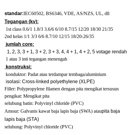
standar:
IEC60502, BS6346, VDE, AS/NZS, UL, dll
Tegangan (kv):
1st class 0.6/1 1.8/3 3.6/6 6/10 8.7/15 12/20 18/30 21/35
2nd kelas 1/1 3/3 6/6 8.7/10 12/15 18/20-26/35
jumlah core:
1, 2, 3, 3 + 1, 3 + 2, 3 + 3, 4, 4 + 1, 4 + 2, 5 votage rendah
1 atau 3 inti tegangan menengah
konstruksi:
konduktor: Padat atau terdampar tembaga/aluminium
isolasi: Cross-linked polyethylene (XLPE)
Filler: Polypropylene filamen dengan pita mengikat tersusun
pengikat: Mengikat pita
selubung batin: Polyvinyl chloride (PVC)
Amour: Galvanis kawat baja lapis baja (SWA) atau
pita baja
lapis baja (STA)
selubung: Polyvinyl chloride (PVC)