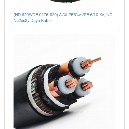
(HD 620/VDE 0276-620) Al/XLPE/Cws/PE 6/10 Kv, 1/C
Na2xs2y Daya Kabel