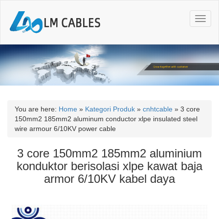
T
o
g
g
l
e
n
a
v
i
You are here:
Home
»
Kategori Produk
»
cnhtcable
»
3 core
g
150mm2 185mm2 aluminum conductor xlpe insulated steel
a
wire armour 6/10KV power cable
t
i
3 core 150mm2 185mm2 aluminium
o
konduktor berisolasi xlpe kawat baja
n
armor 6/10KV kabel daya