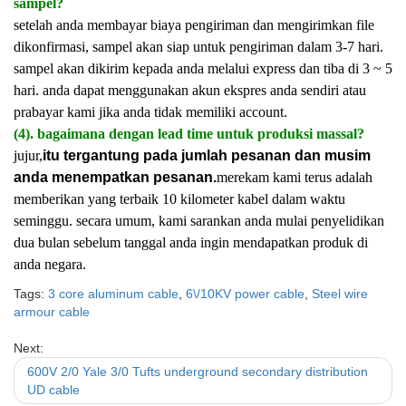
sampel?
setelah anda membayar biaya pengiriman dan mengirimkan file
dikonfirmasi, sampel akan siap untuk pengiriman dalam 3-7 hari.
sampel akan dikirim kepada anda melalui express dan tiba di 3 ~ 5
hari. anda dapat menggunakan akun ekspres anda sendiri atau
prabayar kami jika anda tidak memiliki account.
(4). bagaimana dengan lead time untuk produksi massal?
jujur,
itu tergantung pada jumlah pesanan dan musim
anda menempatkan pesanan.
merekam kami terus adalah
memberikan yang terbaik 10 kilometer kabel dalam waktu
seminggu. secara umum, kami sarankan anda mulai penyelidikan
dua bulan sebelum tanggal anda ingin mendapatkan produk di
anda negara.
Tags:
3 core aluminum cable
,
6\/10KV power cable
,
Steel wire
armour cable
Next:
600V 2/0 Yale 3/0 Tufts underground secondary distribution
UD cable