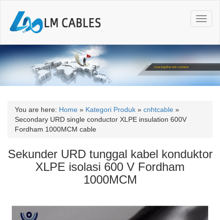
T
o
g
g
l
e
n
a
v
i
You are here:
Home
»
Kategori Produk
»
cnhtcable
»
g
Secondary URD single conductor XLPE insulation 600V
a
Fordham 1000MCM cable
t
i
Sekunder URD tunggal kabel konduktor
o
XLPE isolasi 600 V Fordham
n
1000MCM