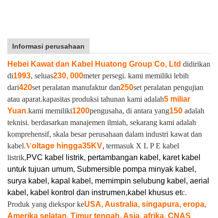
Informasi perusahaan
Hebei Kawat dan Kabel Huatong Group Co, Ltd
didirikan
di
1993
, seluas
230, 000
meter persegi. kami memiliki lebih
dari
420
set peralatan manufaktur dan
250
set peralatan pengujian
atau aparat.
kapasitas produksi tahunan kami adalah
5 miliar
Yuan
.
kami memiliki
1200
pengusaha, di antara yang
150
adalah
teknisi. berdasarkan manajemen ilmiah, sekarang kami adalah
komprehensif, skala besar perusahaan dalam industri kawat dan
kabel.
V
oltage hingga
35KV
,
termasuk X L P E kabel
listrik,
PVC kabel listrik, pertambangan kabel, karet kabel
untuk tujuan umum, Submersible pompa minyak kabel,
surya kabel, kapal kabel, memimpin selubung kabel, aerial
kabel, kabel kontrol dan instrumen,
kabel khusus et
c.
Produk yang diekspor ke
USA, Australia, singapura, eropa,
Amerika selatan, Timur tengah, Asia, afrika. CNAS