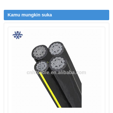
h
Kamu mungkin suka