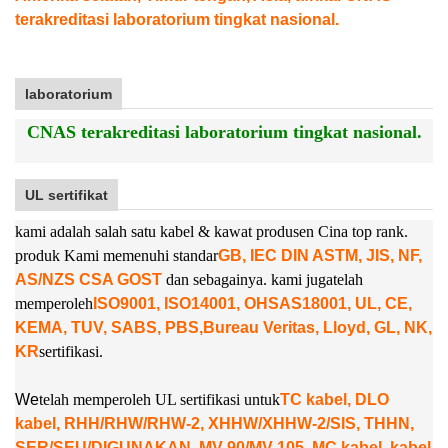
terakreditasi laboratorium tingkat nasional.
laboratorium
CNAS terakreditasi laboratorium tingkat nasional.
UL sertifikat
kami adalah salah satu kabel & kawat produsen Cina top rank.
produk Kami memenuhi standar
GB, IEC DIN ASTM, JIS, NF,
AS/NZS CSA GOST
dan sebagainya. kami juga
telah
memperoleh
ISO9001, ISO14001, OHSAS18001, UL, CE,
KEMA, TUV, SABS, PBS,
Bureau Veritas, Lloyd, GL, NK,
KR
sertifikasi.
W
e
telah memperoleh UL sertifikasi untuk
TC kabel, DLO
kabel, RHH/RHW/RHW-2, XHHW/XHHW-2/SIS, THHN,
SER/SEU/DIGUNAKAN, MV-90/MV-105, MC kabel, kabel