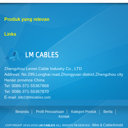
Produk yang relevan
Links
Zhengzhou Lemei Cable Industry Co., LTD
Address: No.299,Longhai road,Zhongyuan district,Zhengzhou city
Henan province China
Tel: 0086-371-55367868
Tel: 0086-371-55367870
E-mail:
info2@lmcables.com
Beranda
Profil Perusahaan
Kategori Produk
Berita
Kontak
Wire & Cable
Arnold
COPYRIGHT 2016-2026
LM CABLES
ALL RIGHTS RESERVED.