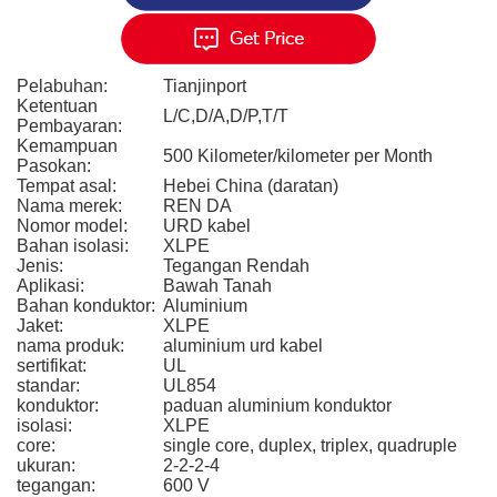
Pelabuhan:
Tianjinport
Ketentuan
L/C,D/A,D/P,T/T
Pembayaran:
Kemampuan
500 Kilometer/kilometer per Month
Pasokan:
Tempat asal:
Hebei China (daratan)
Nama merek:
REN DA
Nomor model:
URD kabel
Bahan isolasi:
XLPE
Jenis:
Tegangan Rendah
Aplikasi:
Bawah Tanah
Bahan konduktor:
Aluminium
Jaket:
XLPE
nama produk:
aluminium urd kabel
sertifikat:
UL
standar:
UL854
konduktor:
paduan aluminium konduktor
isolasi:
XLPE
core:
single core, duplex, triplex, quadruple
ukuran:
2-2-2-4
tegangan:
600 V