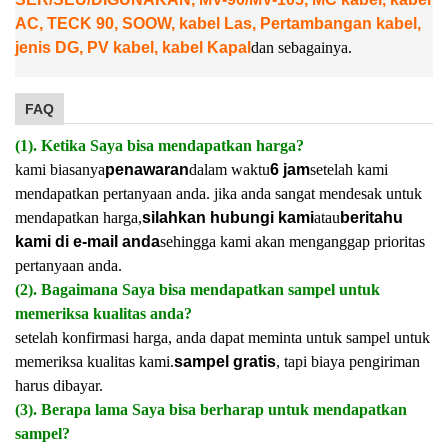
AC, TECK 90, SOOW, kabel Las, Pertambangan kabel,
jenis DG, PV kabel, kabel Kapal
dan sebagainya.
FAQ
(1). Ketika Saya bisa mendapatkan harga?
kami biasanya
penawaran
dalam waktu
6 jam
setelah kami
mendapatkan pertanyaan anda. jika anda sangat mendesak untuk
mendapatkan harga,
silahkan hubungi kami
atau
beritahu
kami di e-mail anda
sehingga kami akan menganggap prioritas
pertanyaan anda.
(2). Bagaimana Saya bisa mendapatkan sampel untuk
memeriksa kualitas anda?
setelah konfirmasi harga, anda dapat meminta untuk sampel untuk
memeriksa kualitas kami.
sampel gratis
, tapi biaya pengiriman
harus dibayar.
(3). Berapa lama Saya bisa berharap untuk mendapatkan
sampel?