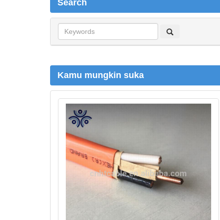
Search
S
e
a
r
c
Kamu mungkin suka
h