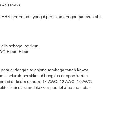
ga ASTM-B8
 THHN pertemuan yang diperlukan dengan panas-stabil
jelis sebagai berikut:
AWG Hitam Hitam
an paralel dengan telanjang tembaga tanah kawat
lasi. seluruh perakitan dibungkus dengan kertas
 tersedia dalam ukuran: 14 AWG, 12 AWG, 10 AWG
uktor terisolasi meletakkan paralel atau memutar