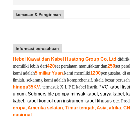
kemasan & Pengiriman
Informasi perusahaan
Hebei Kawat dan Kabel Huatong Group Co, Ltd
didirik
memiliki lebih dari
420
set peralatan manufaktur dan
250
set pera
kami adalah
5 miliar Yuan
.
kami memiliki
1200
pengusaha, di a
ilmiah, sekarang kami adalah komprehensif, skala besar perusah
hingga
35KV
,
termasuk X L P E kabel listrik,
PVC kabel listr
umum, Submersible pompa minyak kabel, surya kabel, ka
kabel, kabel kontrol dan instrumen,
kabel khusus et
c. Pro
eropa, Amerika selatan, Timur tengah, Asia, afrika. C
nasional.