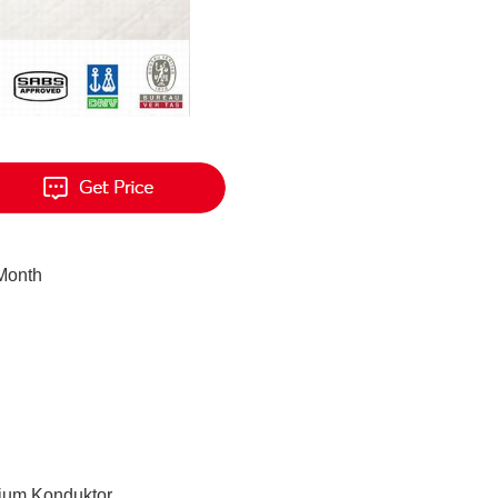
 Month
ium Konduktor