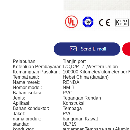
Pelabuhan:
Tianjin port
Ketentuan Pembayaran:
L/C,D/P,T/T,Western Union
Kemampuan Pasokan:
100000 Kilometer/kilometer per
Tempat asal:
Hebei China (daratan)
Nama merek:
RENDA
Nomor model:
NM-B
Bahan isolasi:
PVC
Jenis:
Tegangan Rendah
Aplikasi:
Konstruksi
Bahan konduktor:
Tembaga
Jaket:
PVC
nama produk:
bangunan Kawat
standar:
UL719
konduktor:
terdampar Tembaga atau Alumin