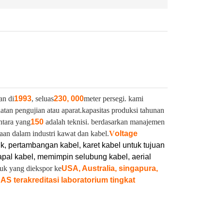
an di
1993
, seluas
230, 000
meter persegi. kami
latan pengujian atau aparat.
kapasitas produksi tahunan
ntara yang
150
adalah teknisi. berdasarkan manajemen
aan dalam industri kawat dan kabel.
V
oltage
ik, pertambangan kabel, karet kabel untuk tujuan
pal kabel, memimpin selubung kabel, aerial
duk yang diekspor ke
USA, Australia, singapura,
NAS terakreditasi laboratorium tingkat