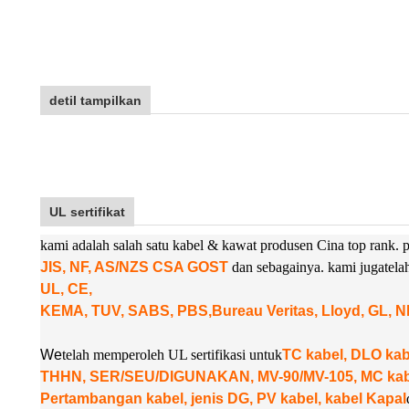
detil tampilkan
UL sertifikat
kami adalah salah satu kabel & kawat produsen Cina top rank
JIS, NF, AS/NZS CSA GOST
dan sebagainya. kami juga
tel
UL, CE,
KEMA, TUV, SABS, PBS,
Bureau Veritas, Lloyd, GL, 
W
e
telah memperoleh UL sertifikasi untuk
TC kabel, DLO k
THHN, SER/SEU/DIGUNAKAN, MV-90/MV-105, MC kabel
Pertambangan kabel, jenis DG, PV kabel, kabel Kapal