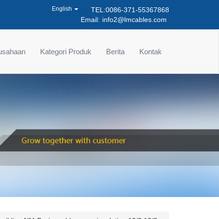
English
TEL:0086-371-55367868
Email:
info2@lmcables.com
rusahaan
Kategori Produk
Berita
Kontak