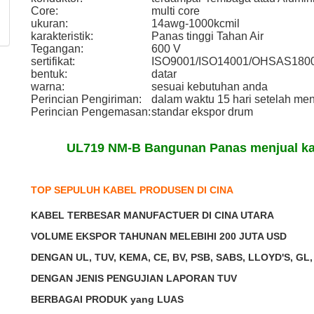
Core:
multi core
ukuran:
14awg-1000kcmil
karakteristik:
Panas tinggi Tahan Air
Tegangan:
600 V
sertifikat:
ISO9001/ISO14001/OHSAS180
bentuk:
datar
warna:
sesuai kebutuhan anda
Perincian Pengiriman:
dalam waktu 15 hari setelah me
Perincian Pengemasan:
standar ekspor drum
UL719 NM-B Bangunan Panas menjual ka
TOP SEPULUH KABEL PRODUSEN DI CINA
KABEL TERBESAR MANUFACTUER DI CINA UTARA
VOLUME EKSPOR TAHUNAN MELEBIHI 200 JUTA USD
DENGAN UL, TUV, KEMA, CE, BV, PSB, SABS, LLOYD'S, GL
DENGAN JENIS PENGUJIAN LAPORAN TUV
BERBAGAI PRODUK yang LUAS