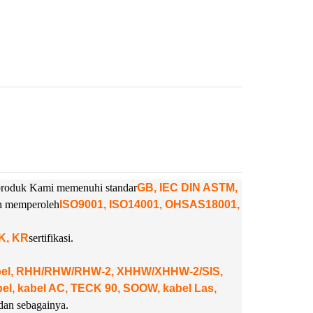
. produk Kami memenuhi standar
GB, IEC DIN ASTM,
ah memperoleh
ISO9001, ISO14001, OHSAS18001,
NK, KR
sertifikasi.
abel, RHH/RHW/RHW-2, XHHW/XHHW-2/SIS,
, kabel AC, TECK 90, SOOW, kabel Las,
dan sebagainya.