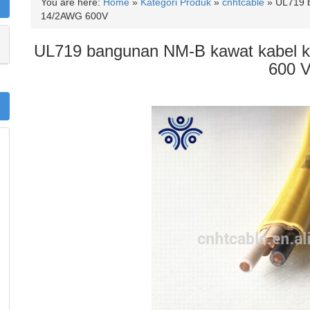
You are here:
Home
»
Kategori Produk
»
cnhtcable
»
UL719 b
14/2AWG 600V
UL719 bangunan NM-B kawat kabel ke
600 