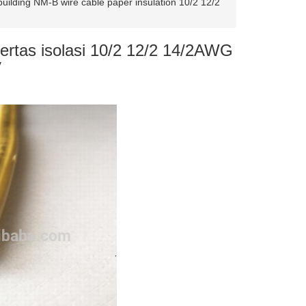
uilding NM-B wire cable paper insulation 10/2 12/2
rtas isolasi 10/2 12/2 14/2AWG
V