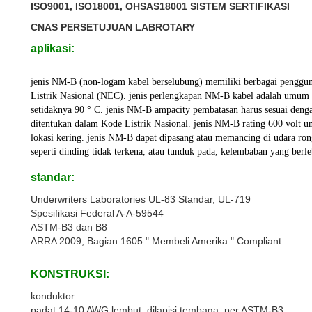
ISO9001, ISO18001, OHSAS18001 SISTEM SERTIFIKASI
CNAS PERSETUJUAN LABROTARY
aplikasi:
jenis NM-B (non-logam kabel berselubung) memiliki berbagai pengguna
Listrik Nasional (NEC). jenis perlengkapan NM-B kabel adalah umum 
setidaknya 90 ° C. jenis NM-B ampacity pembatasan harus sesuai deng
ditentukan dalam Kode Listrik Nasional. jenis NM-B rating 600 volt u
lokasi kering. jenis NM-B dapat dipasang atau memancing di udara ron
seperti dinding tidak terkena, atau tunduk pada, kelembaban yang berl
standar:
Underwriters Laboratories UL-83 Standar, UL-719
Spesifikasi Federal A-A-59544
ASTM-B3 dan B8
ARRA 2009; Bagian 1605 " Membeli Amerika " Compliant
KONSTRUKSI:
konduktor:
padat 14-10 AWG lembut, dilapisi tembaga, per ASTM-B3