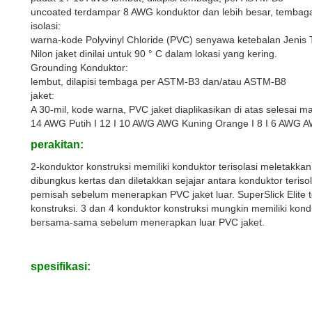
uncoated terdampar 8 AWG konduktor dan lebih besar, temba
isolasi:
warna-kode Polyvinyl Chloride (PVC) senyawa ketebalan Jenis
Nilon jaket dinilai untuk 90 ° C dalam lokasi yang kering.
Grounding Konduktor:
lembut, dilapisi tembaga per ASTM-B3 dan/atau ASTM-B8
jaket:
A 30-mil, kode warna, PVC jaket diaplikasikan di atas selesai ma
14 AWG Putih I 12 I 10 AWG AWG Kuning Orange I 8 I 6 AWG 
perakitan:
2-konduktor konstruksi memiliki konduktor terisolasi meletakk
dibungkus kertas dan diletakkan sejajar antara konduktor teriso
pemisah sebelum menerapkan PVC jaket luar. SuperSlick Elite
konstruksi. 3 dan 4 konduktor konstruksi mungkin memiliki kond
bersama-sama sebelum menerapkan luar PVC jaket.
spesifikasi: