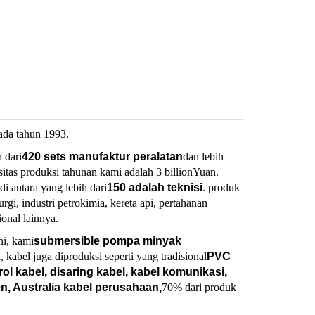
pada tahun 1993.
h dari
420 sets manufaktur peralatan
dan lebih
sitas produksi tahunan kami adalah 3 billionYuan.
di antara yang lebih dari
150 adalah teknisi
. produk
rgi, industri petrokimia, kereta api, pertahanan
onal lainnya.
ini, kami
submersible pompa minyak
 kabel juga diproduksi seperti yang tradisional
PVC
rol kabel, disaring kabel, kabel komunikasi,
, Australia kabel perusahaan,
70% dari produk