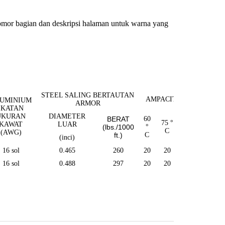
 nomor bagian dan deskripsi halaman untuk warna yang
STEEL SALING BERTAUTAN
AMPACITIES
UMINIUM
ARMOR
IKATAN
UKURAN
DIAMETER
BERAT
60
90
75 °
KAWAT
LUAR
(lbs./1000
°
°
C
(AWG)
ft.)
C
C
(inci)
16 sol
0.465
260
20
20
20
16 sol
0.488
297
20
20