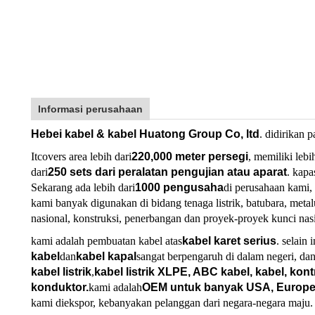
Informasi perusahaan
Hebei kabel & kabel Huatong Group Co, ltd
. didirikan 
Itcovers area lebih dari
220,000 meter persegi
, memiliki lebi
dari
250 sets dari peralatan pengujian atau aparat
. kapa
Sekarang ada lebih dari
10
00 pengusaha
di perusahaan kami, 
kami banyak digunakan di bidang tenaga listrik, batubara, metalu
nasional, konstruksi, penerbangan dan proyek-proyek kunci nasi
kami adalah pembuatan kabel atas
kabel karet serius
. selain 
kabel
dan
kabel kapal
sangat berpengaruh di dalam negeri, dan,
kabel listrik
,
kabel listrik XLPE, ABC kabel, kabel, kont
konduktor.
kami adalah
OEM untuk banyak USA, Europen
kami diekspor, kebanyakan pelanggan dari negara-negara maju.