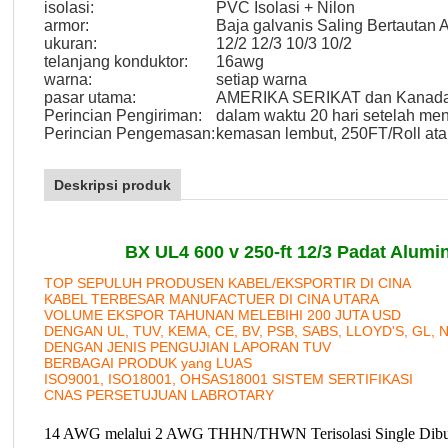
isolasi:
PVC Isolasi + Nilon
armor:
Baja galvanis Saling Bertautan 
ukuran:
12/2 12/3 10/3 10/2
telanjang konduktor:
16awg
warna:
setiap warna
pasar utama:
AMERIKA SERIKAT dan Kanad
Perincian Pengiriman:
dalam waktu 20 hari setelah me
Perincian Pengemasan:
kemasan lembut, 250FT/Roll ata
Deskripsi produk
BX UL4 600 v 250-ft 12/3 Padat Alumi
TOP SEPULUH PRODUSEN KABEL/EKSPORTIR DI CINA
KABEL TERBESAR MANUFACTUER DI CINA UTARA
VOLUME EKSPOR TAHUNAN MELEBIHI 200 JUTA USD
DENGAN UL, TUV, KEMA, CE, BV, PSB, SABS, LLOYD'S, GL, 
DENGAN JENIS PENGUJIAN LAPORAN TUV
BERBAGAI PRODUK yang LUAS
ISO9001, ISO18001, OHSAS18001 SISTEM SERTIFIKASI
CNAS PERSETUJUAN LABROTARY
14 AWG melalui 2 AWG THHN/THWN Terisolasi Single Dibung