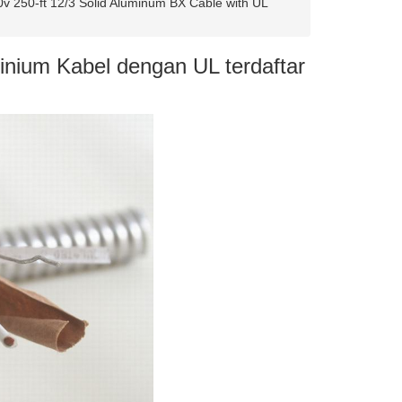
v 250-ft 12/3 Solid Aluminum BX Cable with UL
inium Kabel dengan UL terdaftar