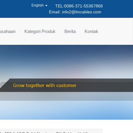
English
TEL:0086-371-55367868
Email:
info2@lmcables.com
rusahaan
Kategori Produk
Berita
Kontak