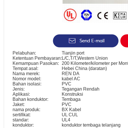
Pelabuhan:
Tianjin port
Ketentuan Pembayaran:
L/C,T/T,Western Union
Kemampuan Pasokan:
200 Kilometer/kilometer per Mon
Tempat asal:
Hebei China (daratan)
Nama merek:
REN DA
Nomor model:
kabel AC
Bahan isolasi:
PVC
Jenis:
Tegangan Rendah
Aplikasi:
Konstruksi
Bahan konduktor:
Tembaga
Jaket:
PVC
nama produk:
BX Kabel
sertifikat:
UL CUL
standar:
UL4
konduktor:
konduktor tembaga telanjang