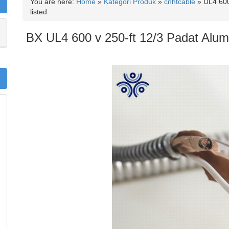
You are here:
Home
»
Kategori Produk
»
cnhtcable
»
UL4 600
listed
BX UL4 600 v 250-ft 12/3 Padat Alum