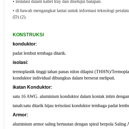
• instalasi dalam kabel tray dan disetujui balapan.
• di bawah mengangkat lantai untuk informasi teknologi peral
(D) (2).
KONSTRUKSI
konduktor:
padat lembut tembaga ditarik.
isolasi:
termoplastik tinggi tahan panas nilon dilapisi (THHN)/Termoplas
konduktor individual dibungkus dalam berserat meliputi.
ikatan Konduktor:
satu 16 AWG. aluminium konduktor dalam kontak intim dengan
tanah:
satu ditarik hijau terisolasi konduktor tembaga padat lemb
Armor:
aluminium armor saling bertautan dengan spiral berpola Saling A