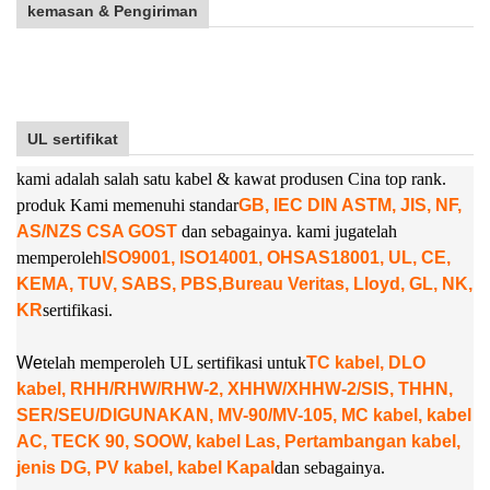
kemasan & Pengiriman
UL sertifikat
kami adalah salah satu kabel & kawat produsen Cina top rank.
produk Kami memenuhi standar
GB, IEC DIN ASTM, JIS, NF,
AS/NZS CSA GOST
dan sebagainya. kami juga
telah
memperoleh
ISO9001, ISO14001, OHSAS18001, UL, CE,
KEMA, TUV, SABS, PBS,
Bureau Veritas, Lloyd, GL, NK,
KR
sertifikasi.
W
e
telah memperoleh UL sertifikasi untuk
TC kabel, DLO
kabel, RHH/RHW/RHW-2, XHHW/XHHW-2/SIS, THHN,
SER/SEU/DIGUNAKAN, MV-90/MV-105, MC kabel, kabel
AC, TECK 90, SOOW, kabel Las, Pertambangan kabel,
jenis DG, PV kabel, kabel Kapal
dan sebagainya.