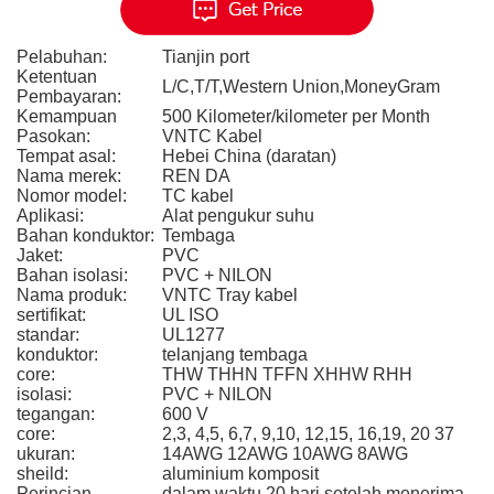
Pelabuhan:
Tianjin port
Ketentuan
L/C,T/T,Western Union,MoneyGram
Pembayaran:
Kemampuan
500 Kilometer/kilometer per Month
Pasokan:
VNTC Kabel
Tempat asal:
Hebei China (daratan)
Nama merek:
REN DA
Nomor model:
TC kabel
Aplikasi:
Alat pengukur suhu
Bahan konduktor:
Tembaga
Jaket:
PVC
Bahan isolasi:
PVC + NILON
Nama produk:
VNTC Tray kabel
sertifikat:
UL ISO
standar:
UL1277
konduktor:
telanjang tembaga
core:
THW THHN TFFN XHHW RHH
isolasi:
PVC + NILON
tegangan:
600 V
core:
2,3, 4,5, 6,7, 9,10, 12,15, 16,19, 20 37
ukuran:
14AWG 12AWG 10AWG 8AWG
sheild:
aluminium komposit
Perincian
dalam waktu 20 hari setelah menerima