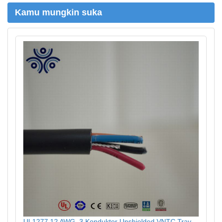
Kamu mungkin suka
UL1277 12 AWG, 3 Konduktor Unshielded VNTC Tray