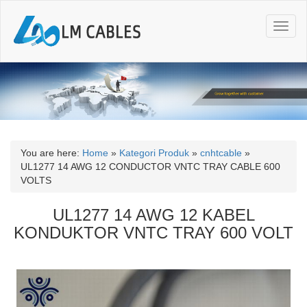
T
o
g
g
l
e
n
a
v
i
You are here:
Home
»
Kategori Produk
»
cnhtcable
»
g
UL1277 14 AWG 12 CONDUCTOR VNTC TRAY CABLE 600
a
VOLTS
t
i
UL1277 14 AWG 12 KABEL
o
KONDUKTOR VNTC TRAY 600 VOLT
n