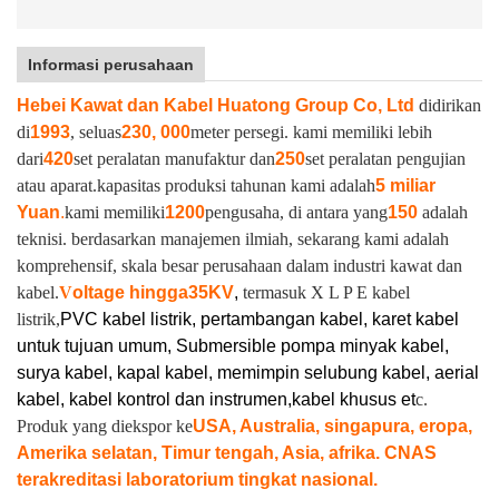
Informasi perusahaan
Hebei Kawat dan Kabel Huatong Group Co, Ltd
didirikan
di
1993
, seluas
230, 000
meter persegi. kami memiliki lebih
dari
420
set peralatan manufaktur dan
250
set peralatan pengujian
atau aparat.
kapasitas produksi tahunan kami adalah
5 miliar
Yuan
.
kami memiliki
1200
pengusaha, di antara yang
150
adalah
teknisi. berdasarkan manajemen ilmiah, sekarang kami adalah
komprehensif, skala besar perusahaan dalam industri kawat dan
kabel.
V
oltage hingga
35KV
,
termasuk X L P E kabel
listrik,
PVC kabel listrik, pertambangan kabel, karet kabel
untuk tujuan umum, Submersible pompa minyak kabel,
surya kabel, kapal kabel, memimpin selubung kabel, aerial
kabel, kabel kontrol dan instrumen,
kabel khusus et
c.
Produk yang diekspor ke
USA, Australia, singapura, eropa,
Amerika selatan, Timur tengah, Asia, afrika. CNAS
terakreditasi laboratorium tingkat nasional.