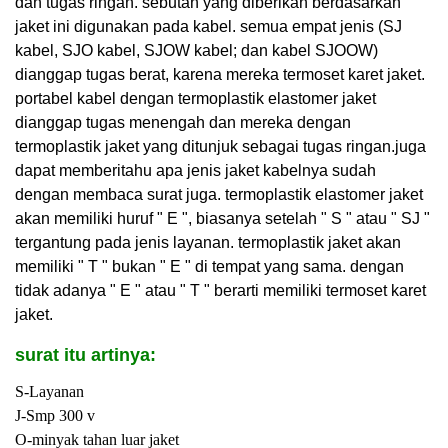
dan tugas ringan. sebutan yang diberikan berdasarkan
jaket ini digunakan pada kabel. semua empat jenis (SJ
kabel, SJO kabel, SJOW kabel; dan kabel SJOOW)
dianggap tugas berat, karena mereka termoset karet jaket.
portabel kabel dengan termoplastik elastomer jaket
dianggap tugas menengah dan mereka dengan
termoplastik jaket yang ditunjuk sebagai tugas ringan
.
juga
dapat memberitahu apa jenis jaket kabelnya sudah
dengan membaca surat juga. termoplastik elastomer jaket
akan memiliki huruf " E ", biasanya setelah " S " atau " SJ "
tergantung pada jenis layanan. termoplastik jaket akan
memiliki " T " bukan " E " di tempat yang sama. dengan
tidak adanya " E " atau " T " berarti memiliki termoset karet
jaket.
surat itu artinya:
S-Layanan
J-Smp 300 v
O-minyak tahan luar jaket