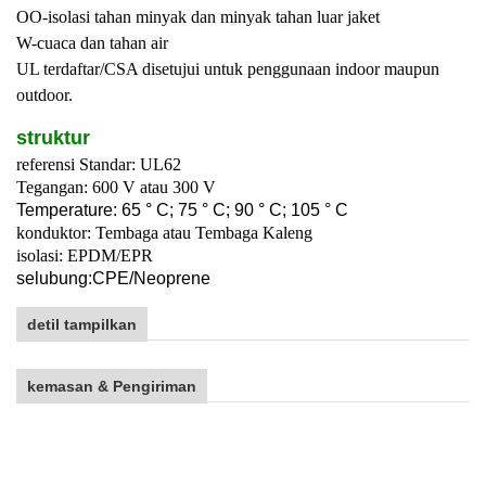
OO-isolasi tahan minyak dan minyak tahan luar jaket
W-cuaca dan tahan air
UL terdaftar/CSA disetujui untuk penggunaan indoor maupun
outdoor.
struktur
referensi Standar: UL62
Tegangan: 600 V atau 300 V
T
emperature: 65 ° C; 75 ° C; 90 ° C; 105 ° C
konduktor: Tembaga atau Tembaga Kaleng
isolasi: EPDM/EPR
selubung:
C
PE/
Neoprene
detil tampilkan
kemasan & Pengiriman