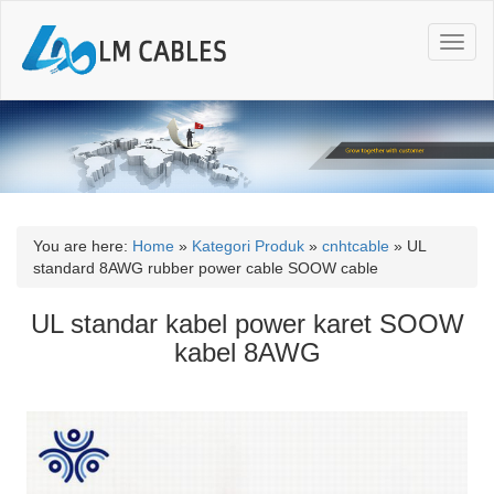
T
o
g
g
l
e
n
a
v
i
You are here:
Home
»
Kategori Produk
»
cnhtcable
»
UL
g
standard 8AWG rubber power cable SOOW cable
a
t
UL standar kabel power karet SOOW
i
kabel 8AWG
o
n