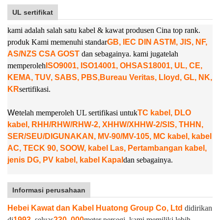
UL sertifikat
kami adalah salah satu kabel & kawat produsen Cina top rank.
produk Kami memenuhi standar
GB, IEC DIN ASTM, JIS, NF,
AS/NZS CSA GOST
dan sebagainya. kami juga
telah
memperoleh
ISO9001, ISO14001, OHSAS18001, UL, CE,
KEMA, TUV, SABS, PBS,
Bureau Veritas, Lloyd, GL, NK,
KR
sertifikasi.
W
e
telah memperoleh UL sertifikasi untuk
TC kabel, DLO
kabel, RHH/RHW/RHW-2, XHHW/XHHW-2/SIS, THHN,
SER/SEU/DIGUNAKAN, MV-90/MV-105, MC kabel, kabel
AC, TECK 90, SOOW, kabel Las, Pertambangan kabel,
jenis DG, PV kabel, kabel Kapal
dan sebagainya.
Informasi perusahaan
Hebei Kawat dan Kabel Huatong Group Co, Ltd
didirikan
di
1993
, seluas
230, 000
meter persegi. kami memiliki lebih