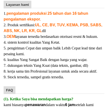
Layanan kami
1.
pengalaman produksi 25 tahun dan 16 tahun
pengalaman ekspor.
2. Produk sertifikasi:
UL, CE, BV, TUV, KEMA, PSB, SABS,
ABS, NK, LR, KR, GL
dll
3.
OEM
layanan tersedia berdasarkan otorisasi resmi & hukum.
4. sistem kontrol kualitas Yang Ketat.
5. pengiriman Cepat dan umpan balik Lebih Cepat lead time dari
pesaing kami.
6. kualitas Yang Sangat Baik dengan harga yang wajar.
7. dukungan teknis Yang Kuat (data teknis, gambar, dll)
8. kerja sama tim Profesional layanan untuk anda secara aktif.
9. Stock tersedia, sampel gratis tersedia.
FAQ
(1). Ketika Saya bisa mendapatkan harga?
kami biasanya
penawaran
dalam waktu
6 jam
setelah kami