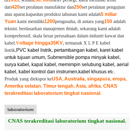
dari
420
set peralatan manufaktur dan
250
set peralatan pengujian
atau aparat.
kapasitas produksi tahunan kami adalah
5 miliar
Yuan
.
kami memiliki
1200
pengusaha, di antara yang
150
adalah
teknisi. berdasarkan manajemen ilmiah, sekarang kami adalah
komprehensif, skala besar perusahaan dalam industri kawat dan
kabel.
V
oltage hingga
35KV
,
termasuk X L P E kabel
listrik,
PVC kabel listrik, pertambangan kabel, karet kabel
untuk tujuan umum, Submersible pompa minyak kabel,
surya kabel, kapal kabel, memimpin selubung kabel, aerial
kabel, kabel kontrol dan instrumen,
kabel khusus et
c.
Produk yang diekspor ke
USA, Australia, singapura, eropa,
Amerika selatan, Timur tengah, Asia, afrika. CNAS
terakreditasi laboratorium tingkat nasional.
laboratorium
CNAS terakreditasi laboratorium tingkat nasional.