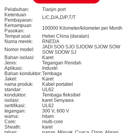
Pelabuhan:
Tianjin port
Ketentuan
L/C,D/A,D/P,T/T
Pembayaran:
Kemampuan
100000 Kilometer/kilometer per Month
Pasokan:
Tempat asal:
Hebei China (daratan)
Nama merek:
RNEDA
JADI SOO SJO SJOOW SJOW SOW
Nomor model:
SOW SOOW SJ
Bahan isolasi:
Karet
Jenis:
Tegangan Rendah
Aplikasi:
Industri
Bahan konduktor:
Tembaga
Jaket:
Karet
nama produk:
Kabel portabel
standar:
UL62
konduktor:
Tembaga fleksibel
isolasi:
karet Senyawa
sertifikasi:
UL62
tegangan:
300 V, 600 V
warna:
hitam
Core:
multi-core
Sheath:
karet
tahan:
panas, Minyak, Cuaca, Ozon, Abrasi