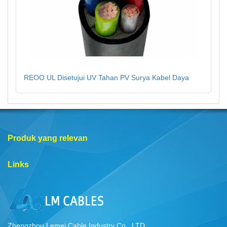
REOO UL Disetujui UV Tahan PV Surya Kabel Daya
Produk yang relevan
Links
Zhengzhou Lemei Cable Industry Co., LTD