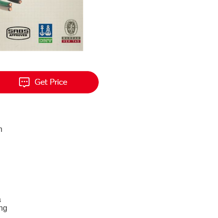
h
a
ing