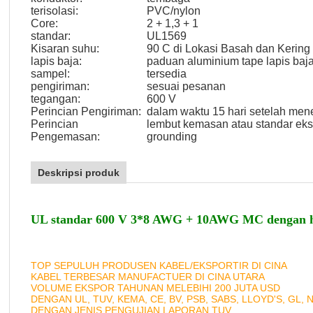
terisolasi:
PVC/nylon
Core:
2 + 1,3 + 1
standar:
UL1569
Kisaran suhu:
90 C di Lokasi Basah dan Kering
lapis baja:
paduan aluminium tape lapis baja
sampel:
tersedia
pengiriman:
sesuai pesanan
tegangan:
600 V
Perincian Pengiriman:
dalam waktu 15 hari setelah men
Perincian
lembut kemasan atau standar eksp
Pengemasan:
grounding
Deskripsi produk
UL standar 600 V 3*8 AWG + 10AWG MC dengan hij
TOP SEPULUH PRODUSEN KABEL/EKSPORTIR DI CINA
KABEL TERBESAR MANUFACTUER DI CINA UTARA
VOLUME EKSPOR TAHUNAN MELEBIHI 200 JUTA USD
DENGAN UL, TUV, KEMA, CE, BV, PSB, SABS, LLOYD'S, GL, 
DENGAN JENIS PENGUJIAN LAPORAN TUV