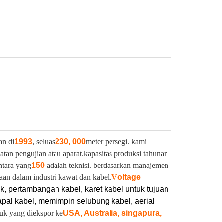
an di
1993
, seluas
230, 000
meter persegi. kami
latan pengujian atau aparat.
kapasitas produksi tahunan
ntara yang
150
adalah teknisi. berdasarkan manajemen
aan dalam industri kawat dan kabel.
V
oltage
ik, pertambangan kabel, karet kabel untuk tujuan
pal kabel, memimpin selubung kabel, aerial
duk yang diekspor ke
USA, Australia, singapura,