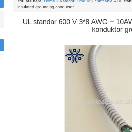
You are here:
Home
»
Kategori Produk
»
cnhtcable
»
UL sta
insulated grounding conductor
UL standar 600 V 3*8 AWG + 10AW
konduktor gr