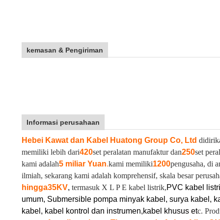
kemasan & Pengiriman
Informasi perusahaan
Hebei Kawat dan Kabel Huatong Group Co, Ltd
didirik
memiliki lebih dari
420
set peralatan manufaktur dan
250
set pera
kami adalah
5 miliar Yuan
.
kami memiliki
1200
pengusaha, di a
ilmiah, sekarang kami adalah komprehensif, skala besar perusah
hingga
35KV
,
termasuk X L P E kabel listrik,
PVC kabel listr
umum, Submersible pompa minyak kabel, surya kabel, ka
kabel, kabel kontrol dan instrumen,
kabel khusus et
c. Pro