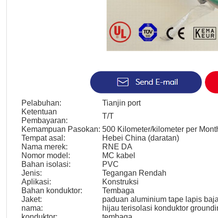
Pelabuhan:
Tianjin port
Ketentuan
T/T
Pembayaran:
Kemampuan Pasokan:
500 Kilometer/kilometer per Mont
Tempat asal:
Hebei China (daratan)
Nama merek:
RNE DA
Nomor model:
MC kabel
Bahan isolasi:
PVC
Jenis:
Tegangan Rendah
Aplikasi:
Konstruksi
Bahan konduktor:
Tembaga
Jaket:
paduan aluminium tape lapis baj
nama:
hijau terisolasi konduktor ground
konduktor:
tembaga