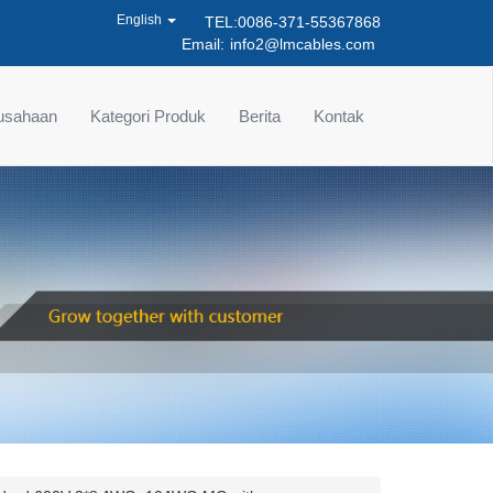
English
TEL:0086-371-55367868
Email:
info2@lmcables.com
rusahaan
Kategori Produk
Berita
Kontak