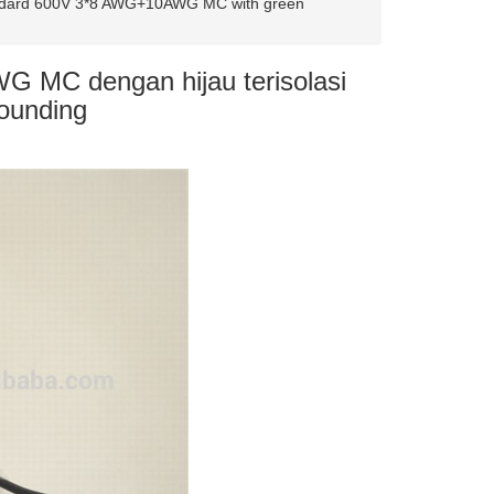
ndard 600V 3*8 AWG+10AWG MC with green
G MC dengan hijau terisolasi
ounding