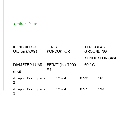
Lembar Data:
KONDUKTOR
JENIS
TERISOLASI
Ukuran (AWG)
KONDUKTOR
GROUNDING
KONDUKTOR (AW
DIAMETER LUAR
BERAT (lbs./1000
60 ° C
ft.)
(inci)
& lsquo;
12-
padat
12 sol
0.539
163
2
& lsquo;
12-
padat
12 sol
0.575
194
3