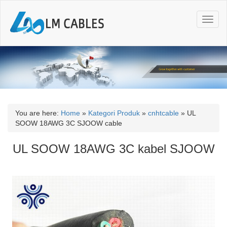
T
o
g
g
l
e
n
a
v
i
You are here:
Home
»
Kategori Produk
»
cnhtcable
»
UL
g
SOOW 18AWG 3C SJOOW cable
a
t
UL SOOW 18AWG 3C kabel SJOOW
i
o
n