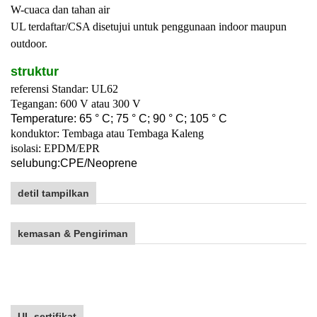
W-cuaca dan tahan air
UL terdaftar/CSA disetujui untuk penggunaan indoor maupun
outdoor.
struktur
referensi Standar: UL62
Tegangan: 600 V atau 300 V
T
emperature: 65 ° C; 75 ° C; 90 ° C; 105 ° C
konduktor: Tembaga atau Tembaga Kaleng
isolasi: EPDM/EPR
selubung:
C
PE/
Neoprene
detil tampilkan
kemasan & Pengiriman
UL sertifikat