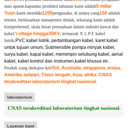
atau aparat.
kapasitas produksi tahunan kami adalah
5 miliar
Yuan
.
kami memiliki
1200
pengusaha, di antara yang
150
adalah
teknisi. berdasarkan manajemen ilmiah, sekarang kami adalah
komprehensif, skala besar perusahaan dalam industri kawat dan
kabel.
V
oltage hingga
35KV
,
termasuk X L P E kabel
listrik,
PVC kabel listrik, pertambangan kabel, karet kabel
untuk tujuan umum, Submersible pompa minyak kabel,
surya kabel, kapal kabel, memimpin selubung kabel, aerial
kabel, kabel kontrol dan instrumen,
kabel khusus et
c.
Produk yang diekspor ke
USA, Australia, singapura, eropa,
Amerika selatan, Timur tengah, Asia, afrika. CNAS
terakreditasi laboratorium tingkat nasional.
laboratorium
CNAS terakreditasi laboratorium tingkat nasional.
Layanan kami