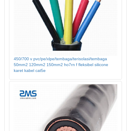
450/700 v pvc/pe/xlpe/tembaga/terisolasi/tembaga
50mm2 120mm2 150mm2 ho7rn f fleksibel silicone
karet kabel cat5e