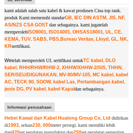
kami adalah salah satu kabel & kawat produsen Cina top rank.
produk Kami memenuhi standar
GB, IEC DIN ASTM, JIS, NF,
AS/NZS CSA GOST
dan sebagainya. kami juga
telah
memperoleh
ISO9001, ISO14001, OHSAS18001, UL, CE,
KEMA, TUV, SABS, PBS,
Bureau Veritas, Lloyd, GL, NK,
KR
sertifikasi.
W
e
telah memperoleh UL sertifikasi untuk
TC kabel, DLO
kabel, RHH/RHW/RHW-2, XHHW/XHHW-2/SIS, THHN,
SER/SEU/DIGUNAKAN, MV-90/MV-105, MC kabel, kabel
AC, TECK 90, SOOW, kabel Las, Pertambangan kabel,
jenis DG, PV kabel, kabel Kapal
dan sebagainya.
Informasi perusahaan
Hebei Kawat dan Kabel Huatong Group Co, Ltd
didirikan
di
1993
, seluas
230, 000
meter persegi. kami memiliki lebih
dari
420
set peralatan manufaktur dan
250
set peralatan pengujian