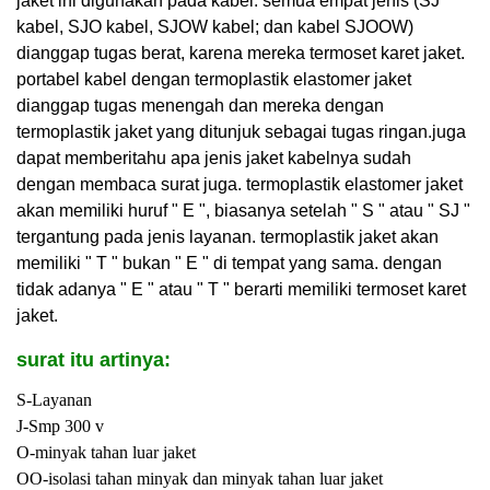
jaket ini digunakan pada kabel. semua empat jenis (SJ
kabel, SJO kabel, SJOW kabel; dan kabel SJOOW)
dianggap tugas berat, karena mereka termoset karet jaket.
portabel kabel dengan termoplastik elastomer jaket
dianggap tugas menengah dan mereka dengan
termoplastik jaket yang ditunjuk sebagai tugas ringan
.
juga
dapat memberitahu apa jenis jaket kabelnya sudah
dengan membaca surat juga. termoplastik elastomer jaket
akan memiliki huruf " E ", biasanya setelah " S " atau " SJ "
tergantung pada jenis layanan. termoplastik jaket akan
memiliki " T " bukan " E " di tempat yang sama. dengan
tidak adanya " E " atau " T " berarti memiliki termoset karet
jaket.
surat itu artinya:
S-Layanan
J-Smp 300 v
O-minyak tahan luar jaket
OO-isolasi tahan minyak dan minyak tahan luar jaket