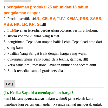
1.
pengalaman produksi 25 tahun dan 16 tahun
pengalaman ekspor.
2. Produk sertifikasi:
UL, CE, BV, TUV, KEMA, PSB, SABS,
ABS, NK, LR, KR, GL
dll
3.
OEM
layanan tersedia berdasarkan otorisasi resmi & hukum.
4. sistem kontrol kualitas Yang Ketat.
5. pengiriman Cepat dan umpan balik Lebih Cepat lead time dari
pesaing kami.
6. kualitas Yang Sangat Baik dengan harga yang wajar.
7. dukungan teknis Yang Kuat (data teknis, gambar, dll)
8. kerja sama tim Profesional layanan untuk anda secara aktif.
9. Stock tersedia, sampel gratis tersedia.
FAQ
(1). Ketika Saya bisa mendapatkan harga?
kami biasanya
penawaran
dalam waktu
6 jam
setelah kami
mendapatkan pertanyaan anda. jika anda sangat mendesak untuk