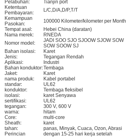
Pelabuhan:
Tianjin port
Ketentuan
L/C,D/A,D/P,T/T
Pembayaran:
Kemampuan
100000 Kilometer/kilometer per Month
Pasokan:
Tempat asal:
Hebei China (daratan)
Nama merek:
RNEDA
JADI SOO SJO SJOOW SJOW SOW
Nomor model:
SOW SOOW SJ
Bahan isolasi:
Karet
Jenis:
Tegangan Rendah
Aplikasi:
Industri
Bahan konduktor:
Tembaga
Jaket:
Karet
nama produk:
Kabel portabel
standar:
UL62
konduktor:
Tembaga fleksibel
isolasi:
karet Senyawa
sertifikasi:
UL62
tegangan:
300 V, 600 V
warna:
hitam
Core:
multi-core
Sheath:
karet
tahan:
panas, Minyak, Cuaca, Ozon, Abrasi
Perincian
dengan 15-25 hari kerja setelah