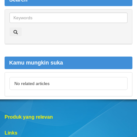
S
e
a
r
c
h
Kamu mungkin suka
No related articles
Produk yang relevan
Links