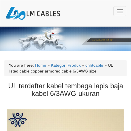
T
o
g
g
l
e
n
a
v
i
You are here:
Home
»
Kategori Produk
»
cnhtcable
»
UL
g
listed cable copper armored cable 6/3AWG size
a
t
UL terdaftar kabel tembaga lapis baja
i
kabel 6/3AWG ukuran
o
n