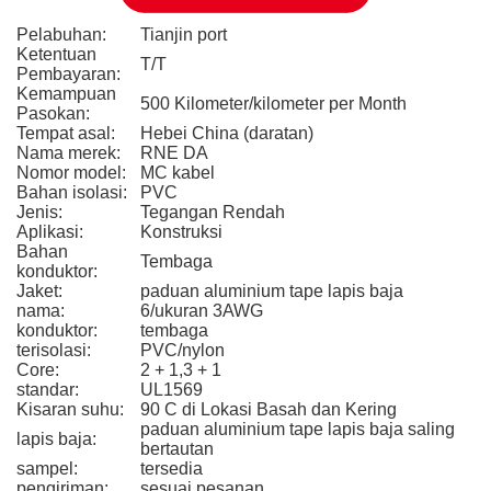
Pelabuhan:
Tianjin port
Ketentuan
T/T
Pembayaran:
Kemampuan
500 Kilometer/kilometer per Month
Pasokan:
Tempat asal:
Hebei China (daratan)
Nama merek:
RNE DA
Nomor model:
MC kabel
Bahan isolasi:
PVC
Jenis:
Tegangan Rendah
Aplikasi:
Konstruksi
Bahan
Tembaga
konduktor:
Jaket:
paduan aluminium tape lapis baja
nama:
6/ukuran 3AWG
konduktor:
tembaga
terisolasi:
PVC/nylon
Core:
2 + 1,3 + 1
standar:
UL1569
Kisaran suhu:
90 C di Lokasi Basah dan Kering
paduan aluminium tape lapis baja saling
lapis baja:
bertautan
sampel:
tersedia
pengiriman:
sesuai pesanan