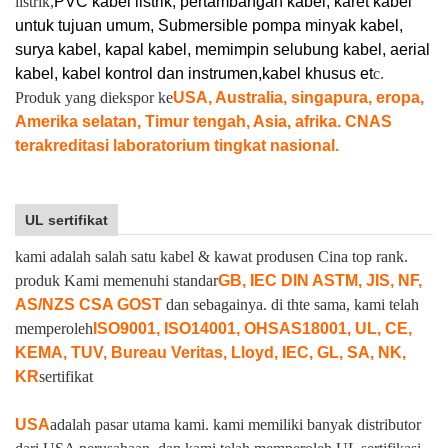
listrik,
PVC kabel listrik, pertambangan kabel, karet kabel
untuk tujuan umum, Submersible pompa minyak kabel,
surya kabel, kapal kabel, memimpin selubung kabel, aerial
kabel, kabel kontrol dan instrumen,
kabel khusus et
c.
Produk yang diekspor ke
USA, Australia, singapura, eropa,
Amerika selatan, Timur tengah, Asia, afrika. CNAS
terakreditasi laboratorium tingkat nasional.
UL sertifikat
kami adalah salah satu kabel & kawat produsen Cina top rank.
produk Kami memenuhi standar
GB, IEC DIN ASTM, JIS, NF,
AS/NZS CSA GOST
dan sebagainya. di thte sama, kami telah
memperoleh
ISO9001, ISO14001, OHSAS18001, UL, CE,
KEMA, TUV, Bureau Veritas, Lloyd, IEC, GL, SA, NK,
KR
sertifikat
USA
adalah pasar utama kami. kami memiliki banyak distributor