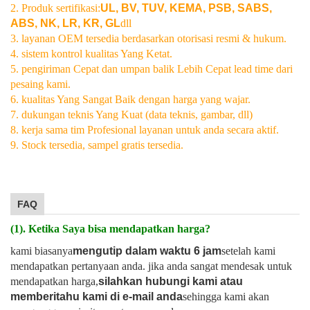
2. Produk sertifikasi:
UL, BV, TUV, KEMA, PSB, SABS,
ABS, NK, LR, KR, GL
dll
3. layanan OEM tersedia berdasarkan otorisasi resmi & hukum.
4. sistem kontrol kualitas Yang Ketat.
5. pengiriman Cepat dan umpan balik Lebih Cepat lead time dari
pesaing kami.
6. kualitas Yang Sangat Baik dengan harga yang wajar.
7. dukungan teknis Yang Kuat (data teknis, gambar, dll)
8. kerja sama tim Profesional layanan untuk anda secara aktif.
9. Stock tersedia, sampel gratis tersedia.
FAQ
(1). Ketika Saya bisa mendapatkan harga?
kami biasanya
mengutip dalam waktu 6 jam
setelah kami
mendapatkan pertanyaan anda. jika anda sangat mendesak untuk
mendapatkan harga,
silahkan hubungi kami atau
memberitahu kami di e-mail anda
sehingga kami akan