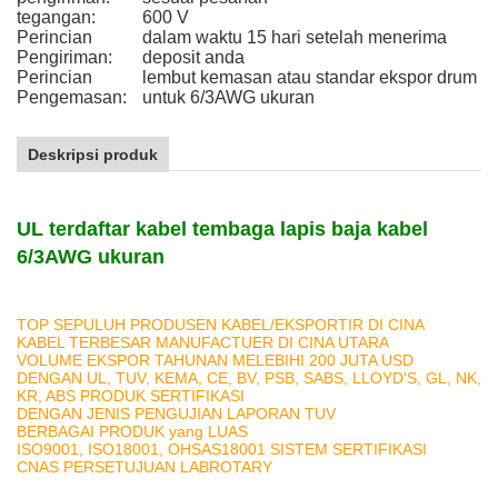
tegangan:
600 V
Perincian
dalam waktu 15 hari setelah menerima
Pengiriman:
deposit anda
Perincian
lembut kemasan atau standar ekspor drum
Pengemasan:
untuk 6/3AWG ukuran
Deskripsi produk
UL terdaftar kabel tembaga lapis baja kabel
6/3AWG ukuran
TOP SEPULUH PRODUSEN KABEL/EKSPORTIR DI CINA
KABEL TERBESAR MANUFACTUER DI CINA UTARA
VOLUME EKSPOR TAHUNAN MELEBIHI 200 JUTA USD
DENGAN UL, TUV, KEMA, CE, BV, PSB, SABS, LLOYD'S, GL, NK,
KR, ABS PRODUK SERTIFIKASI
DENGAN JENIS PENGUJIAN LAPORAN TUV
BERBAGAI PRODUK yang LUAS
ISO9001, ISO18001, OHSAS18001 SISTEM SERTIFIKASI
CNAS PERSETUJUAN LABROTARY