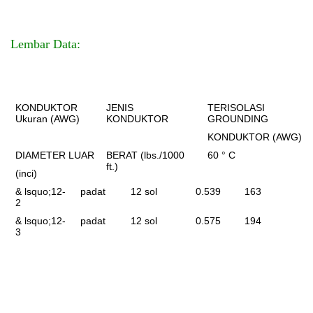
Lembar Data:
KONDUKTOR
JENIS
TERISOLASI
Ukuran (AWG)
KONDUKTOR
GROUNDING
KONDUKTOR (AWG)
DIAMETER LUAR
BERAT (lbs./1000
60 ° C
ft.)
(inci)
& lsquo;
12-
padat
12 sol
0.539
163
2
& lsquo;
12-
padat
12 sol
0.575
194
3