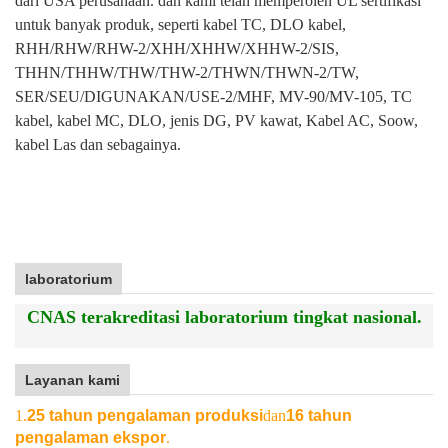
dari USA perusahaan. dan kami telah memperoleh UL sertifikasi
untuk banyak produk, seperti kabel TC, DLO kabel,
RHH/RHW/RHW-2/XHH/XHHW/XHHW-2/SIS,
THHN/THHW/THW/THW-2/THWN/THWN-2/TW,
SER/SEU/DIGUNAKAN/USE-2/MHF, MV-90/MV-105, TC
kabel, kabel MC, DLO, jenis DG, PV kawat, Kabel AC, Soow,
kabel Las dan sebagainya.
laboratorium
CNAS terakreditasi laboratorium tingkat nasional.
Layanan kami
1.
25 tahun pengalaman produksi
dan
16 tahun
pengalaman ekspor
.