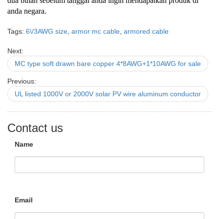
dua bulan sebelum tanggal anda ingin mendapatkan produk di
anda negara.
Tags:
6\/3AWG size
,
armor mc cable
,
armored cable
Next:
MC type soft drawn bare copper 4*8AWG+1*10AWG for sale
Previous:
UL listed 1000V or 2000V solar PV wire aluminum conductor
Contact us
Name
Email