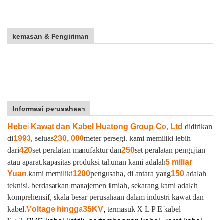
kemasan & Pengiriman
Informasi perusahaan
Hebei Kawat dan Kabel Huatong Group Co, Ltd
didirikan
di
1993
, seluas
230, 000
meter persegi. kami memiliki lebih
dari
420
set peralatan manufaktur dan
250
set peralatan pengujian
atau aparat.
kapasitas produksi tahunan kami adalah
5 miliar
Yuan
.
kami memiliki
1200
pengusaha, di antara yang
150
adalah
teknisi. berdasarkan manajemen ilmiah, sekarang kami adalah
komprehensif, skala besar perusahaan dalam industri kawat dan
kabel.
V
oltage hingga
35KV
,
termasuk X L P E kabel