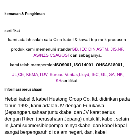
kemasan & Pengiriman
sertifikat
kami adalah salah satu Cina kabel & kawat top rank produsen.
produk kami memenuhi standar
GB, IEC DIN ASTM, JIS,
NF,
AS/NZS CSA
GOST
dan sebagainya.
kami telah memperoleh
ISO9001, ISO14001, OHSAS18001,
UL,
CE, KEMA,
T
UV, Bureau Veritas,
Lloyd, IEC, GL, SA, NK,
KR
sertifikat.
Informasi perusahaan
Hebei kabel & kabel Huatong Group Co, ltd. didirikan pada
tahun 1993, kami adalah JV dengan Furukawa
(Jepang
perusahaan)
untuk
kabel dan JV karet serius
dengan Riken (perusahaan Jepang) untuk lift kabel. selain
ini,
kami submersible
pompa minyak
kabel dan kabel kapal
sangat berpengaruh di dalam negeri, dan, kabel