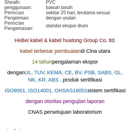
Sheath:
PVC
penggunaan:
bawah tanah
Perincian
sekitar 25 hari, terutama sesuai
Pengiriman:
dengan urutan
Perincian
standar ekspor drum
Pengemasan:
HeBei kabel & kabel huatong Group Co, ltd.
kabel terbesar pembuatan
di Cina utara
14 tahun
pengalaman ekspor
dengan
UL, TUV, KEMA, CE, BV, PSB, SABS, GL,
NK, KR, ABS ..
produk sertifikasi
ISO9001, ISO14001, OHSAS18001
sistem sertifikasi
dengan otoritas pengujian laporan
CNAS persetujuan laboratorium