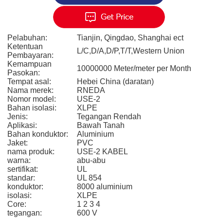
Pelabuhan:
Tianjin, Qingdao, Shanghai ect
Ketentuan
L/C,D/A,D/P,T/T,Western Union
Pembayaran:
Kemampuan
10000000 Meter/meter per Month
Pasokan:
Tempat asal:
Hebei China (daratan)
Nama merek:
RNEDA
Nomor model:
USE-2
Bahan isolasi:
XLPE
Jenis:
Tegangan Rendah
Aplikasi:
Bawah Tanah
Bahan konduktor:
Aluminium
Jaket:
PVC
nama produk:
USE-2 KABEL
warna:
abu-abu
sertifikat:
UL
standar:
UL 854
konduktor:
8000 aluminium
isolasi:
XLPE
Core:
1 2 3 4
tegangan:
600 V