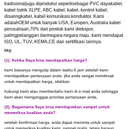
tradisional
juga diproduksi seperti
sebagai PVC daya
kabel,
kabel listrik XLPE, ABC kabel, kabel, kontrol kabel,
disaring
kabel, kabel komunikasi,
konduktor. Kami
adalah
OEM untuk banyak USA, Europen, Australia kabel
perusahaan,
70% dari produk kami diekspor,
paling
pelanggan dari
negara-negara maju. kami mendapat
ISO, UL, TUV, KEMA,
CE dan sertifikasi lainnya.
FAQ
(1). Ketika Saya bisa mendapatkan harga?
kami biasanya mengutip dalam waktu 6 jam setelah kami
mendapatkan pertanyaan anda. jika anda sangat mendesak
untuk mendapatkan harga, silahkan
hubungi kami atau memberitahu kami di e-mail anda sehingga
kami akan menganggap prioritas pertanyaan anda.
(2). Bagaimana Saya bisa mendapatkan sampel untuk
memeriksa kualitas anda?
setelah konfirmasi harga, anda dapat meminta untuk sampel
untuk memeriksa kualitas kami. sampel gratis, tetapi barang