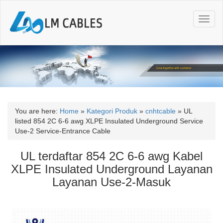
T
o
g
g
l
e
n
a
v
i
You are here:
Home
»
Kategori Produk
»
cnhtcable
»
UL
g
listed 854 2C 6-6 awg XLPE Insulated Underground Service
a
Use-2 Service-Entrance Cable
t
i
UL terdaftar 854 2C 6-6 awg Kabel
o
XLPE Insulated Underground Layanan
n
Layanan Use-2-Masuk