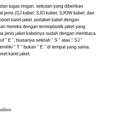
a dan tugas ringan. sebutan yang diberikan
t jenis (SJ kabel, SJO kabel, SJOW kabel; dan
set karet jaket. portabel kabel dengan
dan mereka dengan termoplastik jaket yang
pa jenis jaket kabelnya sudah dengan membaca
f " E ", biasanya setelah " S " atau " SJ "
miliki " T " bukan " E " di tempat yang sama.
set karet jaket.
utdoor.