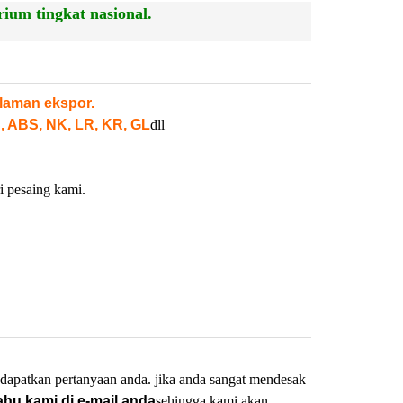
ium tingkat nasional.
laman ekspor.
, ABS, NK, LR, KR, GL
dll
i pesaing kami.
dapatkan pertanyaan anda. jika anda sangat mendesak
ahu kami di e-mail anda
sehingga kami akan