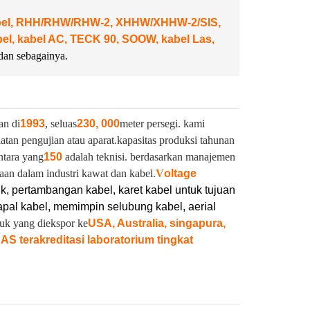
abel, RHH/RHW/RHW-2, XHHW/XHHW-2/SIS,
, kabel AC, TECK 90, SOOW, kabel Las,
dan sebagainya.
an di
1993
, seluas
230, 000
meter persegi. kami
latan pengujian atau aparat.
kapasitas produksi tahunan
ntara yang
150
adalah teknisi. berdasarkan manajemen
aan dalam industri kawat dan kabel.
V
oltage
ik, pertambangan kabel, karet kabel untuk tujuan
pal kabel, memimpin selubung kabel, aerial
duk yang diekspor ke
USA, Australia, singapura,
NAS terakreditasi laboratorium tingkat