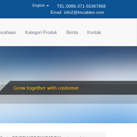
English
TEL:0086-371-55367868
Email:
info2@lmcables.com
rusahaan
Kategori Produk
Berita
Kontak