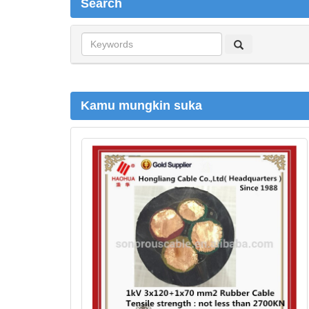
Search
S
e
a
r
c
Kamu mungkin suka
h