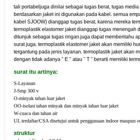
tali portabel
juga dinilai sebagai tugas berat, tugas medi
berdasarkan jaket ini digunakan pada kabel. semua empa
kabel SJOOW) dianggap tugas berat, karena mereka termo
termoplastik elastomer jaket dianggap tugas menengah 
ditunjuk sebagai tugas ringan
.
juga dapat memberitahu a
surat juga. termoplastik elastomer jaket akan memiliki huru
tergantung pada jenis layanan. termoplastik jaket akan me
dengan tidak adanya " E " atau " T " berarti memiliki termo
surat itu artinya:
S-Layanan
J-Smp 300 v
O-minyak tahan luar jaket
OO-isolasi tahan minyak dan minyak tahan luar jaket
W-cuaca dan tahan air
UL terdaftar/CSA disetujui untuk penggunaan indoor maupun o
struktur