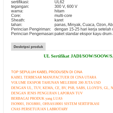
sertifikasi:
UL62
tegangan:
300 V, 600 V
warna:
hitam
Core:
multi-core
Sheath:
karet
tahan:
panas, Minyak, Cuaca, Ozon, Ab
Perincian Pengiriman:
dengan 15-25 hari kerja setela
Perincian Pengemasan:
paket standar ekspor kayu drum 
Deskripsi produk
UL Sertifikat JADI/SOW/SOOW/SJ
TOP SEPULUH KABEL PRODUSEN DI CINA
KABEL TERBESAR MANUFACTUER DI CINA UTARA
VOLUME EKSPOR TAHUNAN MELEBIHI 200 JUTA USD
DENGAN UL, TUV, KEMA, CE, BV, PSB, SABS, LLOYD'S, GL, 
DENGAN JENIS PENGUJIAN LAPORAN TUV
BERBAGAI PRODUK yang LUAS
ISO9001, ISO18001, OHSAS18001 SISTEM SERTIFIKASI
CNAS PERSETUJUAN LABROTARY