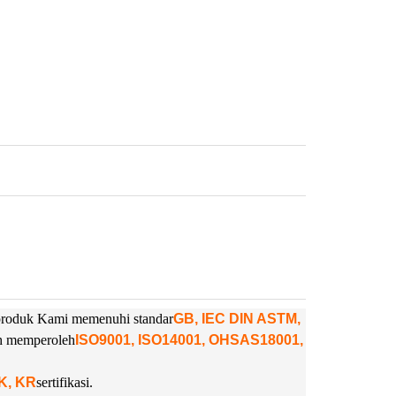
. produk Kami memenuhi standar
GB, IEC DIN ASTM,
ah memperoleh
ISO9001, ISO14001, OHSAS18001,
NK, KR
sertifikasi.