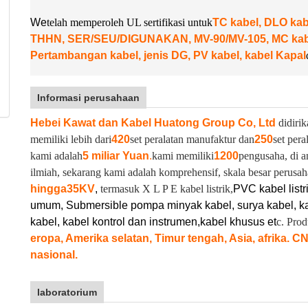
W
e
telah memperoleh UL sertifikasi untuk
TC kabel, DLO k
THHN, SER/SEU/DIGUNAKAN, MV-90/MV-105, MC kabel
Pertambangan kabel, jenis DG, PV kabel, kabel Kapal
Informasi perusahaan
Hebei Kawat dan Kabel Huatong Group Co, Ltd
didirik
memiliki lebih dari
420
set peralatan manufaktur dan
250
set pera
kami adalah
5 miliar Yuan
.
kami memiliki
1200
pengusaha, di a
ilmiah, sekarang kami adalah komprehensif, skala besar perusah
hingga
35KV
,
termasuk X L P E kabel listrik,
PVC kabel listr
umum, Submersible pompa minyak kabel, surya kabel, ka
kabel, kabel kontrol dan instrumen,
kabel khusus et
c. Pro
eropa, Amerika selatan, Timur tengah, Asia, afrika. C
nasional.
laboratorium