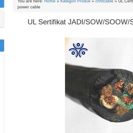
You are here:
Home
»
Kategori Produk
»
cnhtcable
»
UL Cer
power cable
UL Sertifikat JADI/SOW/SOOW/S