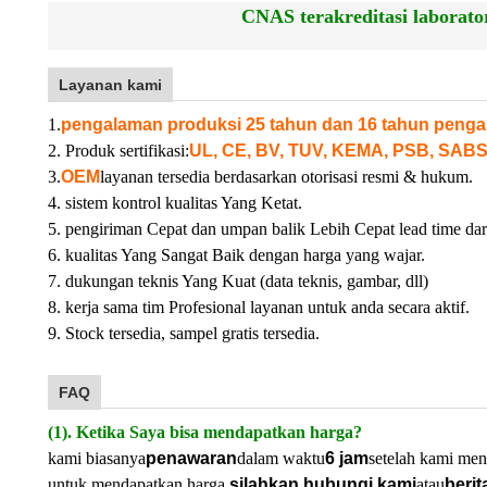
CNAS terakreditasi laborator
Layanan kami
1.
pengalaman produksi 25 tahun dan 16 tahun penga
2. Produk sertifikasi:
UL, CE, BV, TUV, KEMA, PSB, SABS
3.
OEM
layanan tersedia berdasarkan otorisasi resmi & hukum.
4. sistem kontrol kualitas Yang Ketat.
5. pengiriman Cepat dan umpan balik Lebih Cepat lead time dar
6. kualitas Yang Sangat Baik dengan harga yang wajar.
7. dukungan teknis Yang Kuat (data teknis, gambar, dll)
8. kerja sama tim Profesional layanan untuk anda secara aktif.
9. Stock tersedia, sampel gratis tersedia.
FAQ
(1). Ketika Saya bisa mendapatkan harga?
kami biasanya
penawaran
dalam waktu
6 jam
setelah kami men
untuk mendapatkan harga,
silahkan hubungi kami
atau
berit