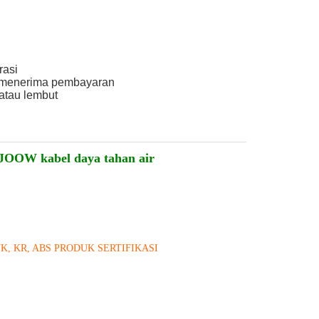
rasi
h menerima pembayaran
atau lembut
OOW kabel daya tahan air
NK, KR, ABS PRODUK SERTIFIKASI