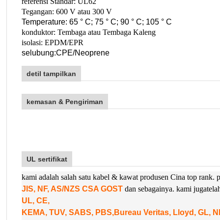
referensi Standar: UL62
Tegangan: 600 V atau 300 V
T
emperature: 65 ° C; 75 ° C; 90 ° C; 105 ° C
konduktor: Tembaga atau Tembaga Kaleng
isolasi: EPDM/EPR
selubung:
C
PE/
Neoprene
detil tampilkan
kemasan & Pengiriman
UL sertifikat
kami adalah salah satu kabel & kawat produsen Cina top rank
JIS, NF, AS/NZS CSA GOST
dan sebagainya. kami juga
tel
UL, CE,
KEMA, TUV, SABS, PBS,
Bureau Veritas, Lloyd, GL, 