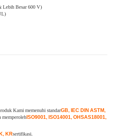
& Lebih Besar 600 V)
UL)
. produk Kami memenuhi standar
GB, IEC DIN ASTM,
ah memperoleh
ISO9001, ISO14001, OHSAS18001,
NK, KR
sertifikasi.