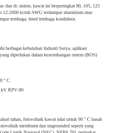
c dan dc sistem. kawat ini berperingkat 90, 105, 125
an 12-2000 kcmil AWG terdampar aluminium atau
mpar tembaga, tined tembaga konduktor.
i berbagai kebutuhan Industri Surya. aplikasi
 yang diperlukan dalam keseimbangan sistem (BOS)
0 ° C
 1kV RPV-90
tahari tahan, fotovoltaik kawat nilai untuk 90 ° C basah
a fotovoltaik membumi dan ungrounded seperti yang
i Kode Listrik Nasional (NEC), NFPA 70). peringkat