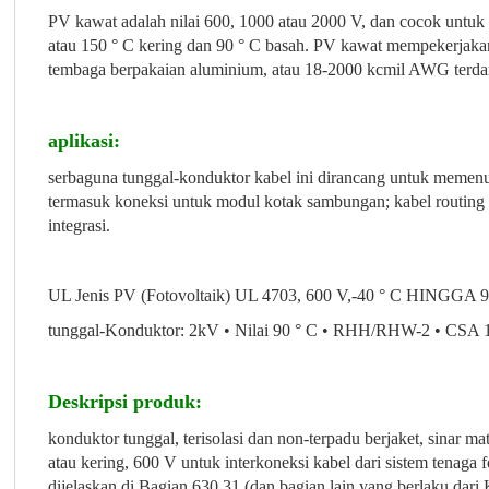
PV kawat adalah nilai 600, 1000 atau 2000 V, dan cocok untuk a
atau 150 ° C kering dan 90 ° C basah. PV kawat mempekerjak
tembaga berpakaian aluminium, atau 18-2000 kcmil AWG terda
aplikasi:
serbaguna tunggal-konduktor kabel ini dirancang untuk memenuh
termasuk koneksi untuk modul kotak sambungan; kabel routing
integrasi.
UL Jenis PV (Fotovoltaik) UL 4703, 600 V,-40 ° C HINGGA 9
tunggal-Konduktor: 2kV • Nilai 90 ° C • RHH/RHW-2 • CSA
Deskripsi produk:
konduktor tunggal, terisolasi dan non-terpadu berjaket, sinar ma
atau kering, 600 V untuk interkoneksi kabel dari sistem tenag
dijelaskan di Bagian 630.31 (dan bagian lain yang berlaku dar