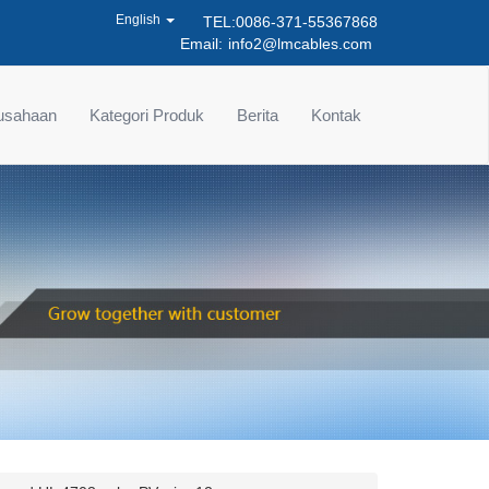
English
TEL:0086-371-55367868
Email:
info2@lmcables.com
rusahaan
Kategori Produk
Berita
Kontak