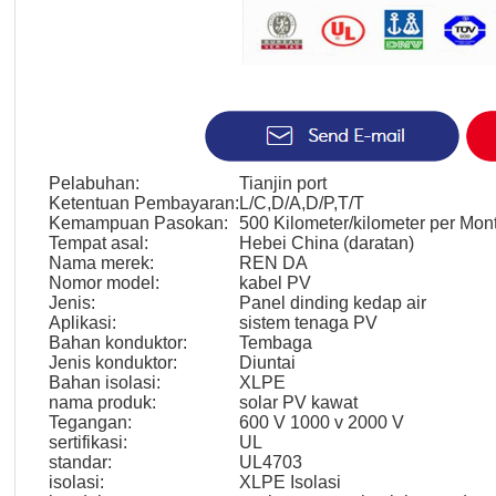
Pelabuhan:
Tianjin port
Ketentuan Pembayaran:
L/C,D/A,D/P,T/T
Kemampuan Pasokan:
500 Kilometer/kilometer per Mon
Tempat asal:
Hebei China (daratan)
Nama merek:
REN DA
Nomor model:
kabel PV
Jenis:
Panel dinding kedap air
Aplikasi:
sistem tenaga PV
Bahan konduktor:
Tembaga
Jenis konduktor:
Diuntai
Bahan isolasi:
XLPE
nama produk:
solar PV kawat
Tegangan:
600 V 1000 v 2000 V
sertifikasi:
UL
standar:
UL4703
isolasi:
XLPE Isolasi