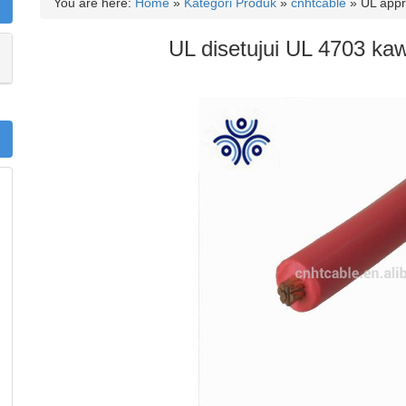
You are here:
Home
»
Kategori Produk
»
cnhtcable
»
UL appr
UL disetujui UL 4703 ka