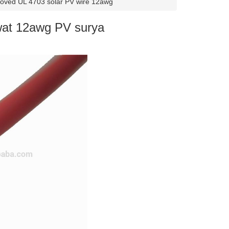
oved UL 4703 solar PV wire 12awg
wat 12awg PV surya