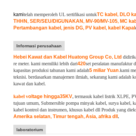
kami
telah memperoleh UL sertifikasi untuk
TC kabel, DLO 
THHN, SER/SEU/DIGUNAKAN, MV-90/MV-105, MC kabel
Pertambangan kabel, jenis DG, PV kabel, kabel Kapal
Informasi perusahaan
Hebei Kawat dan Kabel Huatong Group Co, Ltd
didirik
re meter. kami memiliki lebih dari
420
set peralatan manufaktur 
kapasitas produksi tahunan kami adalah
5 miliar Yuan
.
kami me
teknisi. berdasarkan manajemen ilmiah, sekarang kami adalah ko
kawat dan kabel.
kabel v
oltage hingga
35KV
,
termasuk kabel listrik XLPE, PV
tujuan umum, Submersible pompa minyak kabel, surya kabel, ka
kabel kontrol dan instrumen, khusus kabel dll Produk yang diek
Amerika selatan, Timur tengah, Asia, afrika dll
.
laboratorium