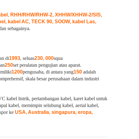
kabel, RHH/RHW/RHW-2, XHHW/XHHW-2/SIS,
, kabel AC, TECK 90, SOOW, kabel Las,
dan sebagainya.
an di
1993
, seluas
230, 000
squa
dan
250
set peralatan pengujian atau aparat.
miliki
1200
pengusaha, di antara yang
150
adalah
mprehensif, skala besar perusahaan dalam industri
C kabel listrik, pertambangan kabel, karet kabel untuk
pal kabel, memimpin selubung kabel, aerial kabel,
spor ke
USA, Australia, singapura, eropa,