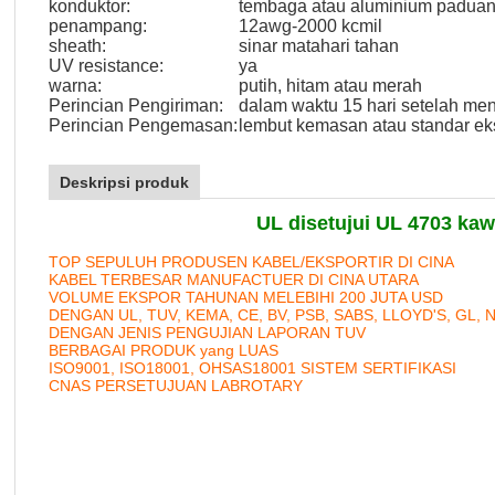
konduktor:
tembaga atau aluminium paduan
penampang:
12awg-2000 kcmil
sheath:
sinar matahari tahan
UV resistance:
ya
warna:
putih, hitam atau merah
Perincian Pengiriman:
dalam waktu 15 hari setelah me
Perincian Pengemasan:
lembut kemasan atau standar ek
Deskripsi produk
UL disetujui UL 4703 ka
TOP SEPULUH PRODUSEN KABEL/EKSPORTIR DI CINA
KABEL TERBESAR MANUFACTUER DI CINA UTARA
VOLUME EKSPOR TAHUNAN MELEBIHI 200 JUTA USD
DENGAN UL, TUV, KEMA, CE, BV, PSB, SABS, LLOYD'S, GL, 
DENGAN JENIS PENGUJIAN LAPORAN TUV
BERBAGAI PRODUK yang LUAS
ISO9001, ISO18001, OHSAS18001 SISTEM SERTIFIKASI
CNAS PERSETUJUAN LABROTARY