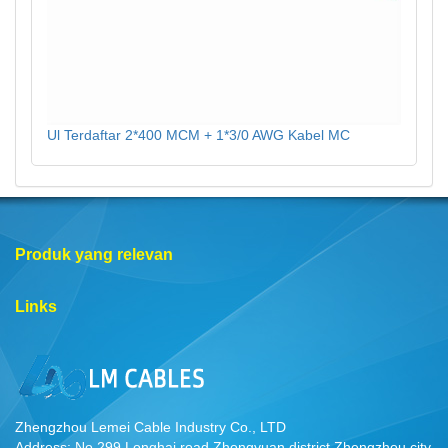
Ul Terdaftar 2*400 MCM + 1*3/0 AWG Kabel MC
Produk yang relevan
Links
Zhengzhou Lemei Cable Industry Co., LTD
Address: No.299,Longhai road,Zhongyuan district,Zhengzhou city