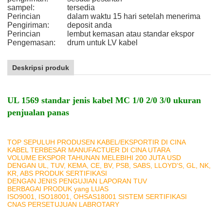
sampel:
tersedia
Perincian
dalam waktu 15 hari setelah menerima
Pengiriman:
deposit anda
Perincian
lembut kemasan atau standar ekspor
Pengemasan:
drum untuk LV kabel
Deskripsi produk
UL 1569 standar jenis kabel MC 1/0 2/0 3/0 ukuran
penjualan panas
TOP SEPULUH PRODUSEN KABEL/EKSPORTIR DI CINA
KABEL TERBESAR MANUFACTUER DI CINA UTARA
VOLUME EKSPOR TAHUNAN MELEBIHI 200 JUTA USD
DENGAN UL, TUV, KEMA, CE, BV, PSB, SABS, LLOYD'S, GL, NK,
KR, ABS PRODUK SERTIFIKASI
DENGAN JENIS PENGUJIAN LAPORAN TUV
BERBAGAI PRODUK yang LUAS
ISO9001, ISO18001, OHSAS18001 SISTEM SERTIFIKASI
CNAS PERSETUJUAN LABROTARY