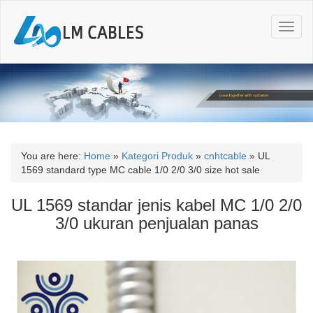
T
o
g
g
l
e
n
a
v
i
You are here:
Home
»
Kategori Produk
»
cnhtcable
»
UL
g
1569 standard type MC cable 1/0 2/0 3/0 size hot sale
a
t
UL 1569 standar jenis kabel MC 1/0 2/0
i
3/0 ukuran penjualan panas
o
n