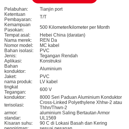
Pelabuhan:
Tianjin port
Ketentuan
T/T
Pembayaran:
Kemampuan
500 Kilometer/kilometer per Month
Pasokan:
Tempat asal:
Hebei China (daratan)
Nama merek:
REN Da
Nomor model:
MC kabel
Bahan isolasi:
PVC
Jenis:
Tegangan Rendah
Aplikasi:
Konstruksi
Bahan
Aluminium
konduktor:
Jaket:
PVC
nama produk:
LV kabel
tingkat
600 V
Tegangan:
konduktor:
8000 Seri Paduan Aluminium Konduktor
Cross-Linked Polyethylene Xhhw-2 atau
terisolasi:
Thhn/Thwn-2
armor:
aluminium Saling Bertautan Armor
standar:
UL1569
Kisaran suhu:
90 C di Lokasi Basah dan Kering
pengiriman:
sesuai pesanan