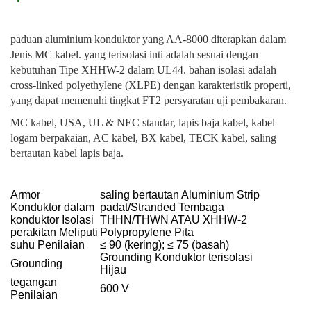
paduan aluminium konduktor yang AA-8000 diterapkan dalam
Jenis MC kabel. yang terisolasi inti adalah sesuai dengan
kebutuhan Tipe XHHW-2 dalam UL44. bahan isolasi adalah
cross-linked polyethylene (XLPE) dengan karakteristik properti,
yang dapat memenuhi tingkat FT2 persyaratan uji pembakaran.
MC kabel, USA, UL & NEC standar, lapis baja kabel, kabel
logam berpakaian, AC kabel, BX kabel, TECK kabel, saling
bertautan kabel lapis baja.
Armor
saling bertautan Aluminium Strip
Konduktor dalam
padat/Stranded Tembaga
konduktor Isolasi
THHN/THWN ATAU XHHW-2
perakitan Meliputi
Polypropylene Pita
suhu Penilaian
≤ 90 (kering); ≤ 75 (basah)
Grounding Konduktor terisolasi
Grounding
Hijau
tegangan
600 V
Penilaian