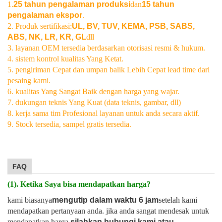
1.
25 tahun pengalaman produksi
dan
15 tahun
pengalaman ekspor
.
2. Produk sertifikasi:
UL, BV, TUV, KEMA, PSB, SABS,
ABS, NK, LR, KR, GL
dll
3. layanan OEM tersedia berdasarkan otorisasi resmi & hukum.
4. sistem kontrol kualitas Yang Ketat.
5. pengiriman Cepat dan umpan balik Lebih Cepat lead time dari
pesaing kami.
6. kualitas Yang Sangat Baik dengan harga yang wajar.
7. dukungan teknis Yang Kuat (data teknis, gambar, dll)
8. kerja sama tim Profesional layanan untuk anda secara aktif.
9. Stock tersedia, sampel gratis tersedia.
FAQ
(1). Ketika Saya bisa mendapatkan harga?
kami biasanya
mengutip dalam waktu 6 jam
setelah kami
mendapatkan pertanyaan anda. jika anda sangat mendesak untuk
mendapatkan harga,
silahkan hubungi kami atau