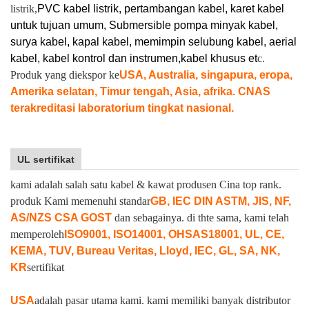
listrik,
PVC kabel listrik, pertambangan kabel, karet kabel
untuk tujuan umum, Submersible pompa minyak kabel,
surya kabel, kapal kabel, memimpin selubung kabel, aerial
kabel, kabel kontrol dan instrumen,
kabel khusus et
c.
Produk yang diekspor ke
USA, Australia, singapura, eropa,
Amerika selatan, Timur tengah, Asia, afrika. CNAS
terakreditasi laboratorium tingkat nasional.
UL sertifikat
kami adalah salah satu kabel & kawat produsen Cina top rank.
produk Kami memenuhi standar
GB, IEC DIN ASTM, JIS, NF,
AS/NZS CSA GOST
dan sebagainya. di thte sama, kami telah
memperoleh
ISO9001, ISO14001, OHSAS18001, UL, CE,
KEMA, TUV, Bureau Veritas, Lloyd, IEC, GL, SA, NK,
KR
sertifikat
USA
adalah pasar utama kami. kami memiliki banyak distributor