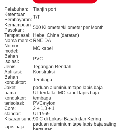
Pelabuhan:
Tianjin port
Ketentuan
T/T
Pembayaran:
Kemampuan
500 Kilometer/kilometer per Month
Pasokan:
Tempat asal:
Hebei China (daratan)
Nama merek:
RNE DA
Nomor
MC kabel
model:
Bahan
PVC
isolasi:
Jenis:
Tegangan Rendah
Aplikasi:
Konstruksi
Bahan
Tembaga
konduktor:
Jaket:
paduan aluminium tape lapis baja
nama:
UL terdaftar MC kabel lapis baja
konduktor:
tembaga
terisolasi:
PVC/nylon
Core:
2 + 1,3 + 1
standar:
UL1569
Kisaran suhu:
90 C di Lokasi Basah dan Kering
paduan aluminium tape lapis baja saling
lapis baja:
bertautan