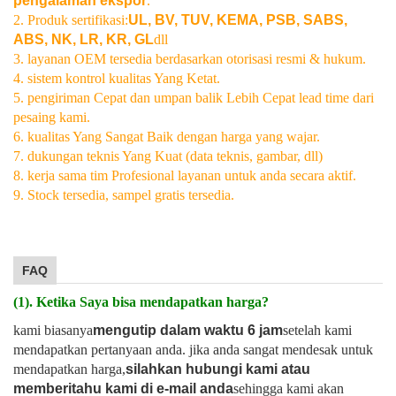
pengalaman ekspor
.
2. Produk sertifikasi:
UL, BV, TUV, KEMA, PSB, SABS,
ABS, NK, LR, KR, GL
dll
3. layanan OEM tersedia berdasarkan otorisasi resmi & hukum.
4. sistem kontrol kualitas Yang Ketat.
5. pengiriman Cepat dan umpan balik Lebih Cepat lead time dari
pesaing kami.
6. kualitas Yang Sangat Baik dengan harga yang wajar.
7. dukungan teknis Yang Kuat (data teknis, gambar, dll)
8. kerja sama tim Profesional layanan untuk anda secara aktif.
9. Stock tersedia, sampel gratis tersedia.
FAQ
(1). Ketika Saya bisa mendapatkan harga?
kami biasanya
mengutip dalam waktu 6 jam
setelah kami
mendapatkan pertanyaan anda. jika anda sangat mendesak untuk
mendapatkan harga,
silahkan hubungi kami atau
memberitahu kami di e-mail anda
sehingga kami akan