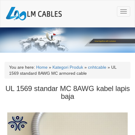
T
o
g
g
l
e
n
a
v
i
You are here:
Home
»
Kategori Produk
»
cnhtcable
»
UL
g
1569 standard 8AWG MC armored cable
a
t
UL 1569 standar MC 8AWG kabel lapis
i
baja
o
n