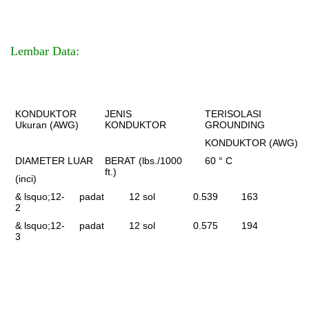
Lembar Data:
KONDUKTOR
JENIS
TERISOLASI
Ukuran (AWG)
KONDUKTOR
GROUNDING
KONDUKTOR (AWG)
DIAMETER LUAR
BERAT (lbs./1000
60 ° C
ft.)
(inci)
& lsquo;
12-
padat
12 sol
0.539
163
2
& lsquo;
12-
padat
12 sol
0.575
194
3