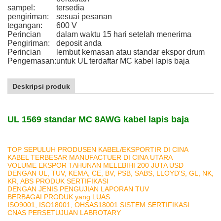
sampel:
tersedia
pengiriman:
sesuai pesanan
tegangan:
600 V
Perincian
dalam waktu 15 hari setelah menerima
Pengiriman:
deposit anda
Perincian
lembut kemasan atau standar ekspor drum
Pengemasan:
untuk UL terdaftar MC kabel lapis baja
Deskripsi produk
UL 1569 standar MC 8AWG kabel lapis baja
TOP SEPULUH PRODUSEN KABEL/EKSPORTIR DI CINA
KABEL TERBESAR MANUFACTUER DI CINA UTARA
VOLUME EKSPOR TAHUNAN MELEBIHI 200 JUTA USD
DENGAN UL, TUV, KEMA, CE, BV, PSB, SABS, LLOYD'S, GL, NK,
KR, ABS PRODUK SERTIFIKASI
DENGAN JENIS PENGUJIAN LAPORAN TUV
BERBAGAI PRODUK yang LUAS
ISO9001, ISO18001, OHSAS18001 SISTEM SERTIFIKASI
CNAS PERSETUJUAN LABROTARY