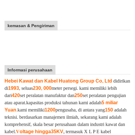
kemasan & Pengiriman
Informasi perusahaan
Hebei Kawat dan Kabel Huatong Group Co, Ltd
didirikan
di
1993
, seluas
230, 000
meter persegi. kami memiliki lebih
dari
420
set peralatan manufaktur dan
250
set peralatan pengujian
atau aparat.
kapasitas produksi tahunan kami adalah
5 miliar
Yuan
.
kami memiliki
1200
pengusaha, di antara yang
150
adalah
teknisi. berdasarkan manajemen ilmiah, sekarang kami adalah
komprehensif, skala besar perusahaan dalam industri kawat dan
kabel.
V
oltage hingga
35KV
,
termasuk X L P E kabel