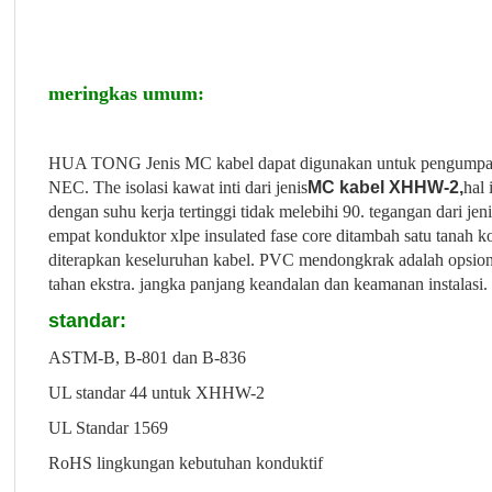
meringkas umum:
HUA TONG Jenis MC kabel dapat digunakan untuk pengumpan da
NEC. The isolasi kawat inti dari jenis
MC kabel XHHW-2,
hal
dengan suhu kerja tertinggi tidak melebihi 90. tegangan dari jen
empat konduktor xlpe insulated fase core ditambah satu tanah k
diterapkan keseluruhan kabel. PVC mendongkrak adalah opsio
tahan ekstra. jangka panjang keandalan dan keamanan instalasi.
standar:
ASTM-B, B-801 dan B-836
UL standar 44 untuk XHHW-2
UL Standar 1569
RoHS lingkungan kebutuhan konduktif