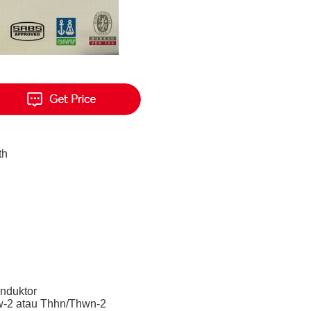
th
nduktor
w-2 atau Thhn/Thwn-2