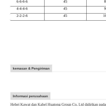
6-6-6-6
45
8
4-4-4-6
45
9
2-2-2-6
45
1
kemasan & Pengiriman
Informasi perusahaan
Hebei Kawat dan Kabel Huatong Group Co, Ltd didirikan pada 19