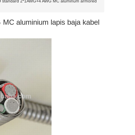
9 standard 2*1AWG+4 AWG MC aluminum armored
MC aluminium lapis baja kabel