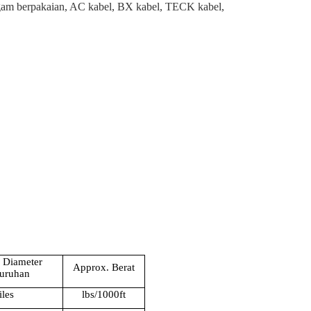
ogam berpakaian, AC kabel, BX kabel, TECK kabel,
 Diameter
Approx. Berat
luruhan
iles
lbs/1000ft