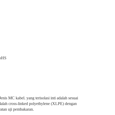
RoHS
s MC kabel. yang terisolasi inti adalah sesuai
lah cross-linked polyethylene (XLPE) dengan
ratan uji pembakaran.