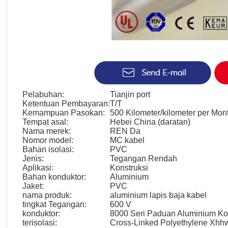
Pelabuhan:
Tianjin port
Ketentuan Pembayaran:
T/T
Kemampuan Pasokan:
500 Kilometer/kilometer per Mon
Tempat asal:
Hebei China (daratan)
Nama merek:
REN Da
Nomor model:
MC kabel
Bahan isolasi:
PVC
Jenis:
Tegangan Rendah
Aplikasi:
Konstruksi
Bahan konduktor:
Aluminium
Jaket:
PVC
nama produk:
aluminium lapis baja kabel
tingkat Tegangan:
600 V
konduktor:
8000 Seri Paduan Aluminium Ko
terisolasi:
Cross-Linked Polyethylene Xhh