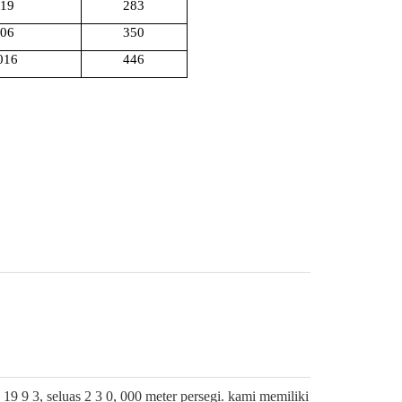
19
283
06
350
016
446
 9 3, seluas 2 3 0, 000 meter persegi. kami memiliki