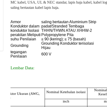
MC kabel, USA, UL & NEC standar, lapis baja kabel, kabel l
saling bertautan kabel lapis baja.
Armor
saling bertautan Aluminium Strip
Konduktor dalam
padat/Stranded Tembaga
konduktor Isolasi
THHN/THWN ATAU XHHW-2
perakitan Meliputi
Polypropylene Pita
suhu Penilaian
≤ 90 (kering); ≤ 75 (basah)
Grounding Konduktor terisolasi
Grounding
Hijau
tegangan
600 V
Penilaian
Lembar Data:
Nominal
Nominal Ketebalan isolasi
konduktor Ukuran (AWG,
Kese
Kcmil)
inch
m