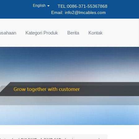
English
TEL:0086-371-55367868
Email:
info2@lmcables.com
rusahaan
Kategori Produk
Berita
Kontak