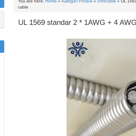
You are here:
Home
»
Kategori Produk
»
cnhtcable
»
UL 156
cable
UL 1569 standar 2 * 1AWG + 4 AWG 