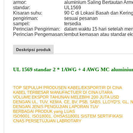
armor:
aluminium Saling Bertautan Arm
standar:
UL1569
Kisaran suhu:
90 C di Lokasi Basah dan Kerin
pengiriman:
sesuai pesanan
sampel:
tersedia
Perincian Pengiriman:
dalam waktu 15 hari setelah me
Perincian Pengemasan:
lembut kemasan atau standar eks
Deskripsi produk
UL 1569 standar 2 * 1AWG + 4 AWG MC aluminium 
TOP SEPULUH PRODUSEN KABEL/EKSPORTIR DI CINA
KABEL TERBESAR MANUFACTUER DI CINA UTARA
VOLUME EKSPOR TAHUNAN MELEBIHI 200 JUTA USD
DENGAN UL, TUV, KEMA, CE, BV, PSB, SABS, LLOYD'S, GL, 
DENGAN JENIS PENGUJIAN LAPORAN TUV
BERBAGAI PRODUK yang LUAS
ISO9001, ISO18001, OHSAS18001 SISTEM SERTIFIKASI
CNAS PERSETUJUAN LABROTARY