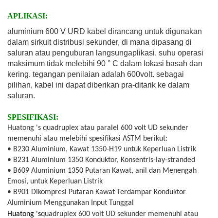
APLIKASI:
aluminium 600 V URD kabel dirancang untuk digunakan
dalam sirkuit distribusi sekunder, di mana dipasang di
saluran atau penguburan langsung
aplikasi. suhu operasi
maksimum tidak melebihi 90 ° C dalam lokasi basah dan
kering. tegangan penilaian adalah 600
volt. sebagai
pilihan, kabel ini dapat diberikan pra-ditarik ke dalam
saluran.
SPESIFIKASI:
Huatong 's quadruplex atau paralel 600 volt UD sekunder
memenuhi atau melebihi spesifikasi ASTM berikut:
• B230 Aluminium, Kawat 1350-H19 untuk Keperluan Listrik
• B231 Aluminium 1350 Konduktor, Konsentris-lay-stranded
• B609 Aluminium 1350 Putaran Kawat, anil dan Menengah
Emosi, untuk Keperluan Listrik
• B901 Dikompresi Putaran Kawat Terdampar Konduktor
Aluminium Menggunakan Input Tunggal
Huatong 's
quadruplex 600 volt UD sekunder memenuhi atau