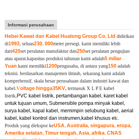
Informasi perusahaan
Hebei Kawat dan Kabel Huatong Group Co, Ltd
didirikan
di
1993
, seluas
230, 000
meter persegi. kami memiliki lebih
dari
420
set peralatan manufaktur dan
250
set peralatan pengujian
atau aparat.
kapasitas produksi tahunan kami adalah
5 miliar
Yuan
.
kami memiliki
1200
pengusaha, di antara yang
150
adalah
teknisi. berdasarkan manajemen ilmiah, sekarang kami adalah
komprehensif, skala besar perusahaan dalam industri kawat dan
kabel.
V
oltage hingga
35KV
,
termasuk X L P E kabel
listrik,
PVC kabel listrik, pertambangan kabel, karet kabel
untuk tujuan umum, Submersible pompa minyak kabel,
surya kabel, kapal kabel, memimpin selubung kabel, aerial
kabel, kabel kontrol dan instrumen,
kabel khusus et
c.
Produk yang diekspor ke
USA, Australia, singapura, eropa,
Amerika selatan, Timur tengah, Asia, afrika. CNAS