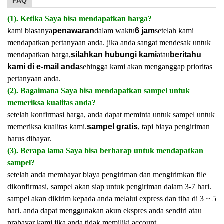
FAQ
(1). Ketika Saya bisa mendapatkan harga?
kami biasanya
penawaran
dalam waktu
6 jam
setelah kami
mendapatkan pertanyaan anda. jika anda sangat mendesak untuk
mendapatkan harga,
silahkan hubungi kami
atau
beritahu
kami di e-mail anda
sehingga kami akan menganggap prioritas
pertanyaan anda.
(2). Bagaimana Saya bisa mendapatkan sampel untuk
memeriksa kualitas anda?
setelah konfirmasi harga, anda dapat meminta untuk sampel untuk
memeriksa kualitas kami.
sampel gratis
, tapi biaya pengiriman
harus dibayar.
(3). Berapa lama Saya bisa berharap untuk mendapatkan
sampel?
setelah anda membayar biaya pengiriman dan mengirimkan file
dikonfirmasi, sampel akan siap untuk pengiriman dalam 3-7 hari.
sampel akan dikirim kepada anda melalui express dan tiba di 3 ~ 5
hari. anda dapat menggunakan akun ekspres anda sendiri atau
prabayar kami jika anda tidak memiliki account.