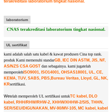
terakreditasi laboratorium tingkat nasional.
laboratorium
CNAS terakreditasi laboratorium tingkat nasional.
UL sertifikat
kami adalah salah satu kabel & kawat produsen Cina top rank.
produk Kami memenuhi standar
GB, IEC DIN ASTM, JIS, NF,
AS/NZS CSA GOST
dan sebagainya. kami juga
telah
memperoleh
ISO9001, ISO14001, OHSAS18001, UL, CE,
KEMA, TUV, SABS, PBS,
Bureau Veritas, Lloyd, GL, NK,
KR
sertifikasi.
W
e
telah memperoleh UL sertifikasi untuk
TC kabel, DLO
kabel, RHH/RHW/RHW-2, XHHW/XHHW-2/SIS, THHN,
SER/SEU/DIGUNAKAN, MV-90/MV-105, MC kabel, kabel