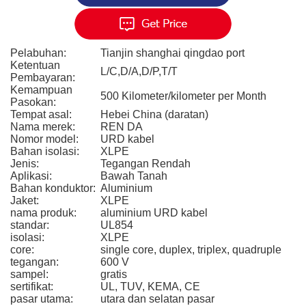
Pelabuhan:
Tianjin shanghai qingdao port
Ketentuan
L/C,D/A,D/P,T/T
Pembayaran:
Kemampuan
500 Kilometer/kilometer per Month
Pasokan:
Tempat asal:
Hebei China (daratan)
Nama merek:
REN DA
Nomor model:
URD kabel
Bahan isolasi:
XLPE
Jenis:
Tegangan Rendah
Aplikasi:
Bawah Tanah
Bahan konduktor:
Aluminium
Jaket:
XLPE
nama produk:
aluminium URD kabel
standar:
UL854
isolasi:
XLPE
core:
single core, duplex, triplex, quadruple
tegangan:
600 V
sampel:
gratis
sertifikat:
UL, TUV, KEMA, CE
pasar utama:
utara dan selatan pasar