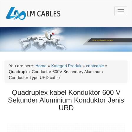
T
o
g
g
l
e
n
a
v
i
You are here:
Home
»
Kategori Produk
»
cnhtcable
»
g
Quadruplex Conductor 600V Secondary Aluminum
a
Conductor Type URD cable
t
i
Quadruplex kabel Konduktor 600 V
o
Sekunder Aluminium Konduktor Jenis
n
URD