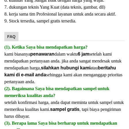
6. kualitas Yang Sangat Baik dengan harga yang wajar.
7. dukungan teknis Yang Kuat (data teknis, gambar, dll)
8. kerja sama tim Profesional layanan untuk anda secara aktif.
9. Stock tersedia, sampel gratis tersedia.
FAQ
(1). Ketika Saya bisa mendapatkan harga?
kami biasanya
penawaran
dalam waktu
6 jam
setelah kami
mendapatkan pertanyaan anda. jika anda sangat mendesak untuk
mendapatkan harga,
silahkan hubungi kami
atau
beritahu
kami di e-mail anda
sehingga kami akan menganggap prioritas
pertanyaan anda.
(2). Bagaimana Saya bisa mendapatkan sampel untuk
memeriksa kualitas anda?
setelah konfirmasi harga, anda dapat meminta untuk sampel untuk
memeriksa kualitas kami.
sampel gratis
, tapi biaya pengiriman
harus dibayar.
(3). Berapa lama Saya bisa berharap untuk mendapatkan