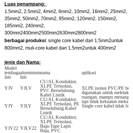
Luas penampang:
1.5mm
2
, 2.5mm
2
, 4mm
2
, 6mm
2
, 10mm
2
, 16mm
2
, 25mm
2
,
35mm
2
, 50mm
2
, 70mm
2
, 95mm
2
, 120mm
2
, 150mm
2
,
185mm
2
, 240mm
2
,
300mm
2
400mm
2
500mm
2
630mm
2
800mm
2
berbagai produksi
: single core kabel dari 1.5mm
2
untuk
800mm
2
, muli-core kabel dari 1.5mm
2
untuk 400mm
2
jenis dan Nama:
Model
tembaga
aluminium
nama
aplikasi
Inti
Inti
CU/AL Konduktor,
XLPE Terisolasi,
YJV
YJLV
XLPE isolasi PVC/PE berse
PVC Berselubung
digunakan untuk meletakka
Kabel Listrik
ruangan. mampu menanggung 
CU/AL Konduktor,
tapi tidak kekuatan mekani
XLPE Terisolasi, PE
YJY
YJLY
Single core kabel tidak bis
Berselubung Kabel
Listrik
CU/AL Konduktor,
XLPE Terisolasi,
Baja-Tape Lapis
YJV22
YJLV22
Baja, PVC