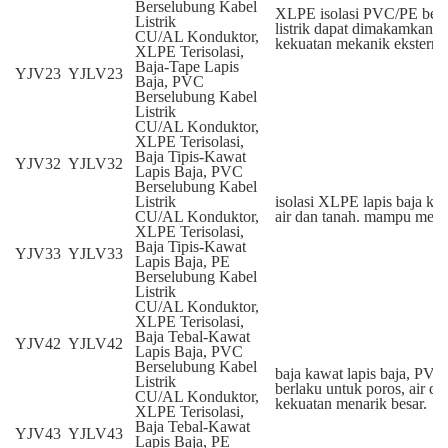
Berselubung Kabel
XLPE isolasi PVC/PE berse
Listrik
listrik dapat dimakamkan
CU/AL Konduktor,
kekuatan mekanik eksternal
XLPE Terisolasi,
Baja-Tape Lapis
YJV23
YJLV23
Baja, PVC
Berselubung Kabel
Listrik
CU/AL Konduktor,
XLPE Terisolasi,
Baja Tipis-Kawat
YJV32
YJLV32
Lapis Baja, PVC
Berselubung Kabel
Listrik
isolasi XLPE lapis baja kab
CU/AL Konduktor,
air dan tanah. mampu men
XLPE Terisolasi,
Baja Tipis-Kawat
YJV33
YJLV33
Lapis Baja, PE
Berselubung Kabel
Listrik
CU/AL Konduktor,
XLPE Terisolasi,
Baja Tebal-Kawat
YJV42
YJLV42
Lapis Baja, PVC
Berselubung Kabel
baja kawat lapis baja, PV
Listrik
berlaku untuk poros, air 
CU/AL Konduktor,
kekuatan menarik besar.
XLPE Terisolasi,
Baja Tebal-Kawat
YJV43
YJLV43
Lapis Baja, PE