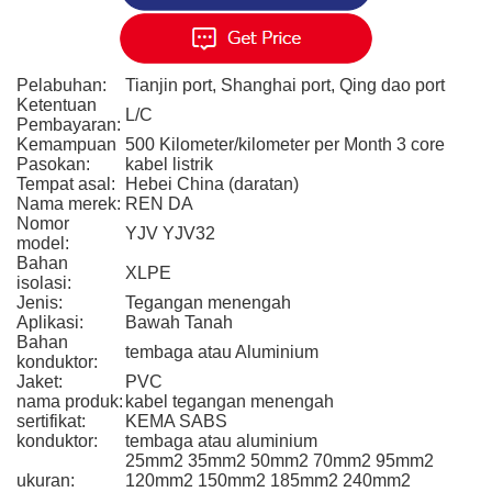
Pelabuhan:
Tianjin port, Shanghai port, Qing dao port
Ketentuan
L/C
Pembayaran:
Kemampuan
500 Kilometer/kilometer per Month 3 core
Pasokan:
kabel listrik
Tempat asal:
Hebei China (daratan)
Nama merek:
REN DA
Nomor
YJV YJV32
model:
Bahan
XLPE
isolasi:
Jenis:
Tegangan menengah
Aplikasi:
Bawah Tanah
Bahan
tembaga atau Aluminium
konduktor:
Jaket:
PVC
nama produk:
kabel tegangan menengah
sertifikat:
KEMA SABS
konduktor:
tembaga atau aluminium
25mm2 35mm2 50mm2 70mm2 95mm2
ukuran:
120mm2 150mm2 185mm2 240mm2