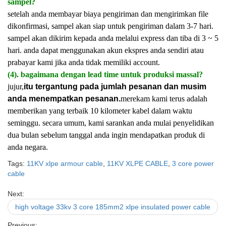
sampel?
setelah anda membayar biaya pengiriman dan mengirimkan file
dikonfirmasi, sampel akan siap untuk pengiriman dalam 3-7 hari.
sampel akan dikirim kepada anda melalui express dan tiba di 3 ~ 5
hari. anda dapat menggunakan akun ekspres anda sendiri atau
prabayar kami jika anda tidak memiliki account.
(4). bagaimana dengan lead time untuk produksi massal?
jujur,
itu tergantung pada jumlah pesanan dan musim
anda menempatkan pesanan.
merekam kami terus adalah
memberikan yang terbaik 10 kilometer kabel dalam waktu
seminggu. secara umum, kami sarankan anda mulai penyelidikan
dua bulan sebelum tanggal anda ingin mendapatkan produk di
anda negara.
Tags:
11KV xlpe armour cable
,
11KV XLPE CABLE
,
3 core power
cable
Next:
high voltage 33kv 3 core 185mm2 xlpe insulated power cable
Previous: