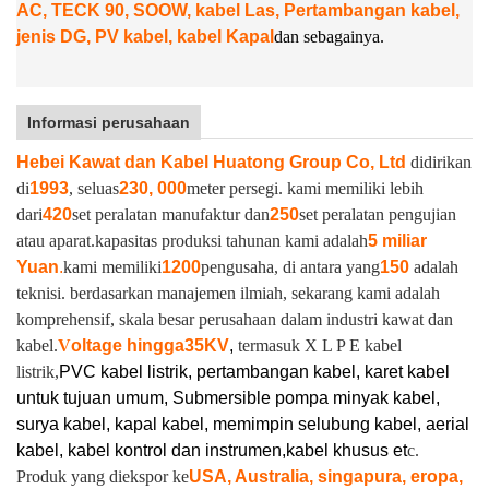
AC, TECK 90, SOOW, kabel Las, Pertambangan kabel,
jenis DG, PV kabel, kabel Kapal
dan sebagainya.
Informasi perusahaan
Hebei Kawat dan Kabel Huatong Group Co, Ltd
didirikan
di
1993
, seluas
230, 000
meter persegi. kami memiliki lebih
dari
420
set peralatan manufaktur dan
250
set peralatan pengujian
atau aparat.
kapasitas produksi tahunan kami adalah
5 miliar
Yuan
.
kami memiliki
1200
pengusaha, di antara yang
150
adalah
teknisi. berdasarkan manajemen ilmiah, sekarang kami adalah
komprehensif, skala besar perusahaan dalam industri kawat dan
kabel.
V
oltage hingga
35KV
,
termasuk X L P E kabel
listrik,
PVC kabel listrik, pertambangan kabel, karet kabel
untuk tujuan umum, Submersible pompa minyak kabel,
surya kabel, kapal kabel, memimpin selubung kabel, aerial
kabel, kabel kontrol dan instrumen,
kabel khusus et
c.
Produk yang diekspor ke
USA, Australia, singapura, eropa,