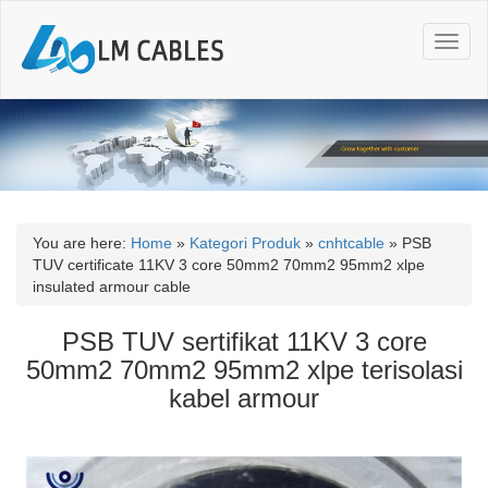
T
o
g
g
l
e
n
a
v
i
You are here:
Home
»
Kategori Produk
»
cnhtcable
»
PSB
g
TUV certificate 11KV 3 core 50mm2 70mm2 95mm2 xlpe
a
insulated armour cable
t
i
PSB TUV sertifikat 11KV 3 core
o
50mm2 70mm2 95mm2 xlpe terisolasi
n
kabel armour