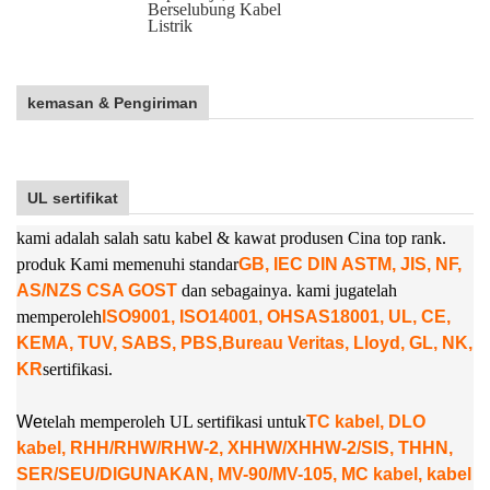
Berselubung Kabel
Listrik
kemasan & Pengiriman
UL sertifikat
kami adalah salah satu kabel & kawat produsen Cina top rank.
produk Kami memenuhi standar
GB, IEC DIN ASTM, JIS, NF,
AS/NZS CSA GOST
dan sebagainya. kami juga
telah
memperoleh
ISO9001, ISO14001, OHSAS18001, UL, CE,
KEMA, TUV, SABS, PBS,
Bureau Veritas, Lloyd, GL, NK,
KR
sertifikasi.
W
e
telah memperoleh UL sertifikasi untuk
TC kabel, DLO
kabel, RHH/RHW/RHW-2, XHHW/XHHW-2/SIS, THHN,
SER/SEU/DIGUNAKAN, MV-90/MV-105, MC kabel, kabel