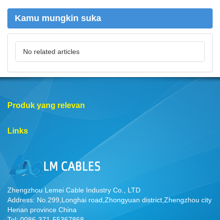
Kamu mungkin suka
No related articles
Produk yang relevan
Links
Zhengzhou Lemei Cable Industry Co., LTD
Address: No.299,Longhai road,Zhongyuan district,Zhengzhou city
Henan province China
Tel: 0086-371-55367868