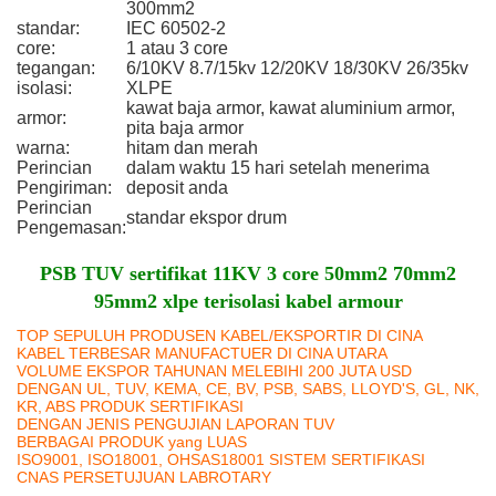
300mm2
standar:
IEC 60502-2
core:
1 atau 3 core
tegangan:
6/10KV 8.7/15kv 12/20KV 18/30KV 26/35kv
isolasi:
XLPE
kawat baja armor, kawat aluminium armor,
armor:
pita baja armor
warna:
hitam dan merah
Perincian
dalam waktu 15 hari setelah menerima
Pengiriman:
deposit anda
Perincian
standar ekspor drum
Pengemasan:
PSB TUV sertifikat 11KV 3 core 50mm2 70mm2
95mm2 xlpe terisolasi kabel armour
TOP SEPULUH PRODUSEN KABEL/EKSPORTIR DI CINA
KABEL TERBESAR MANUFACTUER DI CINA UTARA
VOLUME EKSPOR TAHUNAN MELEBIHI 200 JUTA USD
DENGAN UL, TUV, KEMA, CE, BV, PSB, SABS, LLOYD'S, GL, NK,
KR, ABS PRODUK SERTIFIKASI
DENGAN JENIS PENGUJIAN LAPORAN TUV
BERBAGAI PRODUK yang LUAS
ISO9001, ISO18001, OHSAS18001 SISTEM SERTIFIKASI
CNAS PERSETUJUAN LABROTARY