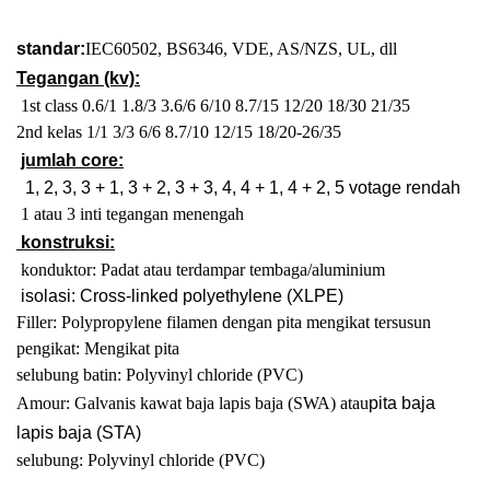
standar:
IEC60502, BS6346, VDE, AS/NZS, UL, dll
Tegangan (kv):
1st class 0.6/1 1.8/3 3.6/6 6/10 8.7/15 12/20 18/30 21/35
2nd kelas 1/1 3/3 6/6 8.7/10 12/15 18/20-26/35
jumlah core:
1, 2, 3, 3 + 1, 3 + 2, 3 + 3, 4, 4 + 1, 4 + 2, 5 votage rendah
1 atau 3 inti tegangan menengah
konstruksi:
konduktor: Padat atau terdampar tembaga/aluminium
isolasi: Cross-linked polyethylene (XLPE)
Filler: Polypropylene filamen dengan pita mengikat tersusun
pengikat: Mengikat pita
selubung batin: Polyvinyl chloride (PVC)
Amour: Galvanis kawat baja lapis baja (SWA) atau
pita baja
lapis baja (STA)
selubung: Polyvinyl chloride (PVC)