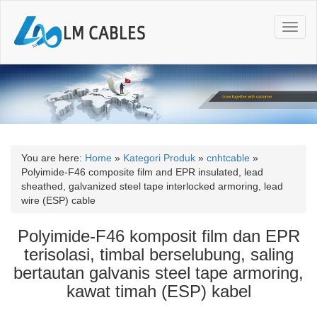
T
o
g
g
l
e
n
a
v
i
You are here:
Home
»
Kategori Produk
»
cnhtcable
»
g
Polyimide-F46 composite film and EPR insulated, lead
a
sheathed, galvanized steel tape interlocked armoring, lead
t
wire (ESP) cable
i
o
Polyimide-F46 komposit film dan EPR
n
terisolasi, timbal berselubung, saling
bertautan galvanis steel tape armoring,
kawat timah (ESP) kabel