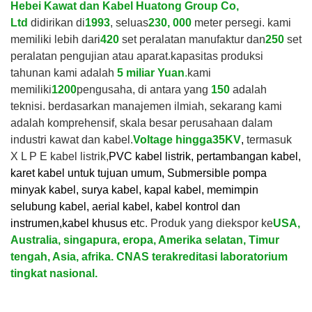
Hebei Kawat dan Kabel Huatong Group Co,
Ltd
didirikan di
1993
, seluas
230, 000
meter persegi. kami
memiliki lebih dari
420
set peralatan manufaktur dan
250
set
peralatan pengujian atau aparat.
kapasitas produksi
tahunan kami adalah
5 miliar Yuan
.
kami
memiliki
1200
pengusaha, di antara yang
150
adalah
teknisi. berdasarkan manajemen ilmiah, sekarang kami
adalah komprehensif, skala besar perusahaan dalam
industri kawat dan kabel.
V
oltage hingga
35KV
,
termasuk
X L P E kabel listrik,
PVC kabel listrik, pertambangan kabel,
karet kabel untuk tujuan umum, Submersible pompa
minyak kabel, surya kabel, kapal kabel, memimpin
selubung kabel, aerial kabel, kabel kontrol dan
instrumen,
kabel khusus et
c. Produk yang diekspor ke
USA,
Australia, singapura, eropa, Amerika selatan, Timur
tengah, Asia, afrika. CNAS terakreditasi laboratorium
tingkat nasional.