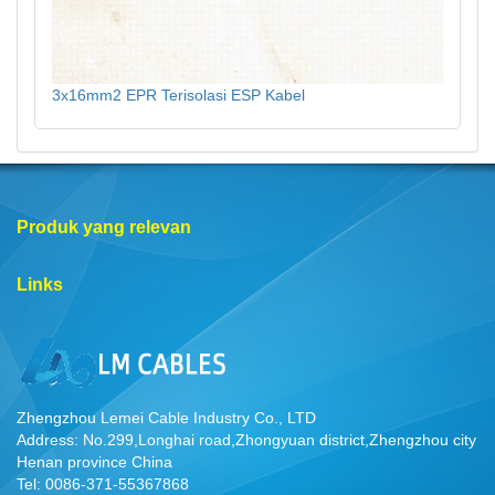
3x16mm2 EPR Terisolasi ESP Kabel
Produk yang relevan
Links
Zhengzhou Lemei Cable Industry Co., LTD
Address: No.299,Longhai road,Zhongyuan district,Zhengzhou city
Henan province China
Tel: 0086-371-55367868