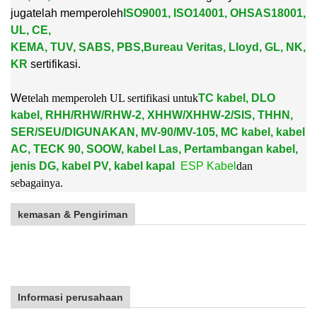
juga
telah memperoleh
ISO9001, ISO14001, OHSAS18001,
UL, CE,
KEMA, TUV, SABS, PBS,
Bureau Veritas, Lloyd, GL, NK,
KR
sertifikasi.
W
e
telah memperoleh UL sertifikasi untuk
TC kabel, DLO
kabel, RHH/RHW/RHW-2, XHHW/XHHW-2/SIS, THHN,
SER/SEU/DIGUNAKAN, MV-90/MV-105, MC kabel, kabel
AC, TECK 90, SOOW, kabel Las, Pertambangan kabel,
jenis DG, kabel PV, kabel kapal
ESP Kabel
dan
sebagainya.
kemasan & Pengiriman
Informasi perusahaan