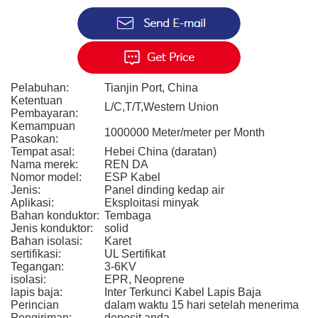
Pelabuhan:
Tianjin Port, China
Ketentuan
L/C,T/T,Western Union
Pembayaran:
Kemampuan
1000000 Meter/meter per Month
Pasokan:
Tempat asal:
Hebei China (daratan)
Nama merek:
REN DA
Nomor model:
ESP Kabel
Jenis:
Panel dinding kedap air
Aplikasi:
Eksploitasi minyak
Bahan konduktor:
Tembaga
Jenis konduktor:
solid
Bahan isolasi:
Karet
sertifikasi:
UL Sertifikat
Tegangan:
3-6KV
isolasi:
EPR, Neoprene
lapis baja:
Inter Terkunci Kabel Lapis Baja
Perincian
dalam waktu 15 hari setelah menerima
Pengiriman:
deposit anda