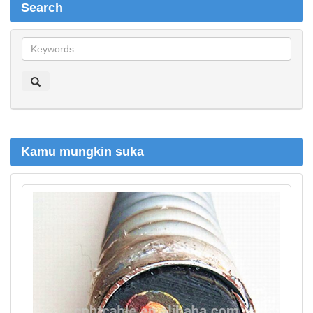
Search
S
e
a
r
c
h
Kamu mungkin suka