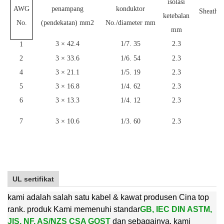
isolasi
AWG
penampang
konduktor
Sheath K
ketebalan
m
No.
(pendekatan) mm2
No./diameter mm
mm
3 × 42.4
1/7. 35
2.3
1
1
2
3 × 33.6
1/6. 54
2.3
1
4
3 × 21.1
1/5. 19
2.3
1
5
3 × 16.8
1/4. 62
2.3
1
6
3 × 13.3
1/4. 12
2.3
1
7
3 × 10.6
1/3. 60
2.3
1
UL sertifikat
kami adalah salah satu kabel & kawat produsen Cina top
rank. produk Kami memenuhi standar
GB, IEC DIN ASTM,
JIS, NF, AS/NZS CSA GOST
dan sebagainya. kami