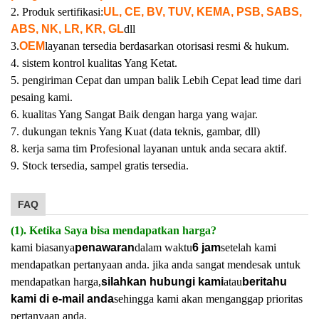
2. Produk sertifikasi:
UL, CE, BV, TUV, KEMA, PSB, SABS,
ABS, NK, LR, KR, GL
dll
3.
OEM
layanan tersedia berdasarkan otorisasi resmi & hukum.
4. sistem kontrol kualitas Yang Ketat.
5. pengiriman Cepat dan umpan balik Lebih Cepat lead time dari
pesaing kami.
6. kualitas Yang Sangat Baik dengan harga yang wajar.
7. dukungan teknis Yang Kuat (data teknis, gambar, dll)
8. kerja sama tim Profesional layanan untuk anda secara aktif.
9. Stock tersedia, sampel gratis tersedia.
FAQ
(1). Ketika Saya bisa mendapatkan harga?
kami biasanya
penawaran
dalam waktu
6 jam
setelah kami
mendapatkan pertanyaan anda. jika anda sangat mendesak untuk
mendapatkan harga,
silahkan hubungi kami
atau
beritahu
kami di e-mail anda
sehingga kami akan menganggap prioritas
pertanyaan anda.