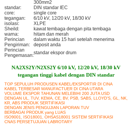
300mm2
standar:
DIN standar IEC
core:
single core
tegangan:
6/10 kV, 12/20 kV, 18/30 kV
isolasi:
XLPE
Sheild:
kawat tembaga dengan pita tembaga
warna:
hitam dan merah
Perincian
dalam waktu 15 hari setelah menerima
Pengiriman:
deposit anda
Perincian
standar ekspor drum
Pengemasan:
NA2XS2Y/N2XS2Y 6/10 kV, 12/20 kV, 18/30 kV
tegangan tinggi kabel dengan DIN standar
TOP SEPULUH PRODUSEN KABEL/EKSPORTIR DI CINA
KABEL TERBESAR MANUFACTUER DI CINA UTARA
VOLUME EKSPOR TAHUNAN MELEBIHI 200 JUTA USD
DENGAN UL, TUV, KEMA, CE, BV, PSB, SABS, LLOYD'S, GL, NK,
KR, ABS PRODUK SERTIFIKASI
DENGAN JENIS PENGUJIAN LAPORAN TUV
BERBAGAI PRODUK yang LUAS
ISO9001, ISO18001, OHSAS18001 SISTEM SERTIFIKASI
CNAS PERSETUJUAN LABROTARY