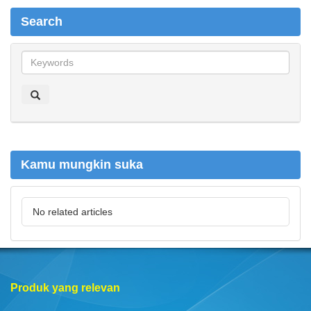
Search
S
e
a
r
c
h
Kamu mungkin suka
No related articles
Produk yang relevan