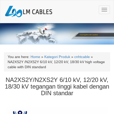
T
o
g
g
l
e
n
a
v
i
You are here:
Home
»
Kategori Produk
»
cnhtcable
»
g
NA2XS2Y /N2XS2Y 6/10 kV, 12/20 kV, 18/30 kV high voltage
a
cable with DIN standard
t
i
NA2XS2Y/N2XS2Y 6/10 kV, 12/20 kV,
o
18/30 kV tegangan tinggi kabel dengan
n
DIN standar