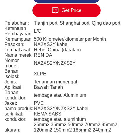
Pelabuhan:
Tianjin port, Shanghai port, Qing dao port
Ketentuan
L/C
Pembayaran:
Kemampuan
500 Kilometer/kilometer per Month
Pasokan:
NA2XS2Y kabel
Tempat asal:
Hebei China (daratan)
Nama merek:
REN DA
Nomor
NA2XS2Y/N2XS2Y
model:
Bahan
XLPE
isolasi:
Jenis:
Tegangan menengah
Aplikasi:
Bawah Tanah
Bahan
tembaga atau Aluminium
konduktor:
Jaket:
PVC
nama produk:
NA2XS2Y/N2XS2Y kabel
sertifikat:
KEMA SABS
konduktor:
tembaga atau aluminium
25mm2 35mm2 50mm2 70mm2 95mm2
ukuran:
120mm2 150mm2 185mm2 240mm2