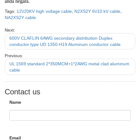
anda negara.
Tags:
12\/20KV high voltage cable
,
N2XS2Y 6\/10 kV cable
,
NA2XS2Y cable
Next:
600V CLAFLIN 6AWG secondary distribution Duplex
conductor type UD 1350-H19 Aluminum conductor cable
Previous:
UL 1569 standard 2*350MCM+1*2AWG metal clad aluminum
cable
Contact us
Name
Email