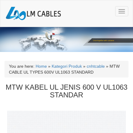
T
o
g
g
l
e
n
a
v
i
You are here:
Home
»
Kategori Produk
»
cnhtcable
»
MTW
g
CABLE UL TYPES 600V UL1063 STANDARD
a
t
MTW KABEL UL JENIS 600 V UL1063
i
STANDAR
o
n