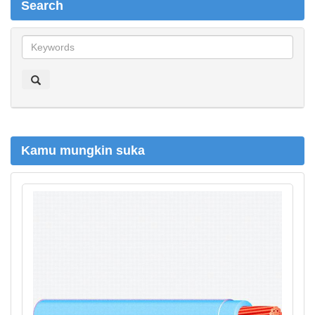
Search
S
e
a
r
c
h
Kamu mungkin suka