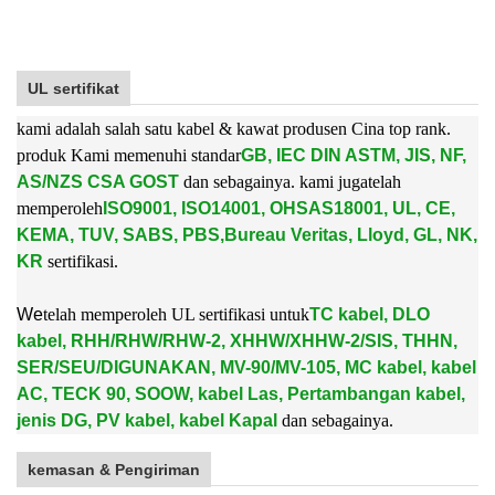
UL sertifikat
kami adalah salah satu kabel & kawat produsen Cina top rank.
produk Kami memenuhi standar
GB, IEC DIN ASTM, JIS, NF,
AS/NZS CSA GOST
dan sebagainya. kami juga
telah
memperoleh
ISO9001, ISO14001, OHSAS18001, UL, CE,
KEMA, TUV, SABS, PBS,
Bureau Veritas, Lloyd, GL, NK,
KR
sertifikasi.
W
e
telah memperoleh UL sertifikasi untuk
TC kabel, DLO
kabel, RHH/RHW/RHW-2, XHHW/XHHW-2/SIS, THHN,
SER/SEU/DIGUNAKAN, MV-90/MV-105, MC kabel, kabel
AC, TECK 90, SOOW, kabel Las, Pertambangan kabel,
jenis DG, PV kabel, kabel Kapal
dan sebagainya.
kemasan & Pengiriman