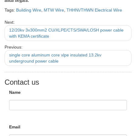
anda negara.
Tags:
Building Wire
,
MTW Wire
,
THHN\/THWN Electrical Wire
Next:
12/20kv 3x300mm2 CU/XLPE/CTS/SWA/LOSH power cable
with KEMA certificate
Previous:
single core aluminum core xlpe insulated 13.2kv
underground power cable
Contact us
Name
Email