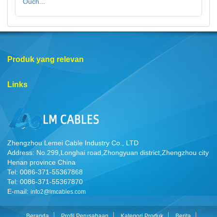
Ouch...
Produk yang relevan
Links
Zhengzhou Lemei Cable Industry Co., LTD
Address: No.299,Longhai road,Zhongyuan district,Zhengzhou city
Henan province China
Tel: 0086-371-55367868
Tel: 0086-371-55367870
E-mail:
info2@lmcables.com
Beranda
Profil Perusahaan
Kategori Produk
Berita