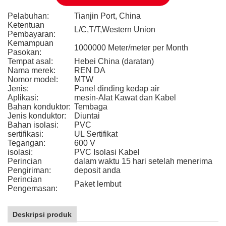
Pelabuhan:
Tianjin Port, China
Ketentuan
L/C,T/T,Western Union
Pembayaran:
Kemampuan
1000000 Meter/meter per Month
Pasokan:
Tempat asal:
Hebei China (daratan)
Nama merek:
REN DA
Nomor model:
MTW
Jenis:
Panel dinding kedap air
Aplikasi:
mesin-Alat Kawat dan Kabel
Bahan konduktor:
Tembaga
Jenis konduktor:
Diuntai
Bahan isolasi:
PVC
sertifikasi:
UL Sertifikat
Tegangan:
600 V
isolasi:
PVC Isolasi Kabel
Perincian
dalam waktu 15 hari setelah menerima
Pengiriman:
deposit anda
Perincian
Paket lembut
Pengemasan:
Deskripsi produk