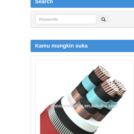
Search
S
e
a
r
c
Kamu mungkin suka
h