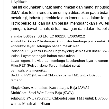
1 Aplikasi:
hal ini digunakan untuk mengirimkan dan mendistribusikan
35kV atau lebih rendah. umumnya diterapkan pada bidan
metalurgi, industri petrokimia dan komunikasi dalam len
listrik berisolasi dan dalam parsial menggantikan PVC ter
jaringan, bawah tanah, di luar ruangan dan dalam kabel 
standar:
BS6622, BS EN/IEC 60228, IEC60502.2
konduktor
: kelas 2 terdampar konduktor tembaga polos untuk
konduktor layar
: setengah bahan melakukan
isolasi:
XLPE (Cross-Linked Polyethylene) Jenis GP8 untuk BS7
isolasi Layar
: setengah bahan melakukan
Layar logam:
individu dan tembaga keseluruhan layar rekaman
Filler:
PET (Polyethylene Terephthalate) serat
pemisah:
pita mengikat
Bedding:
PVC (Polyvinyl Chloride) Jenis TM1 untuk BS7655
tameng:
Single Core: Aluminium Kawat Lapis Baja (AWA)
MultiCore: Steel Wire Lapis Baja (SWA)
selubung: PVC (Polyvinyl Chloride) Jenis TM1 untuk BS7655
warna: Merah atau Hitam