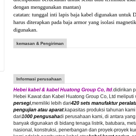
dengan menggunakan mantan)
catatan: tunggal inti lapis baja kabel digunakan untuk
harus diterapkan pada baja armor yang isolasi magneti
digunakan.
kemasan & Pengiriman
Informasi perusahaan
Hebei kabel & kabel Huatong Group Co, ltd
.
didirikan 
Hebei Kawat dan Kabel Huatong Group Co, Ltd meliputi w
persegi
,
memiliki lebih dari
420 sets manufaktur peralat
pengujian atau aparat
.
kapasitas produksi tahunan kami
dari
10
00 pengusaha
di perusahaan kami, di antara yang 
banyak digunakan di bidang tenaga listrik, batubara, metal
nasional, konstruksi, penerbangan dan proyek-proyek kun