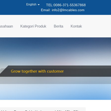
English
TEL:0086-371-55367868
Email:
info2@lmcables.com
rusahaan
Kategori Produk
Berita
Kontak