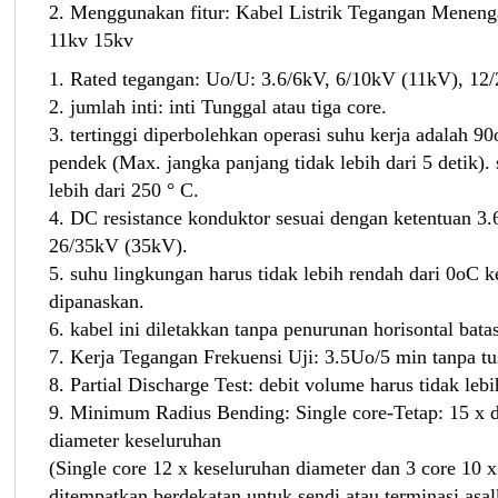
2. Menggunakan fitur: Kabel Listrik Tegangan Menen
11kv 15kv
1. Rated tegangan: Uo/U: 3.6/6kV, 6/10kV (11kV), 12
2. jumlah inti: inti Tunggal atau tiga core.
3. tertinggi diperbolehkan operasi suhu kerja adalah 
pendek (Max. jangka panjang tidak lebih dari 5 detik).
lebih dari 250 ° C.
4. DC resistance konduktor sesuai dengan ketentuan 3
26/35kV (35kV).
5. suhu lingkungan harus tidak lebih rendah dari 0oC k
dipanaskan.
6. kabel ini diletakkan tanpa penurunan horisontal batas
7. Kerja Tegangan Frekuensi Uji: 3.5Uo/5 min tanpa t
8. Partial Discharge Test: debit volume harus tidak le
9. Minimum Radius Bending: Single core-Tetap: 15 x d
diameter keseluruhan
(Single core 12 x keseluruhan diameter dan 3 core 10 
ditempatkan berdekatan untuk sendi atau terminasi asal