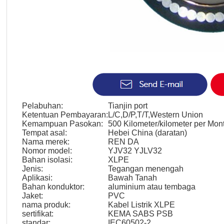
Pelabuhan:
Tianjin port
Ketentuan Pembayaran:
L/C,D/P,T/T,Western Union
Kemampuan Pasokan:
500 Kilometer/kilometer per Mon
Tempat asal:
Hebei China (daratan)
Nama merek:
REN DA
Nomor model:
YJV32 YJLV32
Bahan isolasi:
XLPE
Jenis:
Tegangan menengah
Aplikasi:
Bawah Tanah
Bahan konduktor:
aluminium atau tembaga
Jaket:
PVC
nama produk:
Kabel Listrik XLPE
sertifikat:
KEMA SABS PSB
standar:
IEC60502-2