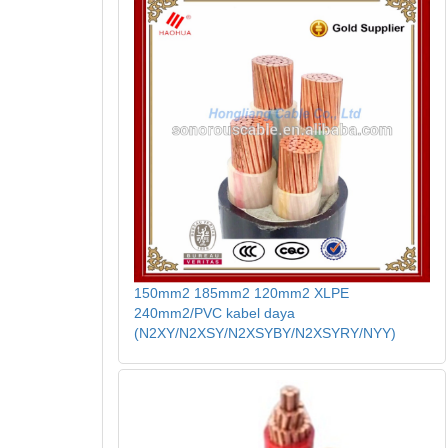
150mm2 185mm2 120mm2 XLPE
240mm2/PVC kabel daya
(N2XY/N2XSY/N2XSYBY/N2XSYRY/NYY)