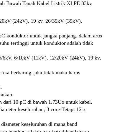
gah Bawah Tanah Kabel Listrik XLPE 33kv
/20kV (24kV), 19 kv, 26/35kV (35kV).
90oC konduktor untuk jangka panjang. dalam arus
 suhu tertinggi untuk konduktor adalah tidak
.6/6kV, 6/10kV (11kV), 12/20kV (24kV), 19 kv,
etika berbaring. jika tidak maka harus
.
usukan.
bih dari 10 pC di bawah 1.73Uo untuk kabel.
iameter keseluruhan; 3 core-Tetap: 12 x
x diameter keseluruhan di mana band
kan bending adalah hati-hati dikendalikan