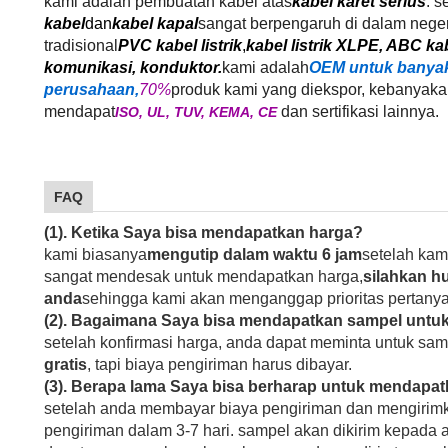
kami adalah pembuatan kabel atas
kabel karet serius
. s
kabel
dan
kabel kapal
sangat berpengaruh di dalam negeri
tradisional
PVC kabel listrik
,
kabel listrik XLPE, ABC kab
komunikasi, konduktor.
kami adalah
OEM untuk banyak
perusahaan,
70%
produk kami yang diekspor, kebanyaka
mendapat
dan sertifikasi lainnya.
ISO, UL, TUV, KEMA, CE
FAQ
(1). Ketika Saya bisa mendapatkan harga?
kami biasanya
mengutip dalam waktu 6 jam
setelah kam
sangat mendesak untuk mendapatkan harga,
silahkan h
anda
sehingga kami akan menganggap prioritas pertany
(2). Bagaimana Saya bisa mendapatkan sampel untuk
setelah konfirmasi harga, anda dapat meminta untuk sam
gratis
, tapi biaya pengiriman harus dibayar.
(3). Berapa lama Saya bisa berharap untuk mendapa
setelah anda membayar biaya pengiriman dan mengirimkan
pengiriman dalam 3-7 hari. sampel akan dikirim kepada an