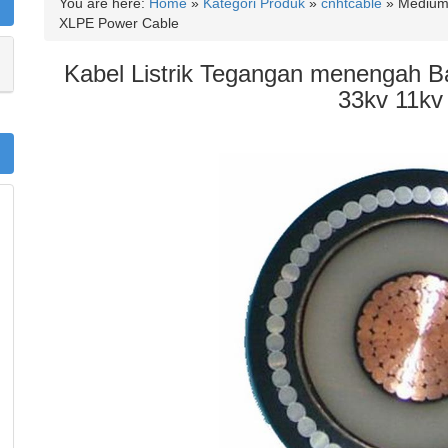
You are here:
Home
»
Kategori Produk
»
cnhtcable
»
Medium 
XLPE Power Cable
Kabel Listrik Tegangan menengah B
33kv 11kv