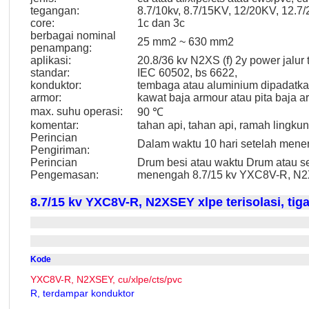
tegangan:
8.7/10kv, 8.7/15KV, 12/20KV, 12.7
core:
1c dan 3c
berbagai nominal
25 mm2 ~ 630 mm2
penampang:
aplikasi:
20.8/36 kv N2XS (f) 2y power jalur 
standar:
IEC 60502, bs 6622,
konduktor:
tembaga atau aluminium dipadatk
armor:
kawat baja armour atau pita baja a
max. suhu operasi:
90 ℃
komentar:
tahan api, tahan api, ramah lingku
Perincian
Dalam waktu 10 hari setelah men
Pengiriman:
Perincian
Drum besi atau waktu Drum atau s
Pengemasan:
menengah 8.7/15 kv YXC8V-R, N
8.7/15 kv
YXC8V-R, N2XSEY
xlpe terisolasi, tig
Kode
YXC8V-R, N2XSEY, cu/xlpe/cts/pvc
R, terdampar konduktor