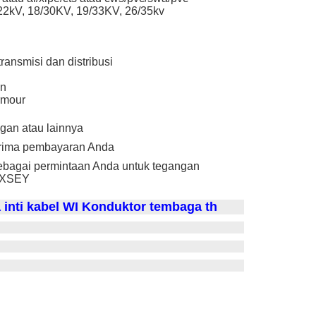
/22kV, 18/30KV, 19/33KV, 26/35kv
transmisi dan distribusi
an
rmour
ngan atau lainnya
erima pembayaran Anda
ebagai permintaan Anda untuk tegangan
2XSEY
a inti kabel
WI
Konduktor tembaga th