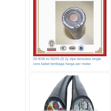
20.8/36 kv N2XS (f) 2y xlpe terisolasi single
core kabel tembaga harga per meter