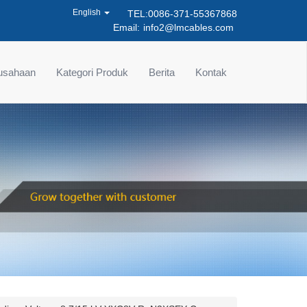
English
TEL:0086-371-55367868
Email:
info2@lmcables.com
rusahaan
Kategori Produk
Berita
Kontak