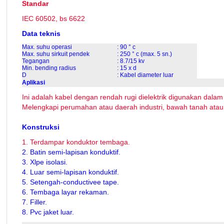
Standar
IEC 60502, bs 6622
Data teknis
Max. suhu operasi
: 90 ° c
Max. suhu sirkuit pendek
: 250 ° c (max. 5 sn.)
Tegangan
: 8.7/15 kv
Min. bending radius
: 15 x d
D
: Kabel diameter luar
Aplikasi
Ini adalah kabel dengan rendah rugi dielektrik digunakan dalam
Melengkapi perumahan atau daerah industri, bawah tanah atau 
Konstruksi
1. Terdampar konduktor tembaga.
2. Batin semi-lapisan konduktif.
3. Xlpe isolasi.
4. Luar semi-lapisan konduktif.
5. Setengah-conductivee tape.
6. Tembaga layar rekaman.
7. Filler.
8. Pvc jaket luar.