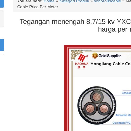
You are here:
Home
»
Kategori Produk
»
sonorouscable
»
Me
Cable Price Per Meter
Tegangan menengah 8.7/15 kv YX
harga per 