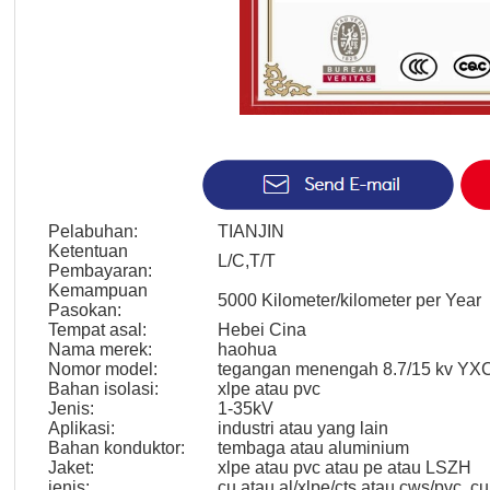
Pelabuhan:
TIANJIN
Ketentuan
L/C,T/T
Pembayaran:
Kemampuan
5000 Kilometer/kilometer per Year
Pasokan:
Tempat asal:
Hebei Cina
Nama merek:
haohua
Nomor model:
tegangan menengah 8.7/15 kv Y
Bahan isolasi:
xlpe atau pvc
Jenis:
1-35kV
Aplikasi:
industri atau yang lain
Bahan konduktor:
tembaga atau aluminium
Jaket:
xlpe atau pvc atau pe atau LSZH
jenis:
cu atau al/xlpe/cts atau cws/pvc, c