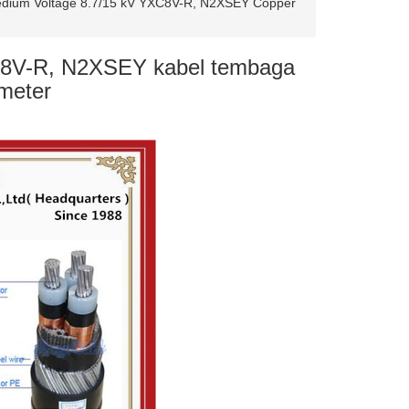
dium Voltage 8.7/15 kV YXC8V-R, N2XSEY Copper
C8V-R, N2XSEY kabel tembaga
meter