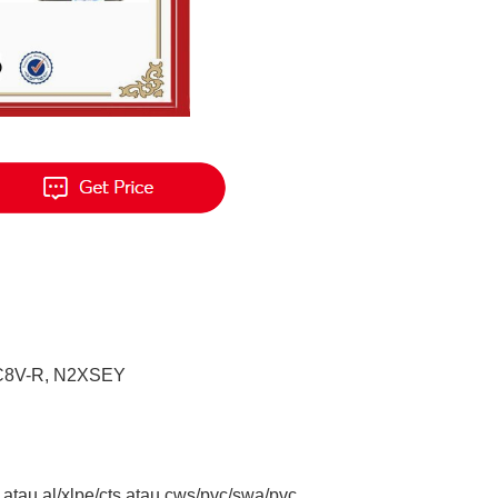
XC8V-R, N2XSEY
u atau al/xlpe/cts atau cws/pvc/swa/pvc