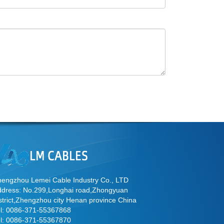
engzhou Lemei Cable Industry Co., LTD
ddress: No.299,Longhai road,Zhongyuan
strict,Zhengzhou city Henan province China
el: 0086-371-55367868
el: 0086-371-55367870