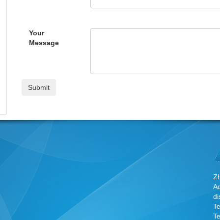
Your
Message
Zh
A
di
T
T