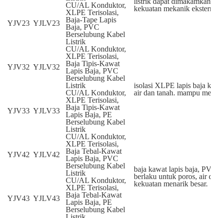
listrik dapat dimakamkan
CU/AL Konduktor,
kekuatan mekanik eksternal
XLPE Terisolasi,
Baja-Tape Lapis
YJV23
YJLV23
Baja, PVC
Berselubung Kabel
Listrik
CU/AL Konduktor,
XLPE Terisolasi,
Baja Tipis-Kawat
YJV32
YJLV32
Lapis Baja, PVC
Berselubung Kabel
Listrik
isolasi XLPE lapis baja kab
CU/AL Konduktor,
air dan tanah. mampu men
XLPE Terisolasi,
Baja Tipis-Kawat
YJV33
YJLV33
Lapis Baja, PE
Berselubung Kabel
Listrik
CU/AL Konduktor,
XLPE Terisolasi,
Baja Tebal-Kawat
YJV42
YJLV42
Lapis Baja, PVC
Berselubung Kabel
baja kawat lapis baja, PV
Listrik
berlaku untuk poros, air 
CU/AL Konduktor,
kekuatan menarik besar.
XLPE Terisolasi,
Baja Tebal-Kawat
YJV43
YJLV43
Lapis Baja, PE
Berselubung Kabel
Listrik