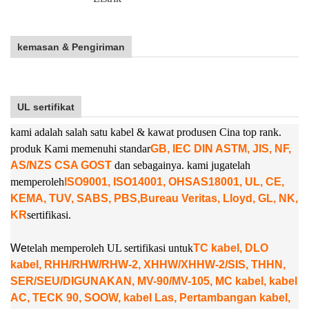
kemasan & Pengiriman
UL sertifikat
kami adalah salah satu kabel & kawat produsen Cina top rank.
produk Kami memenuhi standar
GB, IEC DIN ASTM, JIS, NF,
AS/NZS CSA GOST
dan sebagainya. kami juga
telah
memperoleh
ISO9001, ISO14001, OHSAS18001, UL, CE,
KEMA, TUV, SABS, PBS,
Bureau Veritas, Lloyd, GL, NK,
KR
sertifikasi.
W
e
telah memperoleh UL sertifikasi untuk
TC kabel, DLO
kabel, RHH/RHW/RHW-2, XHHW/XHHW-2/SIS, THHN,
SER/SEU/DIGUNAKAN, MV-90/MV-105, MC kabel, kabel
AC, TECK 90, SOOW, kabel Las, Pertambangan kabel,