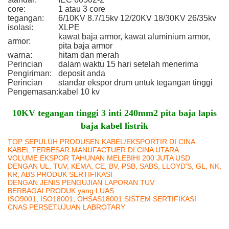
core:
1 atau 3 core
tegangan:
6/10KV 8.7/15kv 12/20KV 18/30KV 26/35kv
isolasi:
XLPE
kawat baja armor, kawat aluminium armor,
armor:
pita baja armor
warna:
hitam dan merah
Perincian
dalam waktu 15 hari setelah menerima
Pengiriman:
deposit anda
Perincian
standar ekspor drum untuk tegangan tinggi
Pengemasan:
kabel 10 kv
10KV tegangan tinggi 3 inti 240mm2 pita baja lapis
baja kabel listrik
TOP SEPULUH PRODUSEN KABEL/EKSPORTIR DI CINA
KABEL TERBESAR MANUFACTUER DI CINA UTARA
VOLUME EKSPOR TAHUNAN MELEBIHI 200 JUTA USD
DENGAN UL, TUV, KEMA, CE, BV, PSB, SABS, LLOYD'S, GL, NK,
KR, ABS PRODUK SERTIFIKASI
DENGAN JENIS PENGUJIAN LAPORAN TUV
BERBAGAI PRODUK yang LUAS
ISO9001, ISO18001, OHSAS18001 SISTEM SERTIFIKASI
CNAS PERSETUJUAN LABROTARY