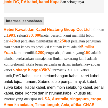
jenis DG, PV kabel, kabel Kapal
dan sebagainya.
Informasi perusahaan
Hebei Kawat dan Kabel Huatong Group Co, Ltd
didirikan
di
1993
, seluas
230, 000
meter persegi. kami memiliki lebih
dari
420
set peralatan manufaktur dan
250
set peralatan pengujian
atau aparat.
kapasitas produksi tahunan kami adalah
5 miliar
Yuan
.
kami memiliki
1200
pengusaha, di antara yang
150
adalah
teknisi. berdasarkan manajemen ilmiah, sekarang kami adalah
komprehensif, skala besar perusahaan dalam industri kawat dan
kabel.
V
oltage hingga
35KV
,
termasuk X L P E kabel
listrik,
PVC kabel listrik, pertambangan kabel, karet kabel
untuk tujuan umum, Submersible pompa minyak kabel,
surya kabel, kapal kabel, memimpin selubung kabel, aerial
kabel, kabel kontrol dan instrumen,
kabel khusus et
c.
Produk yang diekspor ke
USA, Australia, singapura, eropa,
Amerika selatan, Timur tengah, Asia, afrika. CNAS