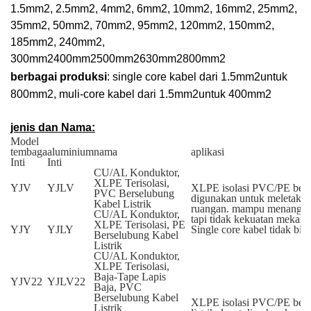
1.5mm
2
, 2.5mm
2
, 4mm
2
, 6mm
2
, 10mm
2
, 16mm
2
, 25mm
2
,
35mm
2
, 50mm
2
, 70mm
2
, 95mm
2
, 120mm
2
, 150mm
2
,
185mm
2
, 240mm
2
,
300mm
2
400mm
2
500mm
2
630mm
2
800mm
2
berbagai produksi
: single core kabel dari 1.5mm
2
untuk
800mm
2
, muli-core kabel dari 1.5mm
2
untuk 400mm
2
jenis dan Nama:
Model
tembaga
aluminium
nama
aplikasi
Inti
Inti
CU/AL Konduktor,
XLPE Terisolasi,
YJV
YJLV
XLPE isolasi PVC/PE berse
PVC Berselubung
digunakan untuk meletakka
Kabel Listrik
ruangan. mampu menanggung 
CU/AL Konduktor,
tapi tidak kekuatan mekani
XLPE Terisolasi, PE
YJY
YJLY
Single core kabel tidak bis
Berselubung Kabel
Listrik
CU/AL Konduktor,
XLPE Terisolasi,
Baja-Tape Lapis
YJV22
YJLV22
Baja, PVC
Berselubung Kabel
XLPE isolasi PVC/PE berse
Listrik