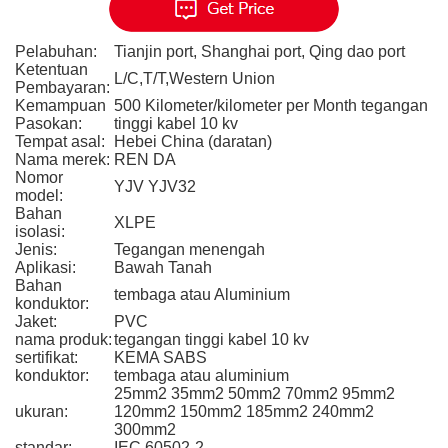
Pelabuhan:
Tianjin port, Shanghai port, Qing dao port
Ketentuan
L/C,T/T,Western Union
Pembayaran:
Kemampuan
500 Kilometer/kilometer per Month tegangan
Pasokan:
tinggi kabel 10 kv
Tempat asal:
Hebei China (daratan)
Nama merek:
REN DA
Nomor
YJV YJV32
model:
Bahan
XLPE
isolasi:
Jenis:
Tegangan menengah
Aplikasi:
Bawah Tanah
Bahan
tembaga atau Aluminium
konduktor:
Jaket:
PVC
nama produk:
tegangan tinggi kabel 10 kv
sertifikat:
KEMA SABS
konduktor:
tembaga atau aluminium
25mm2 35mm2 50mm2 70mm2 95mm2
ukuran:
120mm2 150mm2 185mm2 240mm2
300mm2
standar:
IEC 60502-2