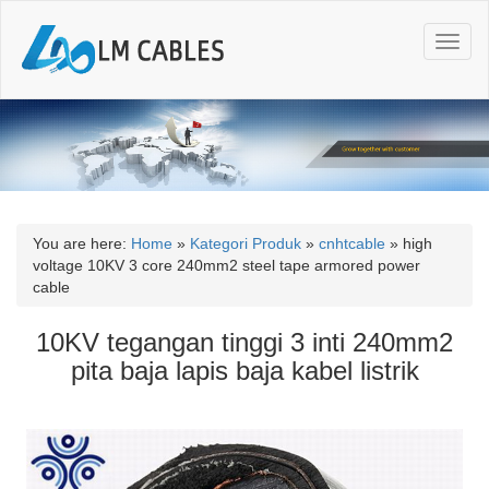
T
o
g
g
l
e
n
a
v
i
You are here:
Home
»
Kategori Produk
»
cnhtcable
»
high
g
voltage 10KV 3 core 240mm2 steel tape armored power
a
cable
t
i
10KV tegangan tinggi 3 inti 240mm2
o
pita baja lapis baja kabel listrik
n