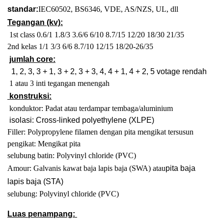
standar:
IEC60502, BS6346, VDE, AS/NZS, UL, dll
Tegangan (kv):
1st class 0.6/1 1.8/3 3.6/6 6/10 8.7/15 12/20 18/30 21/35
2nd kelas 1/1 3/3 6/6 8.7/10 12/15 18/20-26/35
jumlah core:
1, 2, 3, 3 + 1, 3 + 2, 3 + 3, 4, 4 + 1, 4 + 2, 5 votage rendah
1 atau 3 inti tegangan menengah
konstruksi:
konduktor: Padat atau terdampar tembaga/aluminium
isolasi: Cross-linked polyethylene (XLPE)
Filler: Polypropylene filamen dengan pita mengikat tersusun
pengikat: Mengikat pita
selubung batin: Polyvinyl chloride (PVC)
Amour: Galvanis kawat baja lapis baja (SWA) atau
pita baja
lapis baja (STA)
selubung: Polyvinyl chloride (PVC)
Luas penampang: