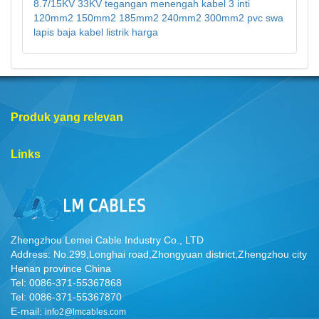
8.7/15KV 33KV tegangan menengah kabel 3 inti
120mm2 150mm2 185mm2 240mm2 300mm2 pvc swa
lapis baja kabel listrik harga
Produk yang relevan
Links
Zhengzhou Lemei Cable Industry Co., LTD
Address: No.299,Longhai road,Zhongyuan district,Zhengzhou city
Henan province China
Tel: 0086-371-55367868
Tel: 0086-371-55367870
E-mail:
info2@lmcables.com