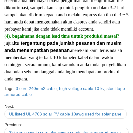
setelah anda membayar biaya pengiriman dan mengirimkan file
dikonfirmasi, sampel akan siap untuk pengiriman dalam 3-7 hari.
sampel akan dikirim kepada anda melalui express dan tiba di 3 ~ 5
hari. anda dapat menggunakan akun ekspres anda sendiri atau
prabayar kami jika anda tidak memiliki account.
(4). bagaimana dengan lead time untuk produksi massal?
jujur,
itu tergantung pada jumlah pesanan dan musim
anda menempatkan pesanan.
merekam kami terus adalah
memberikan yang terbaik 10 kilometer kabel dalam waktu
seminggu. secara umum, kami sarankan anda mulai penyelidikan
dua bulan sebelum tanggal anda ingin mendapatkan produk di
anda negara.
Tags:
3 core 240mm2 cable
,
high voltage cable 10 kv
,
steel tape
armored cable
Next:
UL listed UL 4703 solar PV cable 10awg used for solar panel
Previous:
33kv xple single core aluminium conductor armoured power