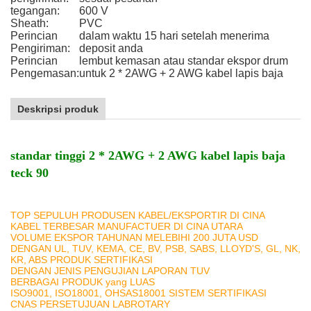
tegangan:
600 V
Sheath:
PVC
Perincian
dalam waktu 15 hari setelah menerima
Pengiriman:
deposit anda
Perincian
lembut kemasan atau standar ekspor drum
Pengemasan:
untuk 2 * 2AWG + 2 AWG kabel lapis baja
Deskripsi produk
standar tinggi 2 * 2AWG + 2 AWG kabel lapis baja
teck 90
TOP SEPULUH PRODUSEN KABEL/EKSPORTIR DI CINA
KABEL TERBESAR MANUFACTUER DI CINA UTARA
VOLUME EKSPOR TAHUNAN MELEBIHI 200 JUTA USD
DENGAN UL, TUV, KEMA, CE, BV, PSB, SABS, LLOYD'S, GL, NK,
KR, ABS PRODUK SERTIFIKASI
DENGAN JENIS PENGUJIAN LAPORAN TUV
BERBAGAI PRODUK yang LUAS
ISO9001, ISO18001, OHSAS18001 SISTEM SERTIFIKASI
CNAS PERSETUJUAN LABROTARY