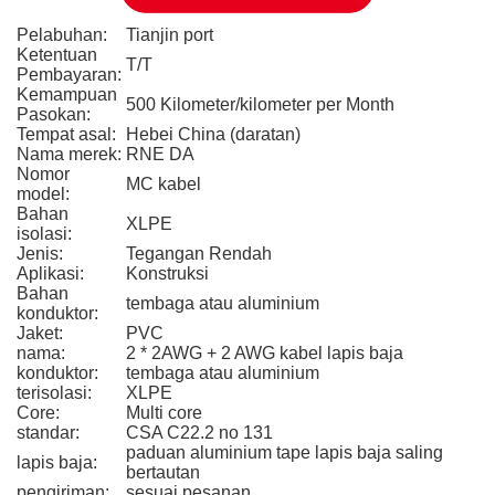
Pelabuhan:
Tianjin port
Ketentuan
T/T
Pembayaran:
Kemampuan
500 Kilometer/kilometer per Month
Pasokan:
Tempat asal:
Hebei China (daratan)
Nama merek:
RNE DA
Nomor
MC kabel
model:
Bahan
XLPE
isolasi:
Jenis:
Tegangan Rendah
Aplikasi:
Konstruksi
Bahan
tembaga atau aluminium
konduktor:
Jaket:
PVC
nama:
2 * 2AWG + 2 AWG kabel lapis baja
konduktor:
tembaga atau aluminium
terisolasi:
XLPE
Core:
Multi core
standar:
CSA C22.2 no 131
paduan aluminium tape lapis baja saling
lapis baja:
bertautan
pengiriman:
sesuai pesanan