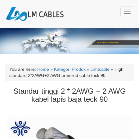
T
o
g
g
l
e
n
a
v
i
You are here:
Home
»
Kategori Produk
»
cnhtcable
»
High
g
standard 2*2AWG+2 AWG armored cable teck 90
a
t
Standar tinggi 2 * 2AWG + 2 AWG
i
kabel lapis baja teck 90
o
n