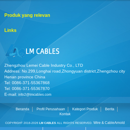
Produk yang relevan
Links
Zhengzhou Lemei Cable Industry Co., LTD
Address: No.299,Longhai road,Zhongyuan district,Zhengzhou city
Henan province China
Tel: 0086-371-55367868
Tel: 0086-371-55367870
E-mail:
info2@lmcables.com
Beranda
Profil Perusahaan
Kategori Produk
Berita
Kontak
Wire & Cable
Arnold
COPYRIGHT 2016-2026
LM CABLES
ALL RIGHTS RESERVED.
Cable
Cable Manufacturer