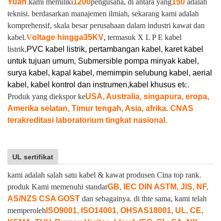
Yuan
.
kami memiliki
1200
pengusaha, di antara yang
150
adalah
teknisi. berdasarkan manajemen ilmiah, sekarang kami adalah
komprehensif, skala besar perusahaan dalam industri kawat dan
kabel.
V
oltage hingga
35KV
,
termasuk X L P E kabel
listrik,
PVC kabel listrik, pertambangan kabel, karet kabel
untuk tujuan umum, Submersible pompa minyak kabel,
surya kabel, kapal kabel, memimpin selubung kabel, aerial
kabel, kabel kontrol dan instrumen,
kabel khusus et
c.
Produk yang diekspor ke
USA, Australia, singapura, eropa,
Amerika selatan, Timur tengah, Asia, afrika. CNAS
terakreditasi laboratorium tingkat nasional.
UL sertifikat
kami adalah salah satu kabel & kawat produsen Cina top rank.
produk Kami memenuhi standar
GB, IEC DIN ASTM, JIS, NF,
AS/NZS CSA GOST
dan sebagainya. di thte sama, kami telah
memperoleh
ISO9001, ISO14001, OHSAS18001, UL, CE,