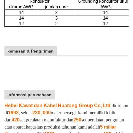
konduktor
Grounding konduktor ukuran
ukuran AWG
jumlah core
AWG
14
2
14
14
3
14
12
2
12
kemasan & Pengiriman
Informasi perusahaan
Hebei Kawat dan Kabel Huatong Group Co, Ltd
didirikan
di
1993
, seluas
230, 000
meter persegi. kami memiliki lebih
dari
420
set peralatan manufaktur dan
250
set peralatan pengujian
atau aparat.
kapasitas produksi tahunan kami adalah
5 miliar