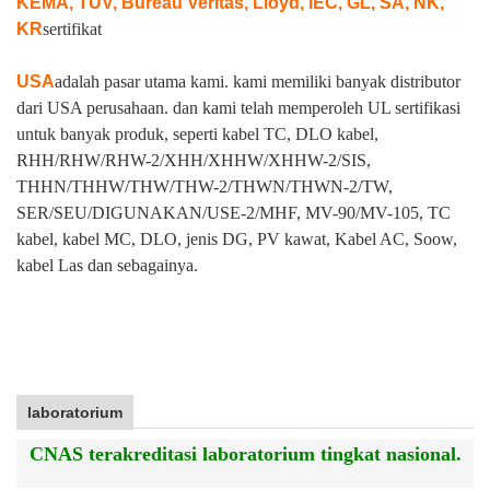
KEMA, TUV, Bureau Veritas, Lloyd, IEC, GL, SA, NK,
KR
sertifikat
USA
adalah pasar utama kami. kami memiliki banyak distributor
dari USA perusahaan. dan kami telah memperoleh UL sertifikasi
untuk banyak produk, seperti kabel TC, DLO kabel,
RHH/RHW/RHW-2/XHH/XHHW/XHHW-2/SIS,
THHN/THHW/THW/THW-2/THWN/THWN-2/TW,
SER/SEU/DIGUNAKAN/USE-2/MHF, MV-90/MV-105, TC
kabel, kabel MC, DLO, jenis DG, PV kawat, Kabel AC, Soow,
kabel Las dan sebagainya.
laboratorium
CNAS terakreditasi laboratorium tingkat nasional.