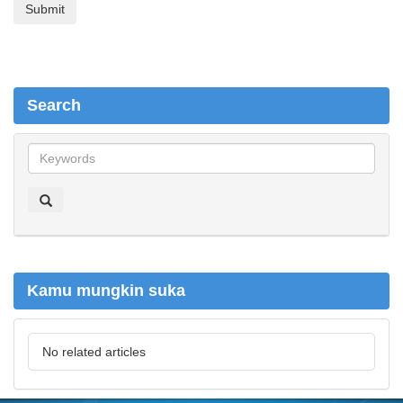
Search
S
e
a
r
c
h
Kamu mungkin suka
No related articles