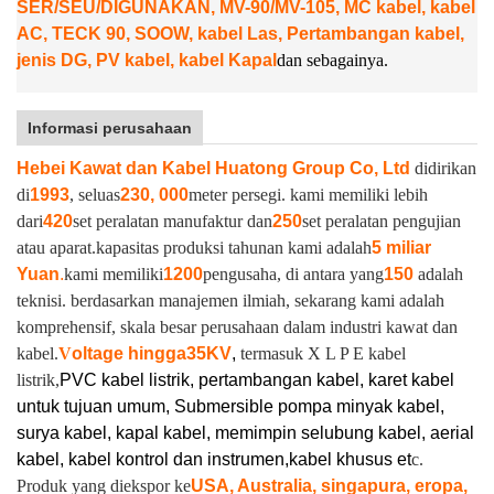
SER/SEU/DIGUNAKAN, MV-90/MV-105, MC kabel, kabel
AC, TECK 90, SOOW, kabel Las, Pertambangan kabel,
jenis DG, PV kabel, kabel Kapal
dan sebagainya.
Informasi perusahaan
Hebei Kawat dan Kabel Huatong Group Co, Ltd
didirikan
di
1993
, seluas
230, 000
meter persegi. kami memiliki lebih
dari
420
set peralatan manufaktur dan
250
set peralatan pengujian
atau aparat.
kapasitas produksi tahunan kami adalah
5 miliar
Yuan
.
kami memiliki
1200
pengusaha, di antara yang
150
adalah
teknisi. berdasarkan manajemen ilmiah, sekarang kami adalah
komprehensif, skala besar perusahaan dalam industri kawat dan
kabel.
V
oltage hingga
35KV
,
termasuk X L P E kabel
listrik,
PVC kabel listrik, pertambangan kabel, karet kabel
untuk tujuan umum, Submersible pompa minyak kabel,
surya kabel, kapal kabel, memimpin selubung kabel, aerial
kabel, kabel kontrol dan instrumen,
kabel khusus et
c.
Produk yang diekspor ke
USA, Australia, singapura, eropa,