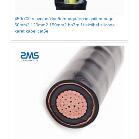
450/700 v pvc/pe/xlpe/tembaga/terisolasi/tembaga
50mm2 120mm2 150mm2 ho7rn f fleksibel silicone
karet kabel cat5e