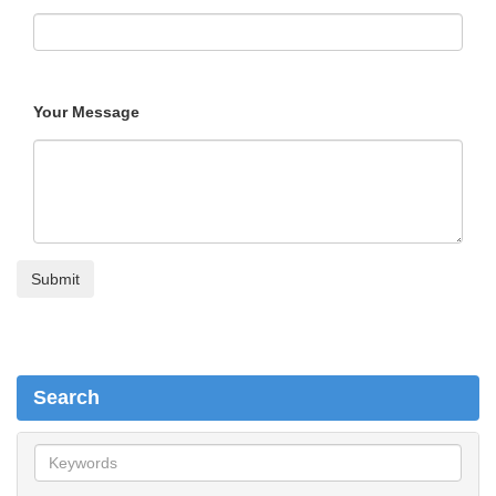
Your Message
Search
S
e