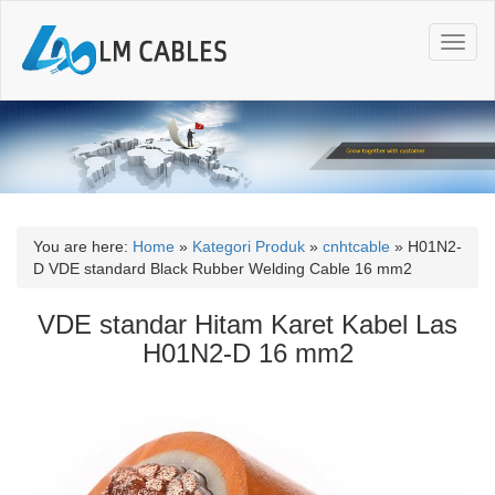
T
o
g
g
l
e
n
a
v
i
You are here:
Home
»
Kategori Produk
»
cnhtcable
»
H01N2-
g
D VDE standard Black Rubber Welding Cable 16 mm2
a
t
VDE standar Hitam Karet Kabel Las
i
H01N2-D 16 mm2
o
n