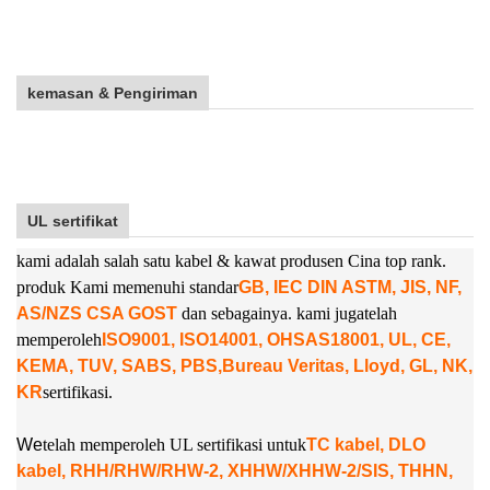
kemasan & Pengiriman
UL sertifikat
kami adalah salah satu kabel & kawat produsen Cina top rank.
produk Kami memenuhi standar
GB, IEC DIN ASTM, JIS, NF,
AS/NZS CSA GOST
dan sebagainya. kami juga
telah
memperoleh
ISO9001, ISO14001, OHSAS18001, UL, CE,
KEMA, TUV, SABS, PBS,
Bureau Veritas, Lloyd, GL, NK,
KR
sertifikasi.
W
e
telah memperoleh UL sertifikasi untuk
TC kabel, DLO
kabel, RHH/RHW/RHW-2, XHHW/XHHW-2/SIS, THHN,