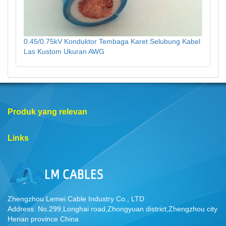
0.45/0.75kV Konduktor Tembaga Karet Selubung Kabel
Las Kustom Ukuran AWG
Produk yang relevan
Links
Zhengzhou Lemei Cable Industry Co., LTD
Address: No.299,Longhai road,Zhongyuan district,Zhengzhou city
Henan province China