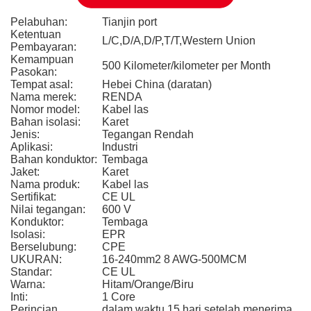
Pelabuhan:
Tianjin port
Ketentuan
L/C,D/A,D/P,T/T,Western Union
Pembayaran:
Kemampuan
500 Kilometer/kilometer per Month
Pasokan:
Tempat asal:
Hebei China (daratan)
Nama merek:
RENDA
Nomor model:
Kabel las
Bahan isolasi:
Karet
Jenis:
Tegangan Rendah
Aplikasi:
Industri
Bahan konduktor:
Tembaga
Jaket:
Karet
Nama produk:
Kabel las
Sertifikat:
CE UL
Nilai tegangan:
600 V
Konduktor:
Tembaga
Isolasi:
EPR
Berselubung:
CPE
UKURAN:
16-240mm2 8 AWG-500MCM
Standar:
CE UL
Warna:
Hitam/Orange/Biru
Inti:
1 Core
Perincian
dalam waktu 15 hari setelah menerima