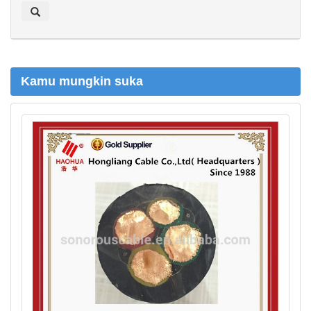
a
r
c
h
Kamu mungkin suka