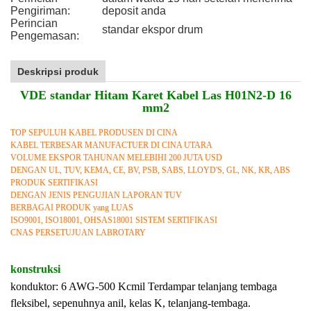
Pengiriman:
deposit anda
Perincian
standar ekspor drum
Pengemasan:
Deskripsi produk
VDE standar Hitam Karet Kabel Las H01N2-D 16
mm2
TOP SEPULUH KABEL PRODUSEN DI CINA
KABEL TERBESAR MANUFACTUER DI CINA UTARA
VOLUME EKSPOR TAHUNAN MELEBIHI 200 JUTA USD
DENGAN UL, TUV, KEMA, CE, BV, PSB, SABS, LLOYD'S, GL, NK, KR, ABS
PRODUK SERTIFIKASI
DENGAN JENIS PENGUJIAN LAPORAN TUV
BERBAGAI PRODUK yang LUAS
ISO9001, ISO18001, OHSAS18001 SISTEM SERTIFIKASI
CNAS PERSETUJUAN LABROTARY
konstruksi
konduktor: 6 AWG-500 Kcmil Terdampar telanjang tembaga
fleksibel, sepenuhnya anil, kelas K, telanjang-tembaga.