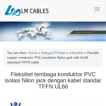
T
o
g
g
l
e
n
a
v
i
You are here:
Home
»
Kategori Produk
»
cnhtcable
»
Flexible
g
copper conductor PVC insulation Nylon jack with UL66
a
standard TFFN cable
t
i
Fleksibel tembaga konduktor PVC
o
isolasi Nilon jack dengan kabel standar
n
TFFN UL66