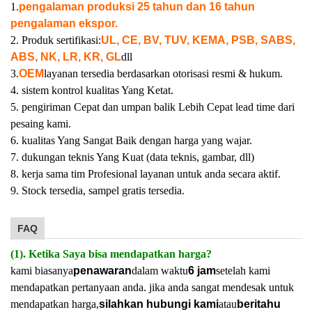
1.
pengalaman produksi 25 tahun dan 16 tahun
pengalaman ekspor.
2. Produk sertifikasi:
UL, CE, BV, TUV, KEMA, PSB, SABS,
ABS, NK, LR, KR, GL
dll
3.
OEM
layanan tersedia berdasarkan otorisasi resmi & hukum.
4. sistem kontrol kualitas Yang Ketat.
5. pengiriman Cepat dan umpan balik Lebih Cepat lead time dari
pesaing kami.
6. kualitas Yang Sangat Baik dengan harga yang wajar.
7. dukungan teknis Yang Kuat (data teknis, gambar, dll)
8. kerja sama tim Profesional layanan untuk anda secara aktif.
9. Stock tersedia, sampel gratis tersedia.
FAQ
(1). Ketika Saya bisa mendapatkan harga?
kami biasanya
penawaran
dalam waktu
6 jam
setelah kami
mendapatkan pertanyaan anda. jika anda sangat mendesak untuk
mendapatkan harga,
silahkan hubungi kami
atau
beritahu