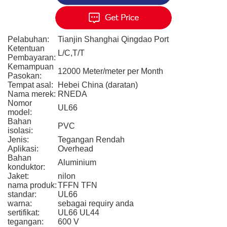
Pelabuhan:
Tianjin Shanghai Qingdao Port
Ketentuan
L/C,T/T
Pembayaran:
Kemampuan
12000 Meter/meter per Month
Pasokan:
Tempat asal:
Hebei China (daratan)
Nama merek:
RNEDA
Nomor
UL66
model:
Bahan
PVC
isolasi:
Jenis:
Tegangan Rendah
Aplikasi:
Overhead
Bahan
Aluminium
konduktor:
Jaket:
nilon
nama produk:
TFFN TFN
standar:
UL66
warna:
sebagai requiry anda
sertifikat:
UL66 UL44
tegangan:
600 V