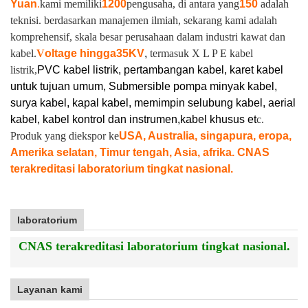
Yuan
.
kami memiliki
1200
pengusaha, di antara yang
150
adalah
teknisi. berdasarkan manajemen ilmiah, sekarang kami adalah
komprehensif, skala besar perusahaan dalam industri kawat dan
kabel.
V
oltage hingga
35KV
,
termasuk X L P E kabel
listrik,
PVC kabel listrik, pertambangan kabel, karet kabel
untuk tujuan umum, Submersible pompa minyak kabel,
surya kabel, kapal kabel, memimpin selubung kabel, aerial
kabel, kabel kontrol dan instrumen,
kabel khusus et
c.
Produk yang diekspor ke
USA, Australia, singapura, eropa,
Amerika selatan, Timur tengah, Asia, afrika. CNAS
terakreditasi laboratorium tingkat nasional.
laboratorium
CNAS terakreditasi laboratorium tingkat nasional.
Layanan kami