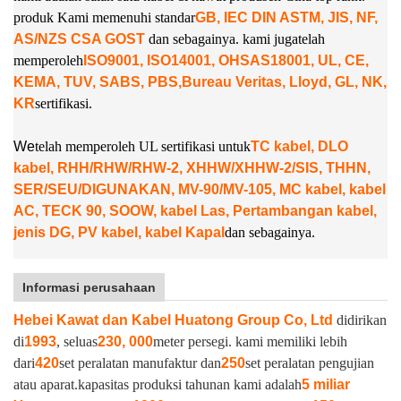
produk Kami memenuhi standar
GB, IEC DIN ASTM, JIS, NF,
AS/NZS CSA GOST
dan sebagainya. kami juga
telah
memperoleh
ISO9001, ISO14001, OHSAS18001, UL, CE,
KEMA, TUV, SABS, PBS,
Bureau Veritas, Lloyd, GL, NK,
KR
sertifikasi.
W
e
telah memperoleh UL sertifikasi untuk
TC kabel, DLO
kabel, RHH/RHW/RHW-2, XHHW/XHHW-2/SIS, THHN,
SER/SEU/DIGUNAKAN, MV-90/MV-105, MC kabel, kabel
AC, TECK 90, SOOW, kabel Las, Pertambangan kabel,
jenis DG, PV kabel, kabel Kapal
dan sebagainya.
Informasi perusahaan
Hebei Kawat dan Kabel Huatong Group Co, Ltd
didirikan
di
1993
, seluas
230, 000
meter persegi. kami memiliki lebih
dari
420
set peralatan manufaktur dan
250
set peralatan pengujian
atau aparat.
kapasitas produksi tahunan kami adalah
5 miliar