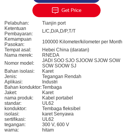
Pelabuhan:
Tianjin port
Ketentuan
L/C,D/A,D/P,T/T
Pembayaran:
Kemampuan
100000 Kilometer/kilometer per Month
Pasokan:
Tempat asal:
Hebei China (daratan)
Nama merek:
RNEDA
JADI SOO SJO SJOOW SJOW SOW
Nomor model:
SOW SOOW SJ
Bahan isolasi:
Karet
Jenis:
Tegangan Rendah
Aplikasi:
Industri
Bahan konduktor:
Tembaga
Jaket:
Karet
nama produk:
Kabel portabel
standar:
UL62
konduktor:
Tembaga fleksibel
isolasi:
karet Senyawa
sertifikasi:
UL62
tegangan:
300 V, 600 V
warna:
hitam