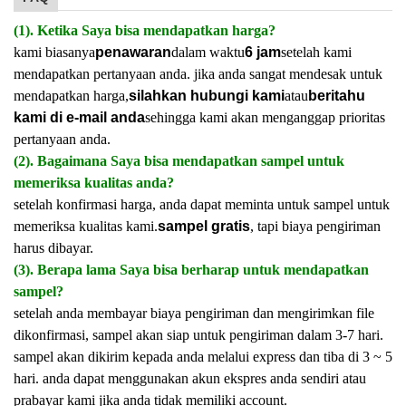
(1). Ketika Saya bisa mendapatkan harga?
kami biasanya
penawaran
dalam waktu
6 jam
setelah kami
mendapatkan pertanyaan anda. jika anda sangat mendesak untuk
mendapatkan harga,
silahkan hubungi kami
atau
beritahu
kami di e-mail anda
sehingga kami akan menganggap prioritas
pertanyaan anda.
(2). Bagaimana Saya bisa mendapatkan sampel untuk
memeriksa kualitas anda?
setelah konfirmasi harga, anda dapat meminta untuk sampel untuk
memeriksa kualitas kami.
sampel gratis
, tapi biaya pengiriman
harus dibayar.
(3). Berapa lama Saya bisa berharap untuk mendapatkan
sampel?
setelah anda membayar biaya pengiriman dan mengirimkan file
dikonfirmasi, sampel akan siap untuk pengiriman dalam 3-7 hari.
sampel akan dikirim kepada anda melalui express dan tiba di 3 ~ 5
hari. anda dapat menggunakan akun ekspres anda sendiri atau
prabayar kami jika anda tidak memiliki account.