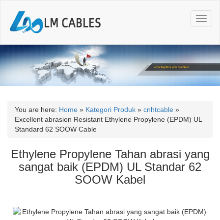
T
o
g
g
l
e
n
a
v
i
You are here:
Home
»
Kategori Produk
»
cnhtcable
»
g
Excellent abrasion Resistant Ethylene Propylene (EPDM) UL
a
Standard 62 SOOW Cable
t
i
Ethylene Propylene Tahan abrasi yang
o
sangat baik (EPDM) UL Standar 62
n
SOOW Kabel