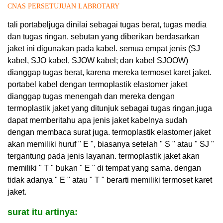
CNAS PERSETUJUAN LABROTARY
tali portabel
juga dinilai sebagai tugas berat, tugas media
dan tugas ringan. sebutan yang diberikan berdasarkan
jaket ini digunakan pada kabel. semua empat jenis (SJ
kabel, SJO kabel, SJOW kabel; dan kabel SJOOW)
dianggap tugas berat, karena mereka termoset karet jaket.
portabel kabel dengan termoplastik elastomer jaket
dianggap tugas menengah dan mereka dengan
termoplastik jaket yang ditunjuk sebagai tugas ringan
.
juga
dapat memberitahu apa jenis jaket kabelnya sudah
dengan membaca surat juga. termoplastik elastomer jaket
akan memiliki huruf " E ", biasanya setelah " S " atau " SJ "
tergantung pada jenis layanan. termoplastik jaket akan
memiliki " T " bukan " E " di tempat yang sama. dengan
tidak adanya " E " atau " T " berarti memiliki termoset karet
jaket.
surat itu artinya: