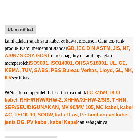
UL sertifikat
kami adalah salah satu kabel & kawat produsen Cina top rank.
produk Kami memenuhi standar
GB, IEC DIN ASTM, JIS, NF,
AS/NZS CSA GOST
dan sebagainya. kami juga
telah
memperoleh
ISO9001, ISO14001, OHSAS18001, UL, CE,
KEMA, TUV, SABS, PBS,
Bureau Veritas, Lloyd, GL, NK,
KR
sertifikasi.
W
e
telah memperoleh UL sertifikasi untuk
TC kabel, DLO
kabel, RHH/RHW/RHW-2, XHHW/XHHW-2/SIS, THHN,
SER/SEU/DIGUNAKAN, MV-90/MV-105, MC kabel, kabel
AC, TECK 90, SOOW, kabel Las, Pertambangan kabel,
jenis DG, PV kabel, kabel Kapal
dan sebagainya.