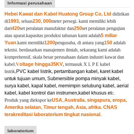
Informasi perusahaan
Hebei Kawat dan Kabel Huatong Group Co, Ltd
didirikan
di
1993
, seluas
230, 000
meter persegi. kami memiliki lebih
dari
420
set peralatan manufaktur dan
250
set peralatan pengujian
atau aparat.
kapasitas produksi tahunan kami adalah
5 miliar
Yuan
.
kami memiliki
1200
pengusaha, di antara yang
150
adalah
teknisi. berdasarkan manajemen ilmiah, sekarang kami adalah
komprehensif, skala besar perusahaan dalam industri kawat dan
kabel.
V
oltage hingga
35KV
,
termasuk X L P E kabel
listrik,
PVC kabel listrik, pertambangan kabel, karet kabel
untuk tujuan umum, Submersible pompa minyak kabel,
surya kabel, kapal kabel, memimpin selubung kabel, aerial
kabel, kabel kontrol dan instrumen,
kabel khusus et
c.
Produk yang diekspor ke
USA, Australia, singapura, eropa,
Amerika selatan, Timur tengah, Asia, afrika. CNAS
terakreditasi laboratorium tingkat nasional.
laboratorium