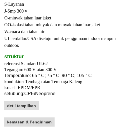
S-Layanan
J-Smp 300 v
O-minyak tahan luar jaket
OO-isolasi tahan minyak dan minyak tahan luar jaket
W-cuaca dan tahan air
UL terdaftar/CSA disetujui untuk penggunaan indoor maupun
outdoor.
struktur
referensi Standar: UL62
Tegangan: 600 V atau 300 V
T
emperature: 65 ° C; 75 ° C; 90 ° C; 105 ° C
konduktor: Tembaga atau Tembaga Kaleng
isolasi: EPDM/EPR
selubung:
C
PE/
Neoprene
detil tampilkan
kemasan & Pengiriman