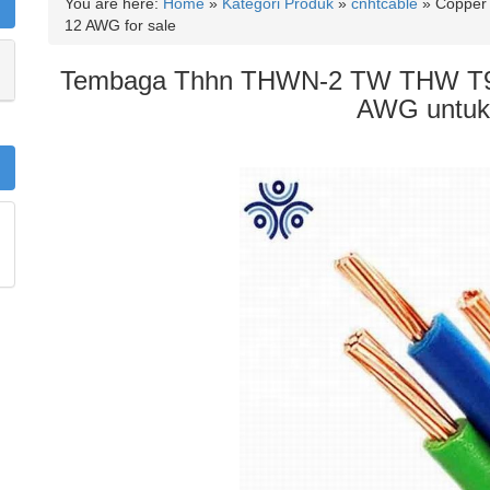
You are here:
Home
»
Kategori Produk
»
cnhtcable
»
Copper
12 AWG for sale
Tembaga Thhn THWN-2 TW THW T9
AWG untuk 