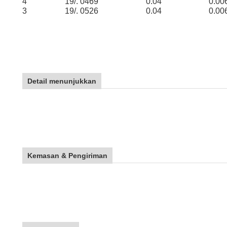
4
19/. 0469
0.04
0.00
3
19/. 0526
0.04
0.00
Detail menunjukkan
Kemasan & Pengiriman