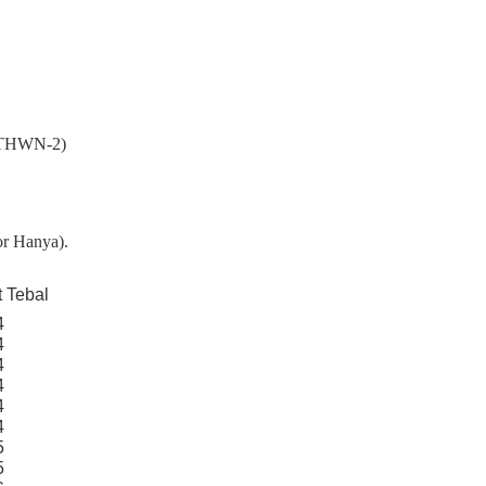
N/THWN-2)
r Hanya).
t Tebal
4
4
4
4
4
4
5
5