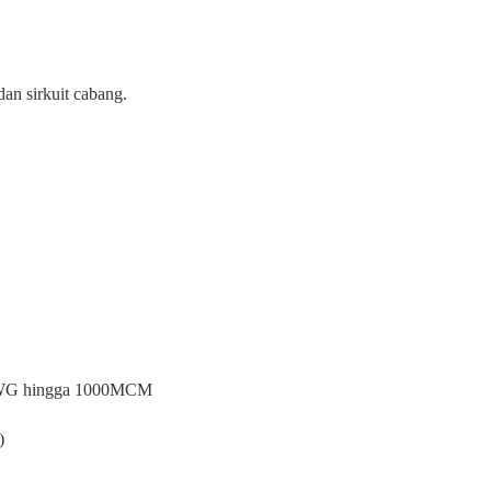
n sirkuit cabang.
4AWG hingga 1000MCM
)