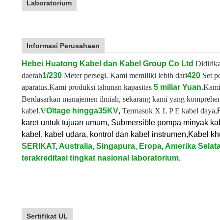
Laboratorium
Informasi Perusahaan
Hebei Huatong Kabel dan Kabel Group Co Ltd
Didirik
daerah
1/230
Meter persegi. Kami memiliki lebih dari
420
Set p
aparatus.
Kami produksi tahunan kapasitas
5 miliar Yuan
.
Kami
Berdasarkan manajemen ilmiah, sekarang kami yang komprehensif
kabel.
V
Oltage hingga
35KV
,
Termasuk X L P E kabel daya,
karet untuk tujuan umum, Submersible pompa minyak kabe
kabel, kabel udara, kontrol dan kabel instrumen,
Kabel k
SERIKAT, Australia, Singapura, Eropa, Amerika Selata
terakreditasi tingkat nasional laboratorium.
Sertifikat UL