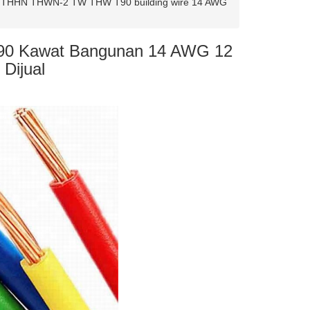
 THHN THWN-2 TW THW T90 building wire 14 AWG
0 Kawat Bangunan 14 AWG 12
Dijual