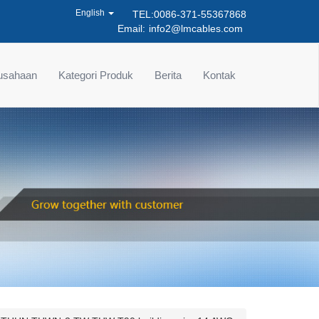
English
TEL:0086-371-55367868
Email:
info2@lmcables.com
rusahaan
Kategori Produk
Berita
Kontak