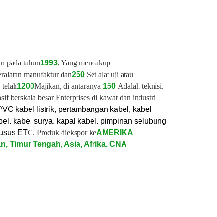
an pada tahun
1993
, Yang mencakup
eralatan manufaktur dan
250
Set alat uji atau
 telah
1200
Majikan, di antaranya
150
Adalah teknisi.
 berskala besar Enterprises di kawat dan industri
PVC kabel listrik, pertambangan kabel, kabel
l, kabel surya, kapal kabel, pimpinan selubung
husus ET
C. Produk diekspor ke
AMERIKA
n, Timur Tengah, Asia, Afrika. CNA