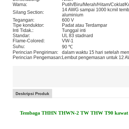
Warna:
Putih/Biru/Merah/Hitam/Coklat/Ku
14 AWG sampai 1000 kcmil temb
Silang Section:
aluminium
Tegangan:
600 V
Tipe konduktor:
Padat atau Terdampar
Inti Tidak.:
Tunggal inti
Standar:
UL 83 stadnard
Flame-Colored:
VW-1
Suhu:
90 ℃
Perincian Pengiriman:
dalam waktu 15 hari setelah me
Perincian Pengemasan:
Lembut pengemasan untuk 12 
Deskripsi Produk
Tembaga THHN THWN-2 TW THW T90 kawat B