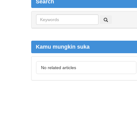
Search
S
e
a
r
c
Kamu mungkin suka
h
No related articles