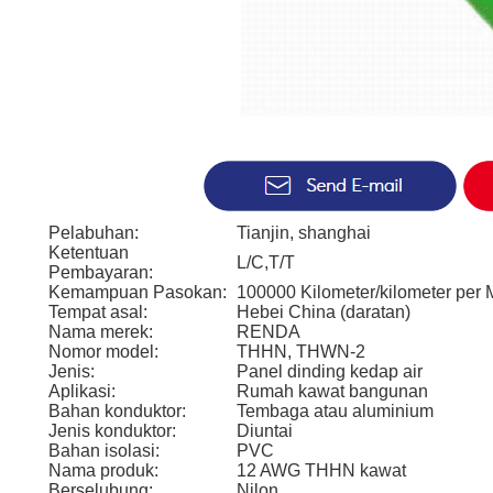
Pelabuhan:
Tianjin, shanghai
Ketentuan
L/C,T/T
Pembayaran:
Kemampuan Pasokan:
100000 Kilometer/kilometer per 
Tempat asal:
Hebei China (daratan)
Nama merek:
RENDA
Nomor model:
THHN, THWN-2
Jenis:
Panel dinding kedap air
Aplikasi:
Rumah kawat bangunan
Bahan konduktor:
Tembaga atau aluminium
Jenis konduktor:
Diuntai
Bahan isolasi:
PVC
Nama produk:
12 AWG THHN kawat
Berselubung:
Nilon