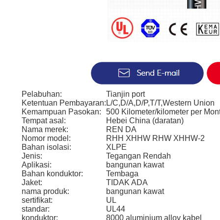
Pelabuhan:
Tianjin port
Ketentuan Pembayaran:
L/C,D/A,D/P,T/T,Western Union
Kemampuan Pasokan:
500 Kilometer/kilometer per Mon
Tempat asal:
Hebei China (daratan)
Nama merek:
REN DA
Nomor model:
RHH XHHW RHW XHHW-2
Bahan isolasi:
XLPE
Jenis:
Tegangan Rendah
Aplikasi:
bangunan kawat
Bahan konduktor:
Tembaga
Jaket:
TIDAK ADA
nama produk:
bangunan kawat
sertifikat:
UL
standar:
UL44
konduktor:
8000 aluminium alloy kabel