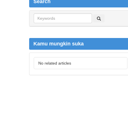
Search
S
e
a
r
c
Kamu mungkin suka
h
No related articles