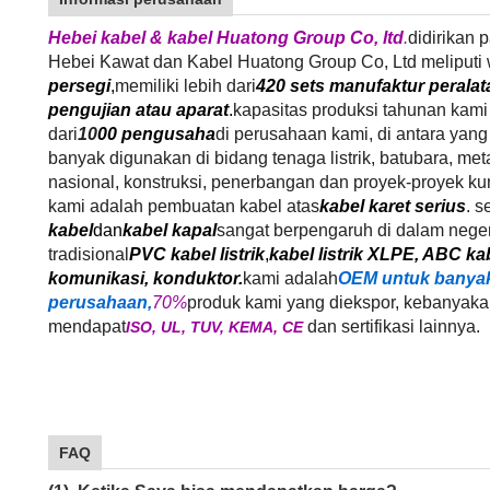
Hebei kabel & kabel Huatong Group Co, ltd
.
didirikan 
Hebei Kawat dan Kabel Huatong Group Co, Ltd meliputi w
persegi
,
memiliki lebih dari
420 sets manufaktur peralat
pengujian atau aparat
.
kapasitas produksi tahunan kami
dari
10
00 pengusaha
di perusahaan kami, di antara yang 
banyak digunakan di bidang tenaga listrik, batubara, metal
nasional, konstruksi, penerbangan dan proyek-proyek kun
kami adalah pembuatan kabel atas
kabel karet serius
. s
kabel
dan
kabel kapal
sangat berpengaruh di dalam negeri
tradisional
PVC kabel listrik
,
kabel listrik XLPE, ABC kab
komunikasi, konduktor.
kami adalah
OEM untuk banyak
perusahaan,
70%
produk kami yang diekspor, kebanyaka
mendapat
dan sertifikasi lainnya.
ISO, UL, TUV, KEMA, CE
FAQ