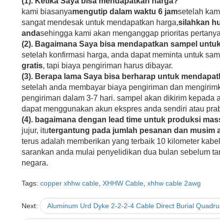
(1). Ketika Saya bisa mendapatkan harga?
kami biasanya
mengutip dalam waktu 6 jam
setelah kam
sangat mendesak untuk mendapatkan harga,
silahkan h
anda
sehingga kami akan menganggap prioritas pertany
(2). Bagaimana Saya bisa mendapatkan sampel untuk
setelah konfirmasi harga, anda dapat meminta untuk sam
gratis
, tapi biaya pengiriman harus dibayar.
(3). Berapa lama Saya bisa berharap untuk mendapa
setelah anda membayar biaya pengiriman dan mengirimkan
pengiriman dalam 3-7 hari. sampel akan dikirim kepada an
dapat menggunakan akun ekspres anda sendiri atau praba
(4). bagaimana dengan lead time untuk produksi mas
jujur, itu
tergantung pada jumlah pesanan dan musim
terus adalah memberikan yang terbaik 10 kilometer kab
sarankan anda mulai penyelidikan dua bulan sebelum ta
negara.
Tags:
copper xhhw cable
,
XHHW Cable
,
xhhw cable 2awg
Next:
Aluminum Urd Dyke 2-2-2-4 Cable Direct Burial Quadr