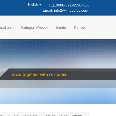
English
TEL:0086-371-55367868
Email:
info2@lmcables.com
rusahaan
Kategori Produk
Berita
Kontak