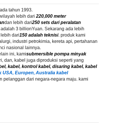
pada tahun 1993.
ilayah lebih dari
220,000 meter
an
dan lebih dari
250 sets dari peralatan
 adalah 3 billionYuan. Sekarang ada lebih
lebih dari
150 adalah teknisi
. produk kami
urgi, industri petrokimia, kereta api, pertahanan
ci nasional lainnya.
elain ini, kami
submersible pompa minyak
, dan, kabel juga diproduksi seperti yang
el, kabel, kontrol kabel, disaring kabel, kabel
 USA, Europen, Australia kabel
n pelanggan dari negara-negara maju. kami