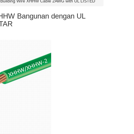
 Building Wire XHHW Cable 2AWG with UL LISTED
HHW Bangunan dengan UL
TAR