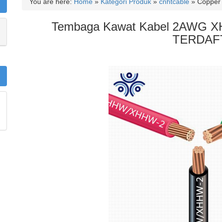
You are here:
Home
»
Kategori Produk
»
cnhtcable
»
Copper
Tembaga Kawat Kabel 2AWG X
TERDAF