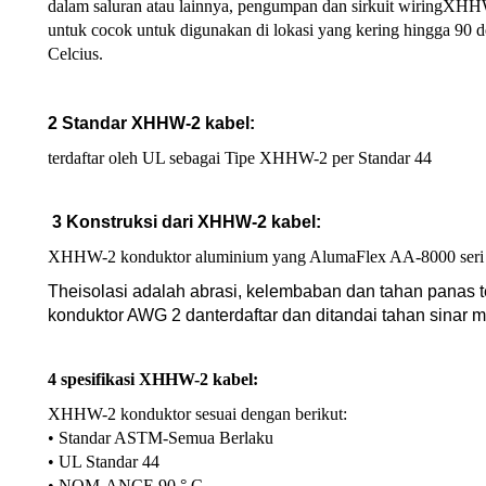
dalam saluran atau lainnya, pengumpan dan sirkuit wiringXHHW 
untuk cocok untuk digunakan di lokasi yang kering hingga 90 de
Celcius.
2 Standar XHHW-2 kabel:
terdaftar oleh UL sebagai Tipe XHHW-2 per Standar 44
3 Konstruksi dari XHHW-2 kabel:
XHHW-2 konduktor aluminium yang AlumaFlex AA-8000 seri a
The
isolasi adalah abrasi, kelembaban dan tahan panas t
konduktor AWG 2 dan
terdaftar dan ditandai tahan sinar
4 spesifikasi XHHW-2 kabel:
XHHW-2 konduktor sesuai dengan berikut:
• Standar ASTM-Semua Berlaku
• UL Standar 44
• NOM-ANCE 90 ° C