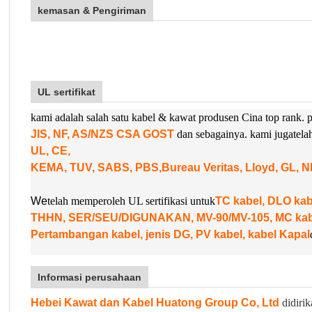
kemasan & Pengiriman
UL sertifikat
kami adalah salah satu kabel & kawat produsen Cina top rank
JIS, NF, AS/NZS CSA GOST
dan sebagainya. kami juga
tel
UL, CE,
KEMA, TUV, SABS, PBS,
Bureau Veritas, Lloyd, GL, 
W
e
telah memperoleh UL sertifikasi untuk
TC kabel, DLO k
THHN, SER/SEU/DIGUNAKAN, MV-90/MV-105, MC kabel
Pertambangan kabel, jenis DG, PV kabel, kabel Kapal
Informasi perusahaan
Hebei Kawat dan Kabel Huatong Group Co, Ltd
didirik