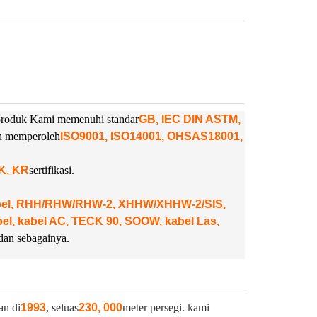
. produk Kami memenuhi standar
GB, IEC DIN ASTM,
ah memperoleh
ISO9001, ISO14001, OHSAS18001,
NK, KR
sertifikasi.
abel, RHH/RHW/RHW-2, XHHW/XHHW-2/SIS,
, kabel AC, TECK 90, SOOW, kabel Las,
dan sebagainya.
an di
1993
, seluas
230, 000
meter persegi. kami