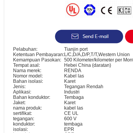
Pelabuhan:
Tianjin port
Ketentuan Pembayaran:
L/C,D/A,D/P,T/T,Western Union
Kemampuan Pasokan:
500 Kilometer/kilometer per Mon
Tempat asal:
Hebei China (daratan)
Nama merek:
RENDA
Nomor model:
Kabel las
Bahan isolasi:
Karet
Jenis:
Tegangan Rendah
Aplikasi:
Industri
Bahan konduktor:
Tembaga
Jaket:
Karet
nama produk:
kabel las
sertifikat:
CE UL
tegangan:
600 V
konduktor:
tembaga
isolasi:
EPR