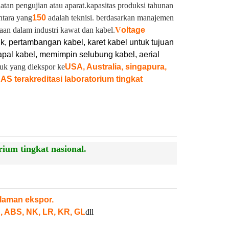
latan pengujian atau aparat.
kapasitas produksi tahunan
ntara yang
150
adalah teknisi. berdasarkan manajemen
aan dalam industri kawat dan kabel.
V
oltage
ik, pertambangan kabel, karet kabel untuk tujuan
pal kabel, memimpin selubung kabel, aerial
duk yang diekspor ke
USA, Australia, singapura,
NAS terakreditasi laboratorium tingkat
ium tingkat nasional.
laman ekspor.
, ABS, NK, LR, KR, GL
dll