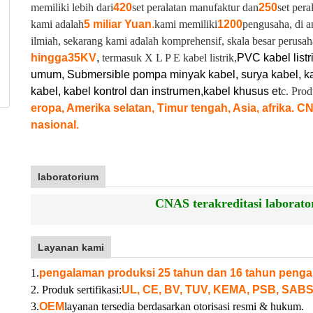
memiliki lebih dari
420
set peralatan manufaktur dan
250
set pera
kami adalah
5 miliar Yuan
.
kami memiliki
1200
pengusaha, di a
ilmiah, sekarang kami adalah komprehensif, skala besar perusah
hingga
35KV
,
termasuk X L P E kabel listrik,
PVC kabel listr
umum, Submersible pompa minyak kabel, surya kabel, ka
kabel, kabel kontrol dan instrumen,
kabel khusus et
c. Pro
eropa, Amerika selatan, Timur tengah, Asia, afrika. C
nasional.
laboratorium
CNAS terakreditasi laborator
Layanan kami
1.
pengalaman produksi 25 tahun dan 16 tahun penga
2. Produk sertifikasi:
UL, CE, BV, TUV, KEMA, PSB, SABS
3.
OEM
layanan tersedia berdasarkan otorisasi resmi & hukum.