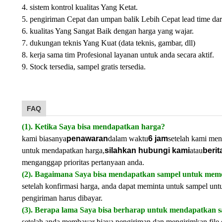
4. sistem kontrol kualitas Yang Ketat.
5. pengiriman Cepat dan umpan balik Lebih Cepat lead time dar
6. kualitas Yang Sangat Baik dengan harga yang wajar.
7. dukungan teknis Yang Kuat (data teknis, gambar, dll)
8. kerja sama tim Profesional layanan untuk anda secara aktif.
9. Stock tersedia, sampel gratis tersedia.
FAQ
(1). Ketika Saya bisa mendapatkan harga?
kami biasanya
penawaran
dalam waktu
6 jam
setelah kami men
untuk mendapatkan harga,
silahkan hubungi kami
atau
berit
menganggap prioritas pertanyaan anda.
(2). Bagaimana Saya bisa mendapatkan sampel untuk meme
setelah konfirmasi harga, anda dapat meminta untuk sampel unt
pengiriman harus dibayar.
(3). Berapa lama Saya bisa berharap untuk mendapatkan 
setelah anda membayar biaya pengiriman dan mengirimkan file 