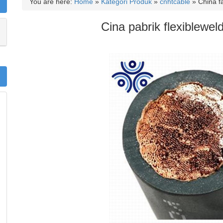
You are here:
Home
»
Kategori Produk
»
cnhtcable
»
China f
Cina pabrik flexiblewel