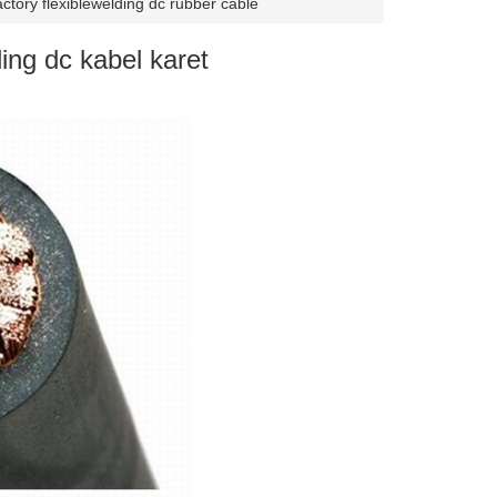
actory flexiblewelding dc rubber cable
ding dc kabel karet