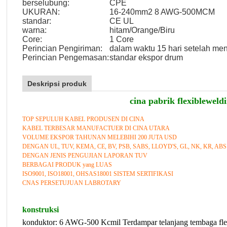
berselubung:
CPE
UKURAN:
16-240mm2 8 AWG-500MCM
standar:
CE UL
warna:
hitam/Orange/Biru
Core:
1 Core
Perincian Pengiriman:
dalam waktu 15 hari setelah me
Perincian Pengemasan:
standar ekspor drum
Deskripsi produk
cina pabrik flexibleweld
TOP SEPULUH KABEL PRODUSEN DI CINA
KABEL TERBESAR MANUFACTUER DI CINA UTARA
VOLUME EKSPOR TAHUNAN MELEBIHI 200 JUTA USD
DENGAN UL, TUV, KEMA, CE, BV, PSB, SABS, LLOYD'S, GL, NK, KR, A
DENGAN JENIS PENGUJIAN LAPORAN TUV
BERBAGAI PRODUK yang LUAS
ISO9001, ISO18001, OHSAS18001 SISTEM SERTIFIKASI
CNAS PERSETUJUAN LABROTARY
konstruksi
konduktor: 6 AWG-500 Kcmil Terdampar telanjang tembaga fleks