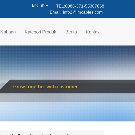
English
TEL:0086-371-55367868
Email:
info2@lmcables.com
rusahaan
Kategori Produk
Berita
Kontak