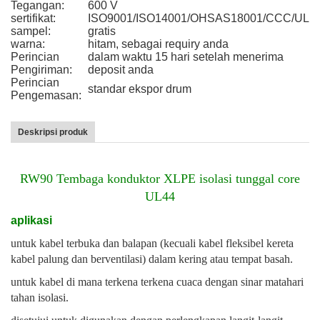
Tegangan:
600 V
sertifikat:
ISO9001/ISO14001/OHSAS18001/CCC/UL
sampel:
gratis
warna:
hitam, sebagai requiry anda
Perincian
dalam waktu 15 hari setelah menerima
Pengiriman:
deposit anda
Perincian
standar ekspor drum
Pengemasan:
Deskripsi produk
RW90 Tembaga konduktor XLPE isolasi tunggal core
UL44
aplikasi
untuk kabel terbuka dan balapan (kecuali kabel fleksibel kereta
kabel palung dan berventilasi) dalam kering atau tempat basah.
untuk kabel di mana terkena terkena cuaca dengan sinar matahari
tahan isolasi.