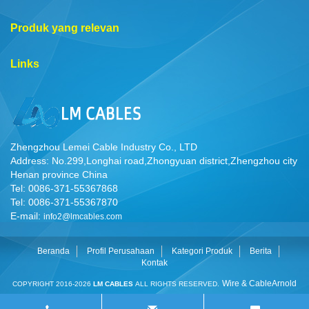
Produk yang relevan
Links
Zhengzhou Lemei Cable Industry Co., LTD
Address: No.299,Longhai road,Zhongyuan district,Zhengzhou city
Henan province China
Tel: 0086-371-55367868
Tel: 0086-371-55367870
E-mail:
info2@lmcables.com
Beranda
Profil Perusahaan
Kategori Produk
Berita
Kontak
Wire & Cable
Arnold
COPYRIGHT 2016-2026
LM CABLES
ALL RIGHTS RESERVED.
Cable
Cable Manufacturer