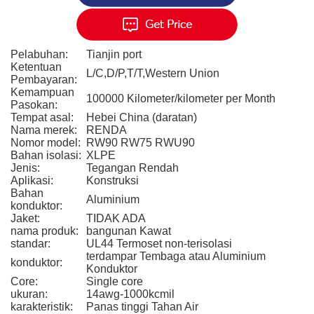
Pelabuhan:
Tianjin port
Ketentuan
L/C,D/P,T/T,Western Union
Pembayaran:
Kemampuan
100000 Kilometer/kilometer per Month
Pasokan:
Tempat asal:
Hebei China (daratan)
Nama merek:
RENDA
Nomor model:
RW90 RW75 RWU90
Bahan isolasi:
XLPE
Jenis:
Tegangan Rendah
Aplikasi:
Konstruksi
Bahan
Aluminium
konduktor:
Jaket:
TIDAK ADA
nama produk:
bangunan Kawat
standar:
UL44 Termoset non-terisolasi
terdampar Tembaga atau Aluminium
konduktor:
Konduktor
Core:
Single core
ukuran:
14awg-1000kcmil
karakteristik:
Panas tinggi Tahan Air