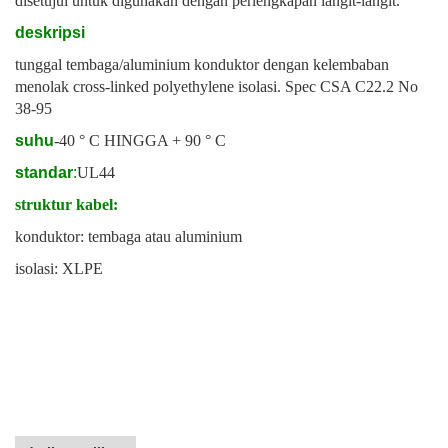
disetujui untuk digunakan dengan perlengkapan langit-langit.
deskripsi
tunggal tembaga/aluminium konduktor dengan kelembaban
menolak cross-linked polyethylene isolasi. Spec CSA C22.2 No
38-95
suhu
-40 ° C HINGGA + 90 ° C
standar
:
UL44
struktur kabel:
konduktor: tembaga atau aluminium
isolasi: XLPE