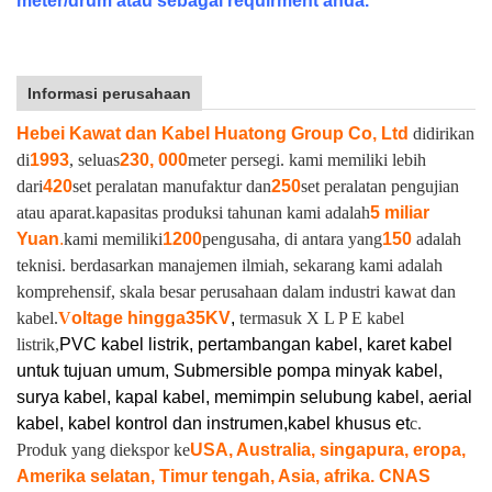
meter/drum atau sebagai requirment anda.
Informasi perusahaan
Hebei Kawat dan Kabel Huatong Group Co, Ltd
didirikan
di
1993
, seluas
230, 000
meter persegi. kami memiliki lebih
dari
420
set peralatan manufaktur dan
250
set peralatan pengujian
atau aparat.
kapasitas produksi tahunan kami adalah
5 miliar
Yuan
.
kami memiliki
1200
pengusaha, di antara yang
150
adalah
teknisi. berdasarkan manajemen ilmiah, sekarang kami adalah
komprehensif, skala besar perusahaan dalam industri kawat dan
kabel.
V
oltage hingga
35KV
,
termasuk X L P E kabel
listrik,
PVC kabel listrik, pertambangan kabel, karet kabel
untuk tujuan umum, Submersible pompa minyak kabel,
surya kabel, kapal kabel, memimpin selubung kabel, aerial
kabel, kabel kontrol dan instrumen,
kabel khusus et
c.
Produk yang diekspor ke
USA, Australia, singapura, eropa,
Amerika selatan, Timur tengah, Asia, afrika. CNAS