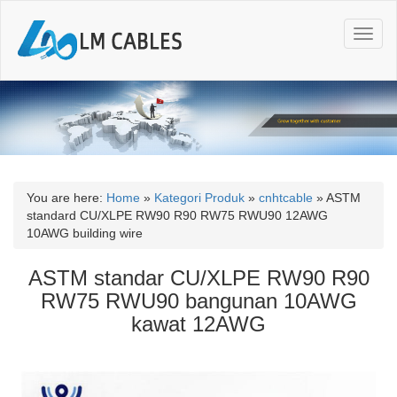
T
o
g
g
l
e
n
a
v
i
You are here:
Home
»
Kategori Produk
»
cnhtcable
»
ASTM
g
standard CU/XLPE RW90 R90 RW75 RWU90 12AWG
a
10AWG building wire
t
i
ASTM standar CU/XLPE RW90 R90
o
RW75 RWU90 bangunan 10AWG
n
kawat 12AWG