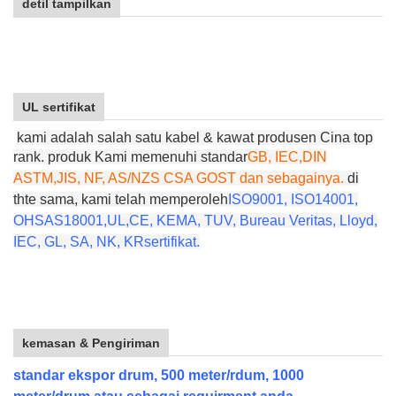
detil tampilkan
UL sertifikat
kami adalah salah satu kabel & kawat produsen Cina top
rank. produk Kami memenuhi standar
GB, IEC,
DIN
ASTM,
JIS, NF, AS/NZS CSA GOST dan sebagainya
.
di
thte sama,
kami telah memperoleh
ISO9001, ISO14001
,
OHSAS18001,
UL
,
CE, KEMA, TUV, Bureau Veritas, Lloyd,
IEC, GL, SA, NK, KR
sertifikat.
kemasan & Pengiriman
standar ekspor drum, 500 meter/rdum, 1000