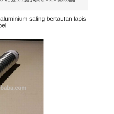
pe MC 3/0-3/0-3/0-4 with aluminum interlocked
aluminium saling bertautan lapis
bel