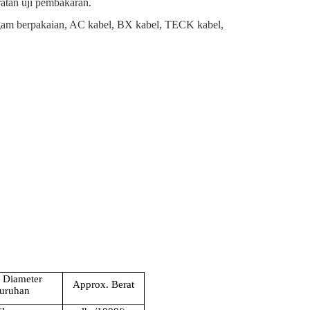
ratan uji pembakaran.
ogam berpakaian, AC kabel, BX kabel, TECK kabel,
 Diameter
Approx. Berat
luruhan