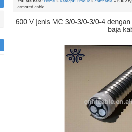
You are here:
Home
»
Kategori Produk
»
cnhtcable
»
600V ty
armored cable
600 V jenis MC 3/0-3/0-3/0-4 dengan 
baja ka