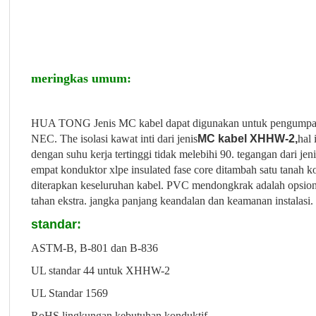
meringkas umum:
HUA TONG Jenis MC kabel dapat digunakan untuk pengumpan da
NEC. The isolasi kawat inti dari jenis
MC kabel XHHW-2,
hal
dengan suhu kerja tertinggi tidak melebihi 90. tegangan dari jen
empat konduktor xlpe insulated fase core ditambah satu tanah k
diterapkan keseluruhan kabel. PVC mendongkrak adalah opsio
tahan ekstra. jangka panjang keandalan dan keamanan instalasi.
standar:
ASTM-B, B-801 dan B-836
UL standar 44 untuk XHHW-2
UL Standar 1569
RoHS lingkungan kebutuhan konduktif