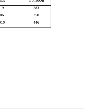
iles
lbs/1000ft
19
283
06
350
016
446