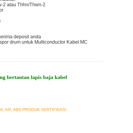
w-2 atau Thhn/Thwn-2
or
g
nerima deposit anda
spor drum untuk Multiconductor Kabel MC
ng bertautan lapis baja kabel
NK, KR, ABS PRODUK SERTIFIKASI