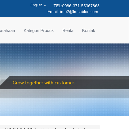
English
TEL:0086-371-55367868
Email:
info2@lmcables.com
rusahaan
Kategori Produk
Berita
Kontak