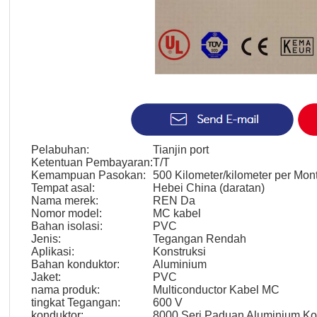
Pelabuhan:
Tianjin port
Ketentuan Pembayaran:
T/T
Kemampuan Pasokan:
500 Kilometer/kilometer per Mon
Tempat asal:
Hebei China (daratan)
Nama merek:
REN Da
Nomor model:
MC kabel
Bahan isolasi:
PVC
Jenis:
Tegangan Rendah
Aplikasi:
Konstruksi
Bahan konduktor:
Aluminium
Jaket:
PVC
nama produk:
Multiconductor Kabel MC
tingkat Tegangan:
600 V
konduktor:
8000 Seri Paduan Aluminium Ko