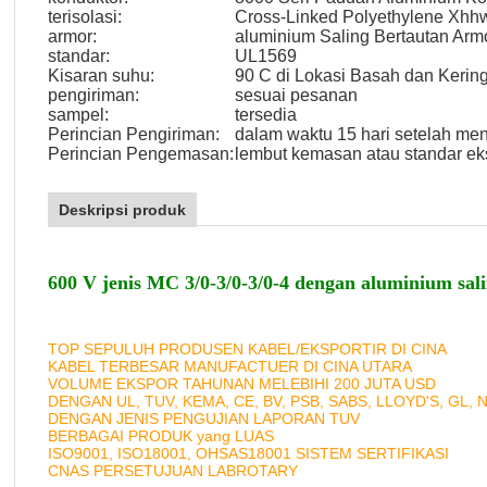
terisolasi:
Cross-Linked Polyethylene Xhh
armor:
aluminium Saling Bertautan Arm
standar:
UL1569
Kisaran suhu:
90 C di Lokasi Basah dan Kerin
pengiriman:
sesuai pesanan
sampel:
tersedia
Perincian Pengiriman:
dalam waktu 15 hari setelah me
Perincian Pengemasan:
lembut kemasan atau standar ek
Deskripsi produk
600 V jenis MC 3/0-3/0-3/0-4 dengan aluminium sali
TOP SEPULUH PRODUSEN KABEL/EKSPORTIR DI CINA
KABEL TERBESAR MANUFACTUER DI CINA UTARA
VOLUME EKSPOR TAHUNAN MELEBIHI 200 JUTA USD
DENGAN UL, TUV, KEMA, CE, BV, PSB, SABS, LLOYD'S, GL, 
DENGAN JENIS PENGUJIAN LAPORAN TUV
BERBAGAI PRODUK yang LUAS
ISO9001, ISO18001, OHSAS18001 SISTEM SERTIFIKASI
CNAS PERSETUJUAN LABROTARY