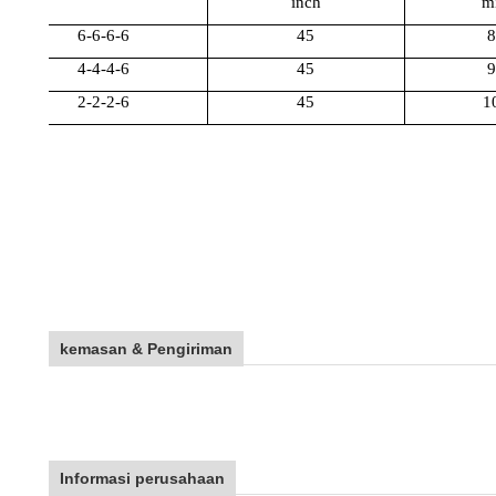
inch
m
6-6-6-6
45
8
4-4-4-6
45
9
2-2-2-6
45
1
kemasan & Pengiriman
Informasi perusahaan