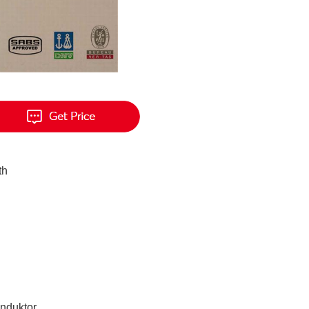
th
nduktor