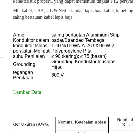
karakteristik properti, yang dapat memenuhi tingkat FT2 persya
MC kabel, USA, UL & NEC standar, lapis baja kabel, kabel l
saling bertautan kabel lapis baja.
Armor
saling bertautan Aluminium Strip
Konduktor dalam
padat/Stranded Tembaga
konduktor Isolasi
THHN/THWN ATAU XHHW-2
perakitan Meliputi
Polypropylene Pita
suhu Penilaian
≤ 90 (kering); ≤ 75 (basah)
Grounding Konduktor terisolasi
Grounding
Hijau
tegangan
600 V
Penilaian
Lembar Data:
Nominal
Nominal Ketebalan isolasi
konduktor Ukuran (AWG,
Kese
Kcmil)